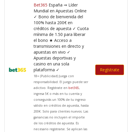
Bet365
España ⇒ Líder
Mundial en Apuestas Online
✓ Bono de bienvenida del
100% hasta 200€ en
créditos de apuesta ✓ Cuota
mínima de 1.50 para liberar
el bono ★ Acceso a
transmisiones en directo y
apuestas en vivo ✓
Apuestas deportivas y
casino en una sola
plataforma ✓
Regístrate
18+ (Publicidad) Juega con
responsabilidad. El juego puede ser
adictivo. Regístrate en
bet365
,
ingresa 5€ o más en tu cuenta y
conseguirás un 100% de tu ingreso
válido en créditos de apuesta, hasta
200€. Solo para clientes nuevos. Las
ganancias no incluyen el importe
de los créditos de apuesta. Es
necesario registrarse. Se aplican las