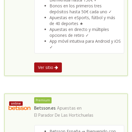
Bonos en los primeros tres
depósitos hasta 50€ cada uno ✓
Apuestas en eSports, fútbol y más
de 40 deportes ★
Apuestas en directo y múltiples
opciones de retiro ✓
App móvil intuitiva para Android y iOS
✓
Ver sitio
Premium
online
Betsson.es
Apuestas en
El Parador De Las Hortichuelas
Betsson España ⇒ Bienvenido con