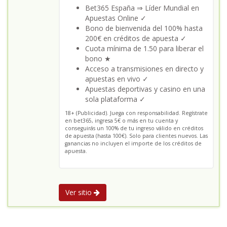
Bet365 España ⇒ Líder Mundial en
Apuestas Online ✓
Bono de bienvenida del 100% hasta
200€ en créditos de apuesta ✓
Cuota mínima de 1.50 para liberar el
bono ★
Acceso a transmisiones en directo y
apuestas en vivo ✓
Apuestas deportivas y casino en una
sola plataforma ✓
18+ (Publicidad). Juega con responsabilidad. Regístrate
en bet365, ingresa 5€ o más en tu cuenta y
conseguirás un 100% de tu ingreso válido en créditos
de apuesta (hasta 100€). Solo para clientes nuevos. Las
ganancias no incluyen el importe de los créditos de
apuesta.
Ver sitio