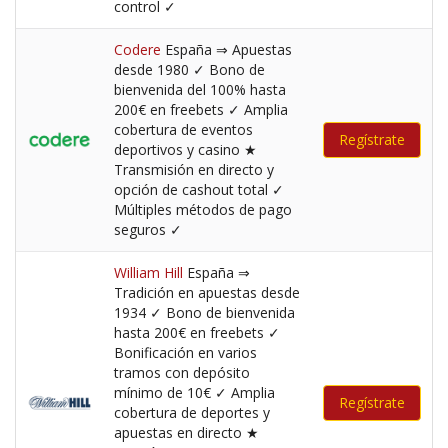
control ✓
Codere
España ⇒ Apuestas
desde 1980 ✓ Bono de
bienvenida del 100% hasta
200€ en freebets ✓ Amplia
cobertura de eventos
Regístrate
deportivos y casino ★
Transmisión en directo y
opción de cashout total ✓
Múltiples métodos de pago
seguros ✓
William Hill
España ⇒
Tradición en apuestas desde
1934 ✓ Bono de bienvenida
hasta 200€ en freebets ✓
Bonificación en varios
tramos con depósito
mínimo de 10€ ✓ Amplia
Regístrate
cobertura de deportes y
apuestas en directo ★