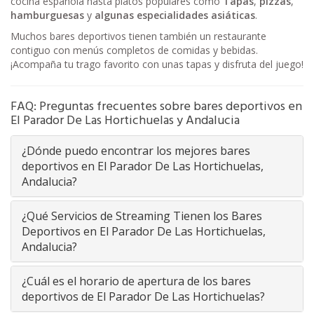
cocina española hasta platos populares como
Tapas
,
pizzas
,
hamburguesas
y
algunas especialidades asiáticas
.
Muchos bares deportivos tienen también un restaurante
contiguo con menús completos de comidas y bebidas.
¡Acompaña tu trago favorito con unas tapas y disfruta del juego!
FAQ: Preguntas frecuentes sobre bares deportivos en
El Parador De Las Hortichuelas y Andalucia
¿Dónde puedo encontrar los mejores bares
deportivos en El Parador De Las Hortichuelas,
Andalucia?
¿Qué Servicios de Streaming Tienen los Bares
Deportivos en El Parador De Las Hortichuelas,
Andalucia?
¿Cuál es el horario de apertura de los bares
deportivos de El Parador De Las Hortichuelas?