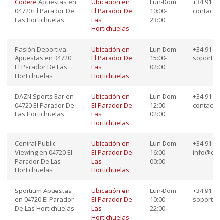
Codere
Apuestas en
Ubicación en
Lun-Dom
+34 91 23
04720 El Parador De
El Parador De
10:00-
contact
Las Hortichuelas
Las
23:00
Hortichuelas
Pasión Deportiva
Ubicación en
Lun-Dom
+34 91 23
Apuestas en 04720
El Parador De
15:00-
soporte
El Parador De Las
Las
02:00
Hortichuelas
Hortichuelas
DAZN Sports Bar en
Ubicación en
Lun-Dom
+34 91 65
04720 El Parador De
El Parador De
12:00-
contact
Las Hortichuelas
Las
02:00
Hortichuelas
Central Public
Ubicación en
Lun-Dom
+34 91 76
Viewing en 04720 El
El Parador De
16:00-
info@dep
Parador De Las
Las
00:00
Hortichuelas
Hortichuelas
Sportium Apuestas
Ubicación en
Lun-Dom
+34 91 45
en 04720 El Parador
El Parador De
10:00-
soporte
De Las Hortichuelas
Las
22:00
Hortichuelas