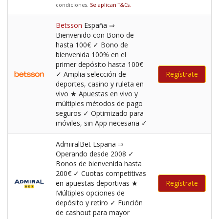
condiciones.
Se aplican T&Cs
.
Betsson
España ⇒
Bienvenido con Bono de
hasta 100€ ✓ Bono de
bienvenida 100% en el
primer depósito hasta 100€
✓ Amplia selección de
Regístrate
deportes, casino y ruleta en
vivo ★ Apuestas en vivo y
múltiples métodos de pago
seguros ✓ Optimizado para
móviles, sin App necesaria ✓
AdmiralBet España ⇒
Operando desde 2008 ✓
Bonos de bienvenida hasta
200€ ✓ Cuotas competitivas
en apuestas deportivas ★
Regístrate
Múltiples opciones de
depósito y retiro ✓ Función
de cashout para mayor