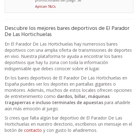
promocionales del juego. Se
Aplican T&Cs
.
Descubre los mejores bares deportivos de El Parador
De Las Hortichuelas
En El Parador De Las Hortichuelas hay numerosos bares
deportivos con una amplia oferta de transmisiones de deportes
en vivo. Nuestra plataforma te ayuda a encontrar los bares
deportivos que hay tu zona con toda la información
indispensable que debes conocer sobre el lugar.
En los bares deportivos de El Parador De Las Hortichuelas en
España puedes ver los deportes en pantallas gigantes o
monitores. Además, muchos de estos locales ofrecen opciones
de entretenimiento como
dardos, billar, máquinas
tragaperras e incluso terminales de apuestas
para añadirle
aún más emoción al juego.
Si crees que falta algún bar deportivo de El Parador De Las
Hortichuelas en nuestro directorio, escríbenos un mensaje en el
botón de
contacto
y con gusto lo añadiremos.