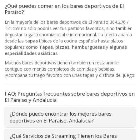
¿Qué puedes comer en los bares deportivos de El
Paraiso?
En la mayoría de los bares deportivos de El Paraiso 364.276 /
-51.459 no sólo podrás ver tus partidos favoritos, sino también
degustar la gastronomía local e internacional. La oferta abarca
desde las
tapas
típicas de la cocina española hasta platos
populares como
Tapas
,
pizzas
,
hamburguesas
y
algunas
especialidades asiáticas
.
Muchos bares deportivos tienen también un restaurante
contiguo con menús completos de comidas y bebidas.
¡Acompaña tu trago favorito con unas tapas y disfruta del juego!
FAQ: Preguntas frecuentes sobre bares deportivos en
El Paraiso y Andalucia
¿Dónde puedo encontrar los mejores bares
deportivos en El Paraiso, Andalucia?
¿Qué Servicios de Streaming Tienen los Bares