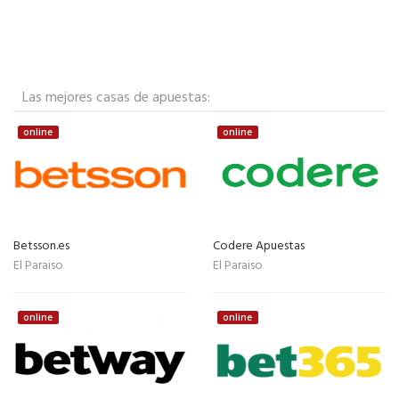
Las mejores casas de apuestas:
online
online
Betsson.es
Codere Apuestas
El Paraiso
El Paraiso
online
online