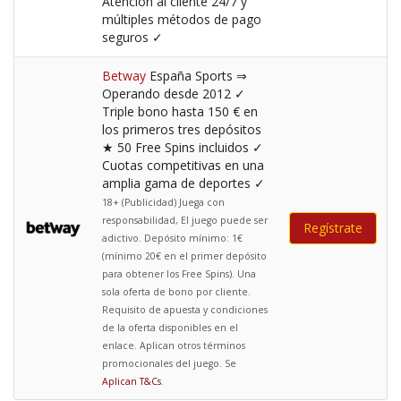
Atención al cliente 24/7 y
múltiples métodos de pago
seguros ✓
Betway
España Sports ⇒
Operando desde 2012 ✓
Triple bono hasta 150 € en
los primeros tres depósitos
★ 50 Free Spins incluidos ✓
Cuotas competitivas en una
amplia gama de deportes ✓
18+ (Publicidad) Juega con
responsabilidad, El juego puede ser
Regístrate
adictivo. Depósito mínimo: 1€
(mínimo 20€ en el primer depósito
para obtener los Free Spins). Una
sola oferta de bono por cliente.
Requisito de apuesta y condiciones
de la oferta disponibles en el
enlace. Aplican otros términos
promocionales del juego. Se
Aplican T&Cs
.