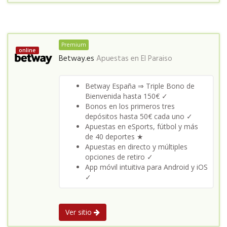
Premium
online
Betway.es
Apuestas en
El Paraiso
Betway España ⇒ Triple Bono de
Bienvenida hasta 150€ ✓
Bonos en los primeros tres
depósitos hasta 50€ cada uno ✓
Apuestas en eSports, fútbol y más
de 40 deportes ★
Apuestas en directo y múltiples
opciones de retiro ✓
App móvil intuitiva para Android y iOS
✓
Ver sitio