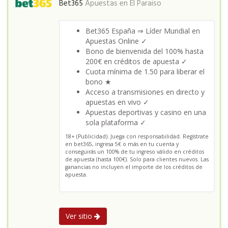
Bet365
Apuestas en
El Paraiso
Bet365 España ⇒ Líder Mundial en
Apuestas Online ✓
Bono de bienvenida del 100% hasta
200€ en créditos de apuesta ✓
Cuota mínima de 1.50 para liberar el
bono ★
Acceso a transmisiones en directo y
apuestas en vivo ✓
Apuestas deportivas y casino en una
sola plataforma ✓
18+ (Publicidad). Juega con responsabilidad. Regístrate
en bet365, ingresa 5€ o más en tu cuenta y
conseguirás un 100% de tu ingreso válido en créditos
de apuesta (hasta 100€). Solo para clientes nuevos. Las
ganancias no incluyen el importe de los créditos de
apuesta.
Ver sitio