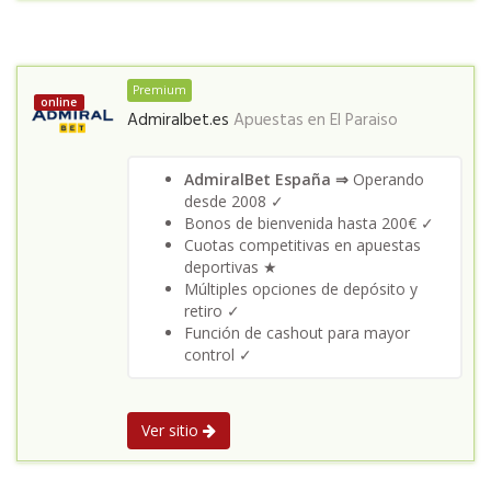
Premium
online
Admiralbet.es
Apuestas en
El Paraiso
AdmiralBet España ⇒
Operando
desde 2008 ✓
Bonos de bienvenida hasta 200€ ✓
Cuotas competitivas en apuestas
deportivas ★
Múltiples opciones de depósito y
retiro ✓
Función de cashout para mayor
control ✓
Ver sitio