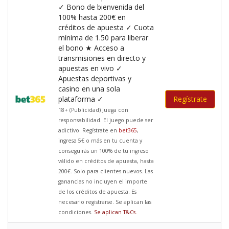
✓ Bono de bienvenida del
100% hasta 200€ en
créditos de apuesta ✓ Cuota
mínima de 1.50 para liberar
el bono ★ Acceso a
transmisiones en directo y
apuestas en vivo ✓
Apuestas deportivas y
casino en una sola
plataforma ✓
Regístrate
18+ (Publicidad) Juega con
responsabilidad. El juego puede ser
adictivo. Regístrate en
bet365
,
ingresa 5€ o más en tu cuenta y
conseguirás un 100% de tu ingreso
válido en créditos de apuesta, hasta
200€. Solo para clientes nuevos. Las
ganancias no incluyen el importe
de los créditos de apuesta. Es
necesario registrarse. Se aplican las
condiciones.
Se aplican T&Cs
.