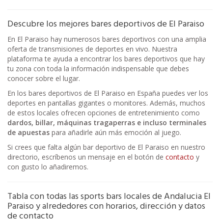
Descubre los mejores bares deportivos de El Paraiso
En El Paraiso hay numerosos bares deportivos con una amplia
oferta de transmisiones de deportes en vivo. Nuestra
plataforma te ayuda a encontrar los bares deportivos que hay
tu zona con toda la información indispensable que debes
conocer sobre el lugar.
En los bares deportivos de El Paraiso en España puedes ver los
deportes en pantallas gigantes o monitores. Además, muchos
de estos locales ofrecen opciones de entretenimiento como
dardos, billar, máquinas tragaperras e incluso terminales
de apuestas
para añadirle aún más emoción al juego.
Si crees que falta algún bar deportivo de El Paraiso en nuestro
directorio, escríbenos un mensaje en el botón de
contacto
y
con gusto lo añadiremos.
Tabla con todas las sports bars locales de Andalucia El
Paraiso y alrededores con horarios, dirección y datos
de contacto