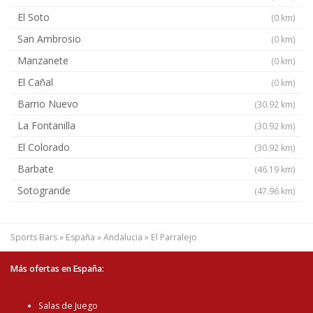
El Soto
(0 km)
San Ambrosio
(0 km)
Manzanete
(0 km)
El Cañal
(0 km)
Barrio Nuevo
(30.92 km)
La Fontanilla
(30.92 km)
El Colorado
(30.92 km)
Barbate
(46.19 km)
Sotogrande
(47.96 km)
Sports Bars
»
España
»
Andalucia
»
El Parralejo
Más ofertas en España:
Salas de Juego