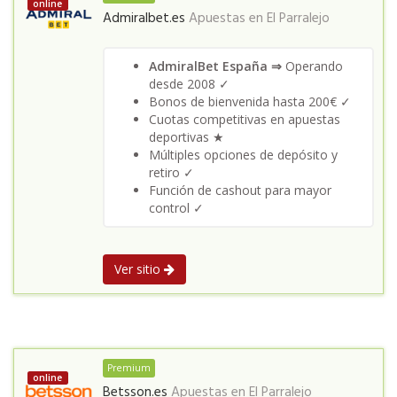
online
Admiralbet.es
Apuestas en
El Parralejo
AdmiralBet España ⇒
Operando
desde 2008 ✓
Bonos de bienvenida hasta 200€ ✓
Cuotas competitivas en apuestas
deportivas ★
Múltiples opciones de depósito y
retiro ✓
Función de cashout para mayor
control ✓
Ver sitio
Premium
online
Betsson.es
Apuestas en
El Parralejo