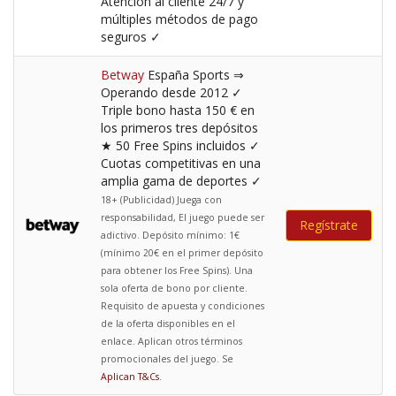
Atención al cliente 24/7 y
múltiples métodos de pago
seguros ✓
Betway
España Sports ⇒
Operando desde 2012 ✓
Triple bono hasta 150 € en
los primeros tres depósitos
★ 50 Free Spins incluidos ✓
Cuotas competitivas en una
amplia gama de deportes ✓
18+ (Publicidad) Juega con
responsabilidad, El juego puede ser
Regístrate
adictivo. Depósito mínimo: 1€
(mínimo 20€ en el primer depósito
para obtener los Free Spins). Una
sola oferta de bono por cliente.
Requisito de apuesta y condiciones
de la oferta disponibles en el
enlace. Aplican otros términos
promocionales del juego. Se
Aplican T&Cs
.