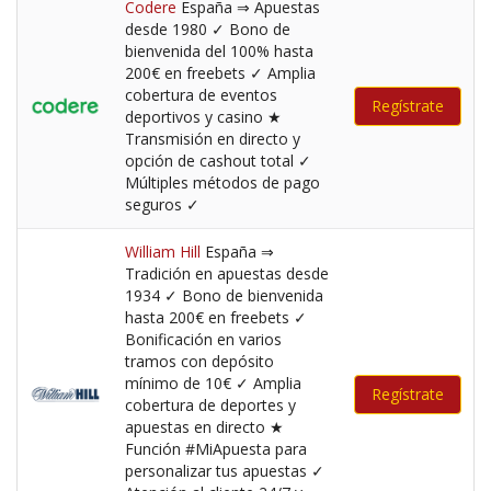
Codere
España ⇒ Apuestas
desde 1980 ✓ Bono de
bienvenida del 100% hasta
200€ en freebets ✓ Amplia
cobertura de eventos
Regístrate
deportivos y casino ★
Transmisión en directo y
opción de cashout total ✓
Múltiples métodos de pago
seguros ✓
William Hill
España ⇒
Tradición en apuestas desde
1934 ✓ Bono de bienvenida
hasta 200€ en freebets ✓
Bonificación en varios
tramos con depósito
mínimo de 10€ ✓ Amplia
Regístrate
cobertura de deportes y
apuestas en directo ★
Función #MiApuesta para
personalizar tus apuestas ✓