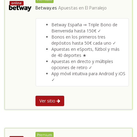
online
Betway.es
Apuestas en
El Parralejo
Betway España ⇒ Triple Bono de
Bienvenida hasta 150€ ✓
Bonos en los primeros tres
depósitos hasta 50€ cada uno ✓
Apuestas en eSports, fútbol y más
de 40 deportes ★
Apuestas en directo y múltiples
opciones de retiro ✓
App móvil intuitiva para Android y iOS
✓
Ver sitio
Premium