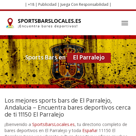
Skip
| +18 | Publicidad | Juega Con Responsabilidad |
to
main
content
Toggl
navig
Sports Bars en
El Parralejo
Los mejores sports bars de El Parralejo,
Andalucia – Encuentra bares deportivos cerca
de ti 11150 El Parralejo
¡Bienvenido a
SportsBarsLocales.es
, tu directorio completo de
bares deportivos en El Parralejo y toda
España
! 11150 El