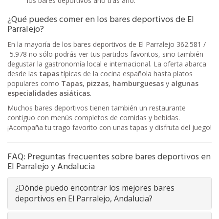
los bares deportivos año tras año.
¿Qué puedes comer en los bares deportivos de El
Parralejo?
En la mayoría de los bares deportivos de El Parralejo 362.581 /
-5.978 no sólo podrás ver tus partidos favoritos, sino también
degustar la gastronomía local e internacional. La oferta abarca
desde las
tapas
típicas de la cocina española hasta platos
populares como
Tapas
,
pizzas
,
hamburguesas
y
algunas
especialidades asiáticas
.
Muchos bares deportivos tienen también un restaurante
contiguo con menús completos de comidas y bebidas.
¡Acompaña tu trago favorito con unas tapas y disfruta del juego!
FAQ: Preguntas frecuentes sobre bares deportivos en
El Parralejo y Andalucia
¿Dónde puedo encontrar los mejores bares
deportivos en El Parralejo, Andalucia?