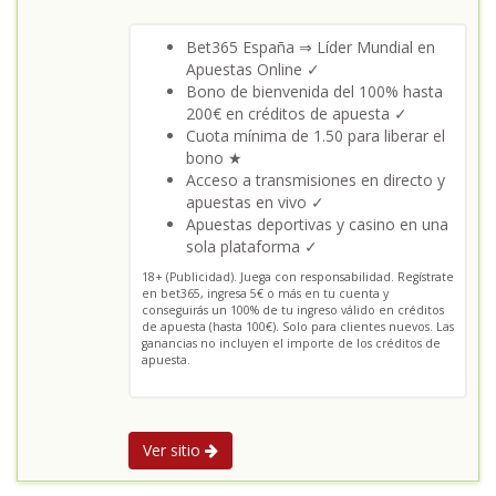
Bet365 España ⇒ Líder Mundial en
Apuestas Online ✓
Bono de bienvenida del 100% hasta
200€ en créditos de apuesta ✓
Cuota mínima de 1.50 para liberar el
bono ★
Acceso a transmisiones en directo y
apuestas en vivo ✓
Apuestas deportivas y casino en una
sola plataforma ✓
18+ (Publicidad). Juega con responsabilidad. Regístrate
en bet365, ingresa 5€ o más en tu cuenta y
conseguirás un 100% de tu ingreso válido en créditos
de apuesta (hasta 100€). Solo para clientes nuevos. Las
ganancias no incluyen el importe de los créditos de
apuesta.
Ver sitio