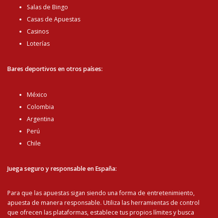
Salas de Bingo
Casas de Apuestas
Casinos
Loterías
Bares deportivos en otros países:
México
Colombia
Argentina
Perú
Chile
Juega seguro y responsable en España:
Para que las apuestas sigan siendo una forma de entretenimiento,
apuesta de manera responsable. Utiliza las herramientas de control
que ofrecen las plataformas, establece tus propios límites y busca