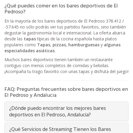
¿Qué puedes comer en los bares deportivos de El
Pedroso?
En la mayoría de los bares deportivos de El Pedroso 378.412 /
-57.645 no sólo podrás ver tus partidos favoritos, sino también
degustar la gastronomía local e internacional. La oferta abarca
desde las
tapas
típicas de la cocina española hasta platos
populares como
Tapas
,
pizzas
,
hamburguesas
y
algunas
especialidades asiáticas
.
Muchos bares deportivos tienen también un restaurante
contiguo con menús completos de comidas y bebidas.
¡Acompaña tu trago favorito con unas tapas y disfruta del juego!
FAQ: Preguntas frecuentes sobre bares deportivos en
El Pedroso y Andalucia
¿Dónde puedo encontrar los mejores bares
deportivos en El Pedroso, Andalucia?
¿Qué Servicios de Streaming Tienen los Bares