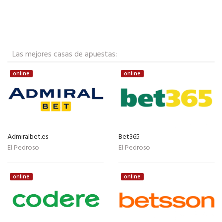
Las mejores casas de apuestas:
online
online
Admiralbet.es
Bet365
El Pedroso
El Pedroso
online
online