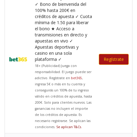
✓ Bono de bienvenida del
100% hasta 200€ en
créditos de apuesta ✓ Cuota
mínima de 1.50 para liberar
el bono ★ Acceso a
transmisiones en directo y
apuestas en vivo ✓
Apuestas deportivas y
casino en una sola
plataforma ✓
Regístrate
18+ (Publicidad) Juega con
responsabilidad. El juego puede ser
adictivo. Regístrate en
bet365
,
ingresa 5€ o más en tu cuenta y
conseguirás un 100% de tu ingreso
válido en créditos de apuesta, hasta
200€. Solo para clientes nuevos. Las
ganancias no incluyen el importe
de los créditos de apuesta. Es
necesario registrarse. Se aplican las
condiciones.
Se aplican T&Cs
.