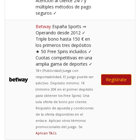
Atención al cliente 24/7 y
múltiples métodos de pago
seguros ✓
Betway
España Sports ⇒
Operando desde 2012 ✓
Triple bono hasta 150 € en
los primeros tres depósitos
★ 50 Free Spins incluidos ✓
Cuotas competitivas en una
amplia gama de deportes ✓
18+ (Publicidad) Juega con
responsabilidad, El juego puede ser
Regístrate
adictivo. Depósito mínimo: 1€
(mínimo 20€ en el primer depósito
para obtener los Free Spins). Una
sola oferta de bono por cliente.
Requisito de apuesta y condiciones
de la oferta disponibles en el
enlace. Aplican otros términos
promocionales del juego. Se
Aplican T&Cs
.