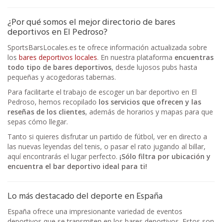
¿Por qué somos el mejor directorio de bares
deportivos en El Pedroso?
SportsBarsLocales.es te ofrece información actualizada sobre
los
bares deportivos locales
. En nuestra plataforma
encuentras
todo tipo de bares deportivos
, desde lujosos pubs hasta
pequeñas y acogedoras tabernas.
Para facilitarte el trabajo de escoger un bar deportivo en El
Pedroso, hemos recopilado
los servicios que ofrecen y las
reseñas de los clientes
, además de horarios y mapas para que
sepas cómo llegar.
Tanto si quieres disfrutar un partido de fútbol, ver en directo a
las nuevas leyendas del tenis, o pasar el rato jugando al billar,
aquí encontrarás el lugar perfecto.
¡Sólo filtra por ubicación y
encuentra el bar deportivo ideal para ti!
Lo más destacado del deporte en España
España ofrece una impresionante variedad de eventos
deportivos que se transmiten en los bares deportivos. Estos son