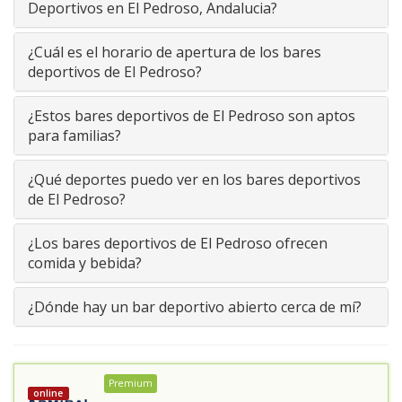
Deportivos en El Pedroso, Andalucia?
¿Cuál es el horario de apertura de los bares
deportivos de El Pedroso?
¿Estos bares deportivos de El Pedroso son aptos
para familias?
¿Qué deportes puedo ver en los bares deportivos
de El Pedroso?
¿Los bares deportivos de El Pedroso ofrecen
comida y bebida?
¿Dónde hay un bar deportivo abierto cerca de mí?
Premium
online