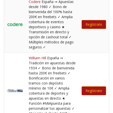
Codere
España ⇒ Apuestas
desde 1980 ✓ Bono de
bienvenida del 100% hasta
200€ en freebets ✓ Amplia
cobertura de eventos
Regístrate
deportivos y casino ★
Transmisión en directo y
opción de cashout total ✓
Múltiples métodos de pago
seguros ✓
William Hill
España ⇒
Tradición en apuestas desde
1934 ✓ Bono de bienvenida
hasta 200€ en freebets ✓
Bonificación en varios
tramos con depósito
mínimo de 10€ ✓ Amplia
Regístrate
cobertura de deportes y
apuestas en directo ★
Función #MiApuesta para
personalizar tus apuestas ✓