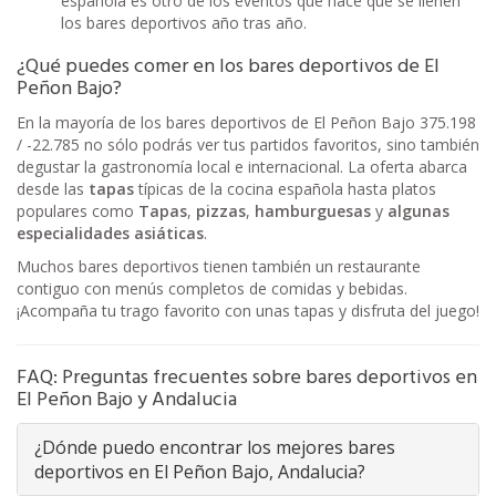
española es otro de los eventos que hace que se llenen
los bares deportivos año tras año.
¿Qué puedes comer en los bares deportivos de El
Peñon Bajo?
En la mayoría de los bares deportivos de El Peñon Bajo 375.198
/ -22.785 no sólo podrás ver tus partidos favoritos, sino también
degustar la gastronomía local e internacional. La oferta abarca
desde las
tapas
típicas de la cocina española hasta platos
populares como
Tapas
,
pizzas
,
hamburguesas
y
algunas
especialidades asiáticas
.
Muchos bares deportivos tienen también un restaurante
contiguo con menús completos de comidas y bebidas.
¡Acompaña tu trago favorito con unas tapas y disfruta del juego!
FAQ: Preguntas frecuentes sobre bares deportivos en
El Peñon Bajo y Andalucia
¿Dónde puedo encontrar los mejores bares
deportivos en El Peñon Bajo, Andalucia?