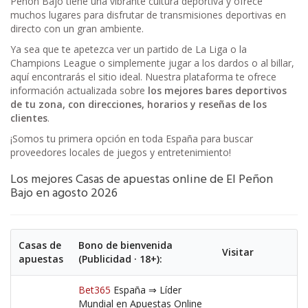
Peñon Bajo tiene una vibrante cultura deportiva y ofrece
muchos lugares para disfrutar de transmisiones deportivas en
directo con un gran ambiente.
Ya sea que te apetezca ver un partido de La Liga o la
Champions League o simplemente jugar a los dardos o al billar,
aquí encontrarás el sitio ideal. Nuestra plataforma te ofrece
información actualizada sobre
los mejores bares deportivos
de tu zona, con direcciones, horarios y reseñas de los
clientes
.
¡Somos tu primera opción en toda España para buscar
proveedores locales de juegos y entretenimiento!
Los mejores Casas de apuestas online de El Peñon
Bajo en agosto 2026
Casas de
Bono de bienvenida
Visitar
apuestas
(Publicidad · 18+):
Bet365
España ⇒ Líder
Mundial en Apuestas Online