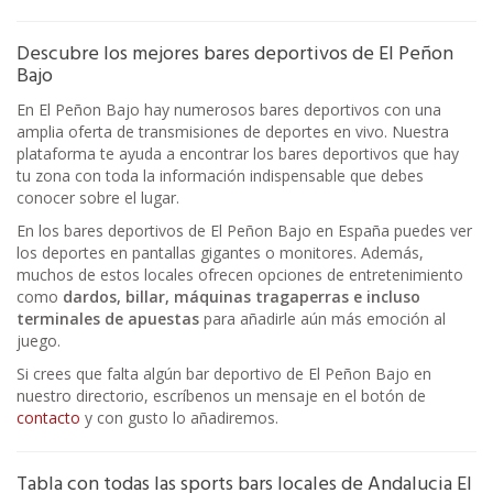
Descubre los mejores bares deportivos de El Peñon
Bajo
En El Peñon Bajo hay numerosos bares deportivos con una
amplia oferta de transmisiones de deportes en vivo. Nuestra
plataforma te ayuda a encontrar los bares deportivos que hay
tu zona con toda la información indispensable que debes
conocer sobre el lugar.
En los bares deportivos de El Peñon Bajo en España puedes ver
los deportes en pantallas gigantes o monitores. Además,
muchos de estos locales ofrecen opciones de entretenimiento
como
dardos, billar, máquinas tragaperras e incluso
terminales de apuestas
para añadirle aún más emoción al
juego.
Si crees que falta algún bar deportivo de El Peñon Bajo en
nuestro directorio, escríbenos un mensaje en el botón de
contacto
y con gusto lo añadiremos.
Tabla con todas las sports bars locales de Andalucia El