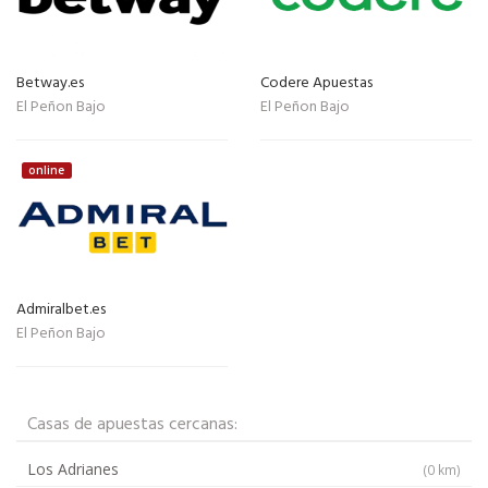
Betway.es
Codere Apuestas
El Peñon Bajo
El Peñon Bajo
online
Admiralbet.es
El Peñon Bajo
Casas de apuestas cercanas:
Los Adrianes
(0 km)