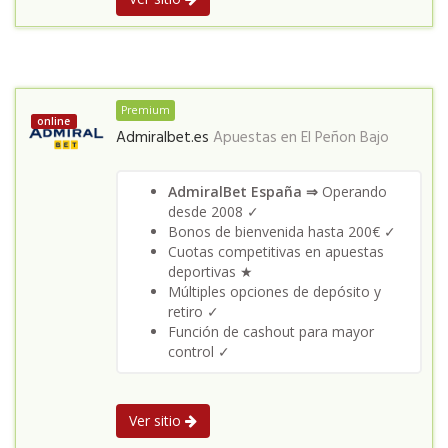
Premium
online
Admiralbet.es
Apuestas en
El Peñon Bajo
AdmiralBet España ⇒
Operando
desde 2008 ✓
Bonos de bienvenida hasta 200€ ✓
Cuotas competitivas en apuestas
deportivas ★
Múltiples opciones de depósito y
retiro ✓
Función de cashout para mayor
control ✓
Ver sitio