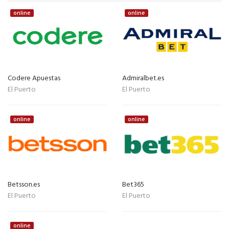
online
online
Codere Apuestas
Admiralbet.es
El Puerto
El Puerto
online
online
Betsson.es
Bet365
El Puerto
El Puerto
online