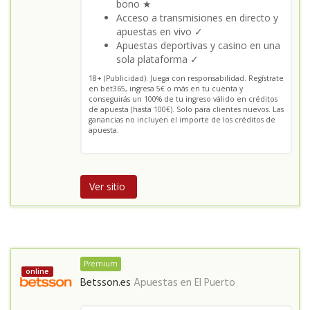
bono ★
Acceso a transmisiones en directo y
apuestas en vivo ✓
Apuestas deportivas y casino en una
sola plataforma ✓
18+ (Publicidad). Juega con responsabilidad. Regístrate
en bet365, ingresa 5€ o más en tu cuenta y
conseguirás un 100% de tu ingreso válido en créditos
de apuesta (hasta 100€). Solo para clientes nuevos. Las
ganancias no incluyen el importe de los créditos de
apuesta.
Ver sitio
Premium
online
Betsson.es
Apuestas en
El Puerto