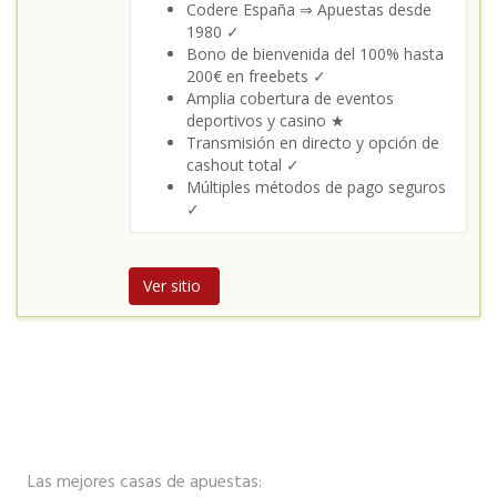
Codere España ⇒ Apuestas desde
1980 ✓
Bono de bienvenida del 100% hasta
200€ en freebets ✓
Amplia cobertura de eventos
deportivos y casino ★
Transmisión en directo y opción de
cashout total ✓
Múltiples métodos de pago seguros
✓
Ver sitio
Las mejores casas de apuestas: