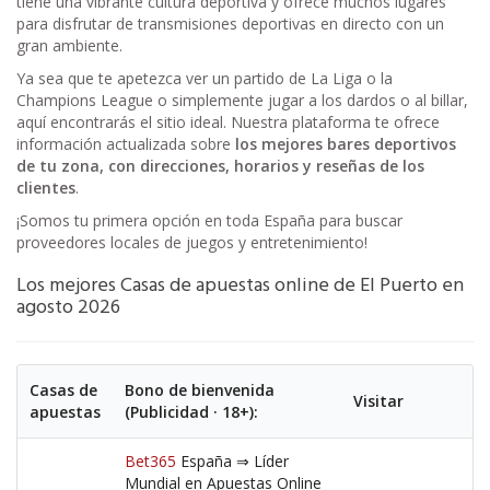
tiene una vibrante cultura deportiva y ofrece muchos lugares
para disfrutar de transmisiones deportivas en directo con un
gran ambiente.
Ya sea que te apetezca ver un partido de La Liga o la
Champions League o simplemente jugar a los dardos o al billar,
aquí encontrarás el sitio ideal. Nuestra plataforma te ofrece
información actualizada sobre
los mejores bares deportivos
de tu zona, con direcciones, horarios y reseñas de los
clientes
.
¡Somos tu primera opción en toda España para buscar
proveedores locales de juegos y entretenimiento!
Los mejores Casas de apuestas online de El Puerto en
agosto 2026
Casas de
Bono de bienvenida
Visitar
apuestas
(Publicidad · 18+):
Bet365
España ⇒ Líder
Mundial en Apuestas Online