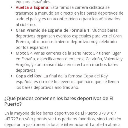
equipos españoles.
Vuelta a España
: Esta famosa carrera ciclística se
transmite a menudo en directo en los bares deportivos de
todo el país y es un acontecimiento para los aficionados
al ciclismo.
Gran Premio de España de Fórmula 1
: Muchos bares
deportivos organizan eventos especiales para ver el Gran
Premio, otro acontecimiento deportivo muy celebrado
por los españoles.
MotoGP
: Varias carreras de la serie MotoGP tienen lugar
en España, específicamente en Jerez, Cataluña, Valencia y
Aragón, y son transmitidas en directo en muchos bares
deportivos.
Copa del Rey
: La final de la famosa Copa del Rey
española es otro de los eventos que hace que se llenen
los bares deportivos año tras año.
¿Qué puedes comer en los bares deportivos de El
Puerto?
En la mayoría de los bares deportivos de El Puerto 378.916 /
-47.727 no sólo podrás ver tus partidos favoritos, sino también
degustar la gastronomía local e internacional. La oferta abarca