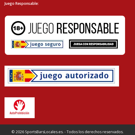
Juego Responsable
:
© 2026 SportsBarsLocales.es. - Todos los derechos reservados.