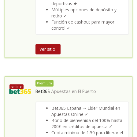
deportivas ★
Múltiples opciones de depósito y
retiro ✓
Función de cashout para mayor
control ✓
Ver sitio
Premium
online
Bet365
Apuestas en
El Puerto
Bet365 España ⇒ Líder Mundial en
Apuestas Online ✓
Bono de bienvenida del 100% hasta
200€ en créditos de apuesta ✓
Cuota mínima de 1.50 para liberar el