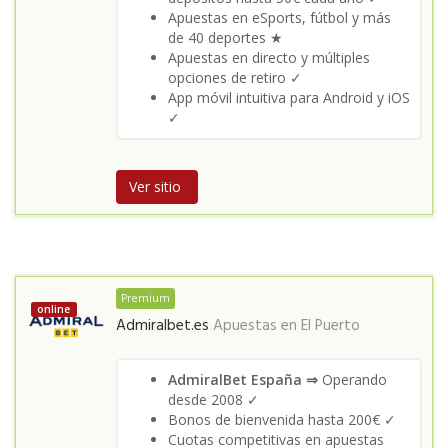
Apuestas en eSports, fútbol y más
de 40 deportes ★
Apuestas en directo y múltiples
opciones de retiro ✓
App móvil intuitiva para Android y iOS
✓
Ver sitio
Premium
online
Admiralbet.es
Apuestas en
El Puerto
AdmiralBet España ⇒
Operando
desde 2008 ✓
Bonos de bienvenida hasta 200€ ✓
Cuotas competitivas en apuestas