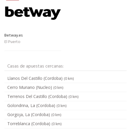
Betway.es
El Puerto
Casas de apuestas cercanas:
Llanos Del Castillo (Cordoba)
(0 km)
Cerro Muriano (Nucleo)
(0 km)
Terrenos Del Castillo (Cordoba)
(0 km)
Golondrina, La (Cordoba)
(0 km)
Gorgoja, La (Cordoba)
(0 km)
Torreblanca (Cordoba)
(0 km)