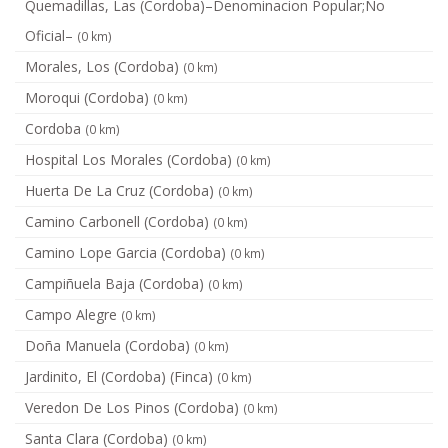
Quemadillas, Las (Cordoba)–Denominacion Popular;No
Oficial–
(0 km)
Morales, Los (Cordoba)
(0 km)
Moroqui (Cordoba)
(0 km)
Cordoba
(0 km)
Hospital Los Morales (Cordoba)
(0 km)
Huerta De La Cruz (Cordoba)
(0 km)
Camino Carbonell (Cordoba)
(0 km)
Camino Lope Garcia (Cordoba)
(0 km)
Campiñuela Baja (Cordoba)
(0 km)
Campo Alegre
(0 km)
Doña Manuela (Cordoba)
(0 km)
Jardinito, El (Cordoba) (Finca)
(0 km)
Veredon De Los Pinos (Cordoba)
(0 km)
Santa Clara (Cordoba)
(0 km)