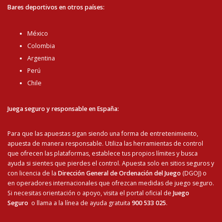
Bares deportivos en otros países:
México
Colombia
Argentina
Perú
Chile
Juega seguro y responsable en España:
Para que las apuestas sigan siendo una forma de entretenimiento,
apuesta de manera responsable. Utiliza las herramientas de control
que ofrecen las plataformas, establece tus propios límites y busca
ayuda si sientes que pierdes el control. Apuesta solo en sitios seguros y
con licencia de la
Dirección General de Ordenación del Juego
(DGOJ) o
en operadores internacionales que ofrezcan medidas de juego seguro.
Si necesitas orientación o apoyo, visita el portal oficial de
Juego
Seguro
o llama a la línea de ayuda gratuita
900 533 025
.