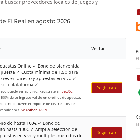
a buscar proveedores locales de juegos y
de El Real en agosto 2026
):
Visitar
B
El
puestas Online ✓ Bono de bienvenida
 apuesta ✓ Cuota mínima de 1.50 para
ones en directo y apuestas en vivo ✓
 sola plataforma ✓
Regístrate
juego puede ser adictivo. Regístrate en
bet365
,
 100% de tu ingreso válido en créditos de apuesta,
ncias no incluyen el importe de los créditos de
s condiciones.
Se aplican T&Cs
.
C
no de hasta 100€ ✓ Bono de
El
to hasta 100€ ✓ Amplia selección de
Regístrate
Apuestas en vivo y múltiples métodos de