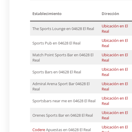
Establecimiento
Dirección
Ubicación en El
The Sports Lounge en 04628 El Real
Real
Ubicación en El
Sports Pub en 04628 El Real
Real
Match Point Sports Bar en 04628 El
Ubicación en El
Real
Real
Ubicación en El
Sports Bars en 04628 El Real
Real
Admiral Arena Sport Bar 04628 El
Ubicación en El
Real
Real
Ubicación en El
Sportsbars near me en 04628 El Real
Real
Ubicación en El
Orenes Sports Bar en 04628 El Real
Real
Ubicación en El
Codere
Apuestas en 04628 El Real