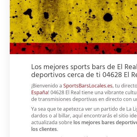
Los mejores sports bars de El Rea
deportivos cerca de ti 04628 El R
¡Bienvenido a
SportsBarsLocales.es
, tu direc
España
! 04628 El Real tiene una vibrante cul
de transmisiones deportivas en directo con 
Ya sea que te apetezca ver un partido de La 
dardos o al billar, aquí encontrarás el sitio i
actualizada sobre
los mejores bares deportivo
los clientes
.