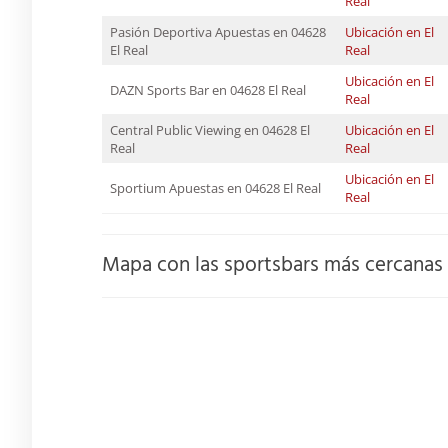
Real
Pasión Deportiva Apuestas en 04628
Ubicación en El
El Real
Real
Ubicación en El
DAZN Sports Bar en 04628 El Real
Real
Central Public Viewing en 04628 El
Ubicación en El
Real
Real
Ubicación en El
Sportium Apuestas en 04628 El Real
Real
Mapa con las sportsbars más cercanas 