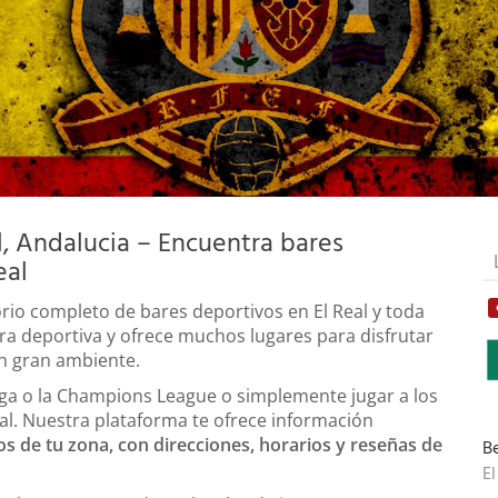
l, Andalucia – Encuentra bares
eal
torio completo de bares deportivos en El Real y toda
tura deportiva y ofrece muchos lugares para disfrutar
un gran ambiente.
Liga o la Champions League o simplemente jugar a los
deal. Nuestra plataforma te ofrece información
s de tu zona, con direcciones, horarios y reseñas de
B
El