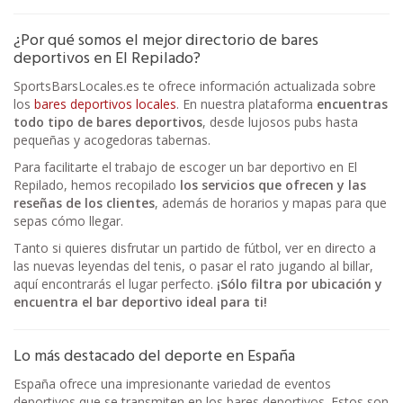
¿Por qué somos el mejor directorio de bares
deportivos en El Repilado?
SportsBarsLocales.es te ofrece información actualizada sobre
los
bares deportivos locales
. En nuestra plataforma
encuentras
todo tipo de bares deportivos
, desde lujosos pubs hasta
pequeñas y acogedoras tabernas.
Para facilitarte el trabajo de escoger un bar deportivo en El
Repilado, hemos recopilado
los servicios que ofrecen y las
reseñas de los clientes
, además de horarios y mapas para que
sepas cómo llegar.
Tanto si quieres disfrutar un partido de fútbol, ver en directo a
las nuevas leyendas del tenis, o pasar el rato jugando al billar,
aquí encontrarás el lugar perfecto.
¡Sólo filtra por ubicación y
encuentra el bar deportivo ideal para ti!
Lo más destacado del deporte en España
España ofrece una impresionante variedad de eventos
deportivos que se transmiten en los bares deportivos. Estos son