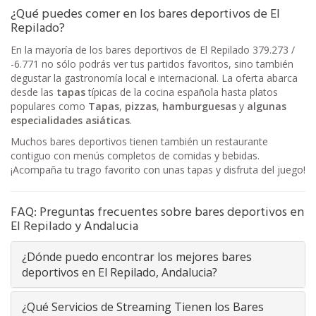
¿Qué puedes comer en los bares deportivos de El
Repilado?
En la mayoría de los bares deportivos de El Repilado 379.273 /
-6.771 no sólo podrás ver tus partidos favoritos, sino también
degustar la gastronomía local e internacional. La oferta abarca
desde las
tapas
típicas de la cocina española hasta platos
populares como
Tapas
,
pizzas
,
hamburguesas
y
algunas
especialidades asiáticas
.
Muchos bares deportivos tienen también un restaurante
contiguo con menús completos de comidas y bebidas.
¡Acompaña tu trago favorito con unas tapas y disfruta del juego!
FAQ: Preguntas frecuentes sobre bares deportivos en
El Repilado y Andalucia
¿Dónde puedo encontrar los mejores bares
deportivos en El Repilado, Andalucia?
¿Qué Servicios de Streaming Tienen los Bares