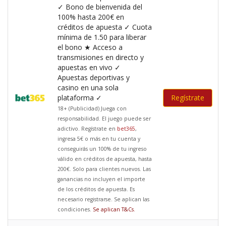
✓ Bono de bienvenida del
100% hasta 200€ en
créditos de apuesta ✓ Cuota
mínima de 1.50 para liberar
el bono ★ Acceso a
transmisiones en directo y
apuestas en vivo ✓
Apuestas deportivas y
casino en una sola
plataforma ✓
Regístrate
18+ (Publicidad) Juega con
responsabilidad. El juego puede ser
adictivo. Regístrate en
bet365
,
ingresa 5€ o más en tu cuenta y
conseguirás un 100% de tu ingreso
válido en créditos de apuesta, hasta
200€. Solo para clientes nuevos. Las
ganancias no incluyen el importe
de los créditos de apuesta. Es
necesario registrarse. Se aplican las
condiciones.
Se aplican T&Cs
.