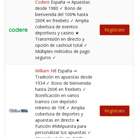
Codere
España ⇒ Apuestas
desde 1980 ✓ Bono de
bienvenida del 100% hasta
200€ en freebets ✓ Amplia
cobertura de eventos
Regístrate
deportivos y casino ★
Transmisión en directo y
opción de cashout total ✓
Múltiples métodos de pago
seguros ✓
William Hill
España ⇒
Tradición en apuestas desde
1934 ✓ Bono de bienvenida
hasta 200€ en freebets ✓
Bonificación en varios
tramos con depósito
mínimo de 10€ ✓ Amplia
Regístrate
cobertura de deportes y
apuestas en directo ★
Función #MiApuesta para
personalizar tus apuestas ✓