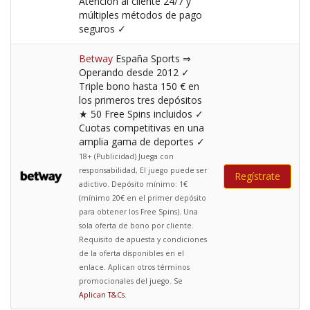
Atención al cliente 24/7 y
múltiples métodos de pago
seguros ✓
Betway
España Sports ⇒
Operando desde 2012 ✓
Triple bono hasta 150 € en
los primeros tres depósitos
★ 50 Free Spins incluidos ✓
Cuotas competitivas en una
amplia gama de deportes ✓
18+ (Publicidad) Juega con
responsabilidad, El juego puede ser
Regístrate
adictivo. Depósito mínimo: 1€
(mínimo 20€ en el primer depósito
para obtener los Free Spins). Una
sola oferta de bono por cliente.
Requisito de apuesta y condiciones
de la oferta disponibles en el
enlace. Aplican otros términos
promocionales del juego. Se
Aplican T&Cs
.