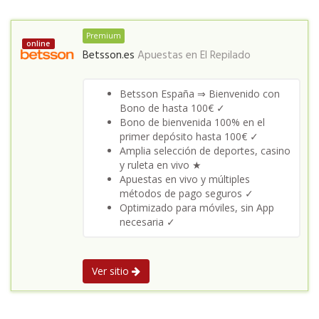
Premium
online
Betsson.es
Apuestas en
El Repilado
Betsson España ⇒ Bienvenido con
Bono de hasta 100€ ✓
Bono de bienvenida 100% en el
primer depósito hasta 100€ ✓
Amplia selección de deportes, casino
y ruleta en vivo ★
Apuestas en vivo y múltiples
métodos de pago seguros ✓
Optimizado para móviles, sin App
necesaria ✓
Ver sitio