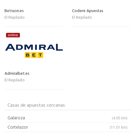
Betsson.es
Codere Apuestas
El Repilado
El Repilado
online
Admiralbet.es
El Repilado
Casas de apuestas cercanas:
Galaroza
(4.05 km)
Cortelazor
(11.01 km)