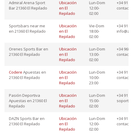
Admiral Arena Sport
Ubicación
Lun-Dom
+34 91 12
Bar 21360 El Repilado
en El
12:00-
contacto
Repilado
02:00
Sportsbars near me
Ubicación
Vie-Dom
+34 91 87
en 21360 El Repilado
en El
18:00-
info@zo
Repilado
02:00
Orenes Sports Bar en
Ubicación
Lun-Dom
+34 968 1
21360 El Repilado
en El
13:00-
contact
Repilado
02:00
Codere
Apuestas en
Ubicación
Lun-Dom
+34 91 23
21360 El Repilado
en El
10:00-
contact
Repilado
23:00
Pasión Deportiva
Ubicación
Lun-Dom
+34 91 23
Apuestas en 21360 El
en El
15:00-
soporte
Repilado
Repilado
02:00
DAZN Sports Bar en
Ubicación
Lun-Dom
+34 91 65
21360 El Repilado
en El
12:00-
contact
Repilado
02:00