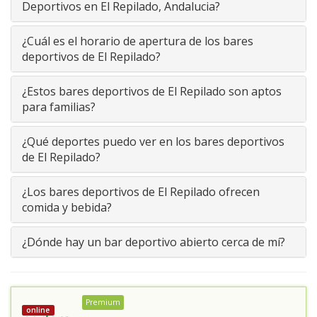
Deportivos en El Repilado, Andalucia?
¿Cuál es el horario de apertura de los bares
deportivos de El Repilado?
¿Estos bares deportivos de El Repilado son aptos
para familias?
¿Qué deportes puedo ver en los bares deportivos
de El Repilado?
¿Los bares deportivos de El Repilado ofrecen
comida y bebida?
¿Dónde hay un bar deportivo abierto cerca de mí?
Premium
online