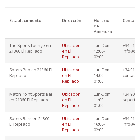
Establecimiento
Dirección
Horario
Contact
de
Apertura
The Sports Lounge en
Ubicación
Lun-Dom
+34 91 87
21360 El Repilado
en El
12:00-
info@sp
Repilado
02:00
Sports Pub en 21360 El
Ubicación
Lun-Dom
+34 91 34
Repilado
en El
14:00-
contact
Repilado
01:00
Match Point Sports Bar
Ubicación
Lun-Dom
+34 902 4
en 21360 El Repilado
en El
11:00-
soporte
Repilado
01:00
Sports Bars en 21360
Ubicación
Lun-Dom
+34 91 78
El Repilado
en El
16:00-
info@ele
Repilado
02:00