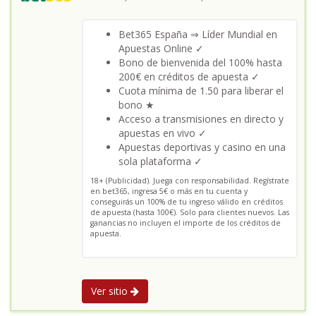
Bet365 España ⇒ Líder Mundial en
Apuestas Online ✓
Bono de bienvenida del 100% hasta
200€ en créditos de apuesta ✓
Cuota mínima de 1.50 para liberar el
bono ★
Acceso a transmisiones en directo y
apuestas en vivo ✓
Apuestas deportivas y casino en una
sola plataforma ✓
18+ (Publicidad). Juega con responsabilidad. Regístrate
en bet365, ingresa 5€ o más en tu cuenta y
conseguirás un 100% de tu ingreso válido en créditos
de apuesta (hasta 100€). Solo para clientes nuevos. Las
ganancias no incluyen el importe de los créditos de
apuesta.
Ver sitio