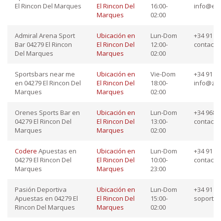
El Rincon Del Marques
El Rincon Del
16:00-
info@ele
Marques
02:00
Admiral Arena Sport
Ubicación en
Lun-Dom
+34 91 12
Bar 04279 El Rincon
El Rincon Del
12:00-
contacto
Del Marques
Marques
02:00
Sportsbars near me
Ubicación en
Vie-Dom
+34 91 87
en 04279 El Rincon Del
El Rincon Del
18:00-
info@zo
Marques
Marques
02:00
Orenes Sports Bar en
Ubicación en
Lun-Dom
+34 968 1
04279 El Rincon Del
El Rincon Del
13:00-
contact
Marques
Marques
02:00
Codere
Apuestas en
Ubicación en
Lun-Dom
+34 91 23
04279 El Rincon Del
El Rincon Del
10:00-
contact
Marques
Marques
23:00
Pasión Deportiva
Ubicación en
Lun-Dom
+34 91 23
Apuestas en 04279 El
El Rincon Del
15:00-
soporte
Rincon Del Marques
Marques
02:00