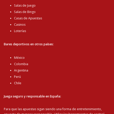
Salas de Juego
Salas de Bingo
Casas de Apuestas
Casinos
Loterías
Bares deportivos en otros países:
México
Colombia
Argentina
Perú
Chile
Juega seguro y responsable en España:
Para que las apuestas sigan siendo una forma de entretenimiento,