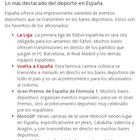
Lo más destacado del deporte en España
España ofrece una impresionante variedad de eventos
deportivos que se transmiten en los bares deportivos. Estos son
los favoritos de los aficionados:
La Liga
: La primera liga de fútbol española es una cita
obligada para los amantes del fútbol. Muchos bares
ofrecen transmisiones en directo de los partidos que
juegan el FC Barcelona, el Real Madrid y los demás
equipos españoles.
Vuelta a España
: Esta famosa carrera ciclística se
transmite a menudo en directo en los bares deportivos de
todo el país y es un acontecimiento para los aficionados
al ciclismo.
Gran Premio de España de Fórmula 1
: Muchos bares
deportivos organizan eventos especiales para ver el Gran
Premio, otro acontecimiento deportivo muy celebrado
por los españoles.
MotoGP
: Varias carreras de la serie MotoGP tienen lugar
en España, específicamente en Jerez, Cataluña, Valencia y
Aragón, y son transmitidas en directo en muchos bares
deportivos.