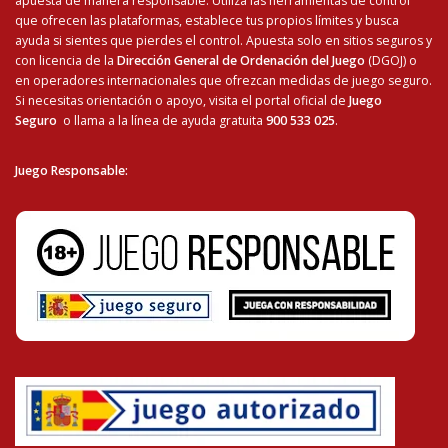
apuesta de manera responsable. Utiliza las herramientas de control
que ofrecen las plataformas, establece tus propios límites y busca
ayuda si sientes que pierdes el control. Apuesta solo en sitios seguros y
con licencia de la
Dirección General de Ordenación del Juego
(DGOJ) o
en operadores internacionales que ofrezcan medidas de juego seguro.
Si necesitas orientación o apoyo, visita el portal oficial de
Juego
Seguro
o llama a la línea de ayuda gratuita
900 533 025
.
Juego Responsable
: