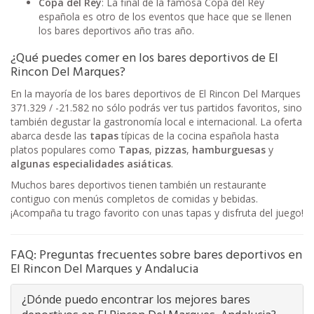
Copa del Rey
: La final de la famosa Copa del Rey
española es otro de los eventos que hace que se llenen
los bares deportivos año tras año.
¿Qué puedes comer en los bares deportivos de El
Rincon Del Marques?
En la mayoría de los bares deportivos de El Rincon Del Marques
371.329 / -21.582 no sólo podrás ver tus partidos favoritos, sino
también degustar la gastronomía local e internacional. La oferta
abarca desde las
tapas
típicas de la cocina española hasta
platos populares como
Tapas
,
pizzas
,
hamburguesas
y
algunas especialidades asiáticas
.
Muchos bares deportivos tienen también un restaurante
contiguo con menús completos de comidas y bebidas.
¡Acompaña tu trago favorito con unas tapas y disfruta del juego!
FAQ: Preguntas frecuentes sobre bares deportivos en
El Rincon Del Marques y Andalucia
¿Dónde puedo encontrar los mejores bares