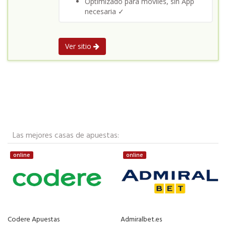
Optimizado para móviles, sin App
necesaria ✓
Ver sitio
Las mejores casas de apuestas:
online
online
Codere Apuestas
Admiralbet.es