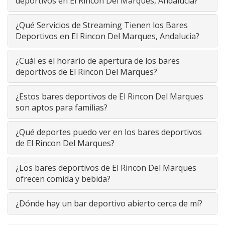
deportivos en El Rincon Del Marques, Andalucia?
¿Qué Servicios de Streaming Tienen los Bares
Deportivos en El Rincon Del Marques, Andalucia?
¿Cuál es el horario de apertura de los bares
deportivos de El Rincon Del Marques?
¿Estos bares deportivos de El Rincon Del Marques
son aptos para familias?
¿Qué deportes puedo ver en los bares deportivos
de El Rincon Del Marques?
¿Los bares deportivos de El Rincon Del Marques
ofrecen comida y bebida?
¿Dónde hay un bar deportivo abierto cerca de mí?