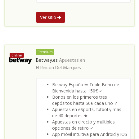
Ver sitio
Premium
online
Betway.es
Apuestas en
El Rincon Del Marques
Betway España ⇒ Triple Bono de
Bienvenida hasta 150€ ✓
Bonos en los primeros tres
depósitos hasta 50€ cada uno ✓
Apuestas en eSports, fútbol y más
de 40 deportes ★
Apuestas en directo y múltiples
opciones de retiro ✓
App móvil intuitiva para Android y iOS