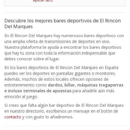
Aplican T&Cs
.
Descubre los mejores bares deportivos de El Rincon
Del Marques
En El Rincon Del Marques hay numerosos bares deportivos con
una amplia oferta de transmisiones de deportes en vivo.
Nuestra plataforma te ayuda a encontrar los bares deportivos
que hay tu zona con toda la información indispensable que
debes conocer sobre el lugar.
En los bares deportivos de El Rincon Del Marques en España
puedes ver los deportes en pantallas gigantes o monitores.
Además, muchos de estos locales ofrecen opciones de
entretenimiento como
dardos, billar, máquinas tragaperras
e incluso terminales de apuestas
para añadirle aún más
emoción al juego.
Si crees que falta algún bar deportivo de El Rincon Del Marques
en nuestro directorio, escríbenos un mensaje en el botón de
contacto
y con gusto lo añadiremos.