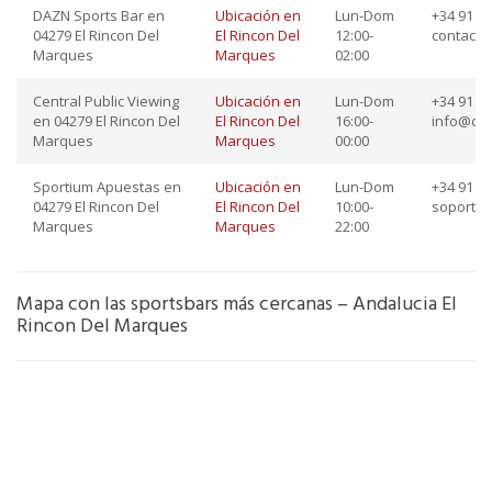
DAZN Sports Bar en
Ubicación en
Lun-Dom
+34 91 65
04279 El Rincon Del
El Rincon Del
12:00-
contact
Marques
Marques
02:00
Central Public Viewing
Ubicación en
Lun-Dom
+34 91 76
en 04279 El Rincon Del
El Rincon Del
16:00-
info@dep
Marques
Marques
00:00
Sportium Apuestas en
Ubicación en
Lun-Dom
+34 91 45
04279 El Rincon Del
El Rincon Del
10:00-
soporte
Marques
Marques
22:00
Mapa con las sportsbars más cercanas – Andalucia El
Rincon Del Marques