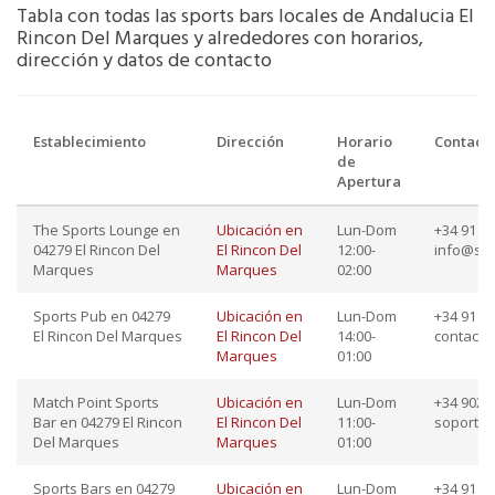
Tabla con todas las sports bars locales de Andalucia El
Rincon Del Marques y alrededores con horarios,
dirección y datos de contacto
Establecimiento
Dirección
Horario
Contact
de
Apertura
The Sports Lounge en
Ubicación en
Lun-Dom
+34 91 87
04279 El Rincon Del
El Rincon Del
12:00-
info@sp
Marques
Marques
02:00
Sports Pub en 04279
Ubicación en
Lun-Dom
+34 91 34
El Rincon Del Marques
El Rincon Del
14:00-
contact
Marques
01:00
Match Point Sports
Ubicación en
Lun-Dom
+34 902 4
Bar en 04279 El Rincon
El Rincon Del
11:00-
soporte
Del Marques
Marques
01:00
Sports Bars en 04279
Ubicación en
Lun-Dom
+34 91 78