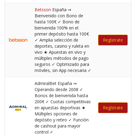
Betsson
España ⇒
Bienvenido con Bono de
hasta 100€ ✓ Bono de
bienvenida 100% en el
primer depósito hasta 100€
✓ Amplia selección de
Regístrate
deportes, casino y ruleta en
vivo ★ Apuestas en vivo y
múltiples métodos de pago
seguros ✓ Optimizado para
móviles, sin App necesaria ✓
AdmiralBet España ⇒
Operando desde 2008 ✓
Bonos de bienvenida hasta
200€ ✓ Cuotas competitivas
en apuestas deportivas ★
Regístrate
Múltiples opciones de
depósito y retiro ✓ Función
de cashout para mayor
control ✓