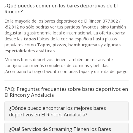
¿Qué puedes comer en los bares deportivos de El
Rincon?
En la mayoría de los bares deportivos de El Rincon 377.002 /
-52.812 no sólo podrás ver tus partidos favoritos, sino también
degustar la gastronomía local e internacional. La oferta abarca
desde las
tapas
típicas de la cocina española hasta platos
populares como
Tapas
,
pizzas
,
hamburguesas
y
algunas
especialidades asiáticas
.
Muchos bares deportivos tienen también un restaurante
contiguo con menús completos de comidas y bebidas.
¡Acompaña tu trago favorito con unas tapas y disfruta del juego!
FAQ: Preguntas frecuentes sobre bares deportivos en
El Rincon y Andalucia
¿Dónde puedo encontrar los mejores bares
deportivos en El Rincon, Andalucia?
¿Qué Servicios de Streaming Tienen los Bares