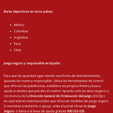
Bares deportivos en otros países:
México
Colombia
Argentina
Perú
Chile
Juega seguro y responsable en España:
Para que las apuestas sigan siendo una forma de entretenimiento,
apuesta de manera responsable. Utiliza las herramientas de control
que ofrecen las plataformas, establece tus propios límites y busca
ayuda si sientes que pierdes el control. Apuesta solo en sitios seguros y
con licencia de la
Dirección General de Ordenación del Juego
(DGOJ) o
en operadores internacionales que ofrezcan medidas de juego seguro.
Si necesitas orientación o apoyo, visita el portal oficial de
Juego
Seguro
o llama a la línea de ayuda gratuita
900 533 025
.