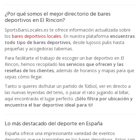
¿Por qué somos el mejor directorio de bares
deportivos en El Rincon?
SportsBarsLocales.es te ofrece información actualizada sobre
los
bares deportivos locales
. En nuestra plataforma
encuentras
todo tipo de bares deportivos
, desde lujosos pubs hasta
pequeñas y acogedoras tabernas.
Para facilitarte el trabajo de escoger un bar deportivo en El
Rincon, hemos recopilado
los servicios que ofrecen y las
reseñas de los clientes
, además de horarios y mapas para que
sepas cómo llegar.
Tanto si quieres disfrutar un partido de fútbol, ver en directo a
las nuevas leyendas del tenis, o pasar el rato jugando al billar,
aquí encontrarás el lugar perfecto.
¡Sólo filtra por ubicación y
encuentra el bar deportivo ideal para ti!
Lo más destacado del deporte en España
España ofrece una impresionante variedad de eventos
deportivos que se transmiten en los bares deportivos. Estos son