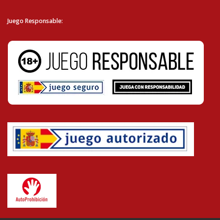
Juego Responsable
: