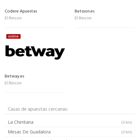
Codere Apuestas
Betsson.es
El Rincon
El Rincon
online
Betway.es
El Rincon
Casas de apuestas cercanas:
La Chirritana
(0 km)
Mesas De Guadalora
(0 km)