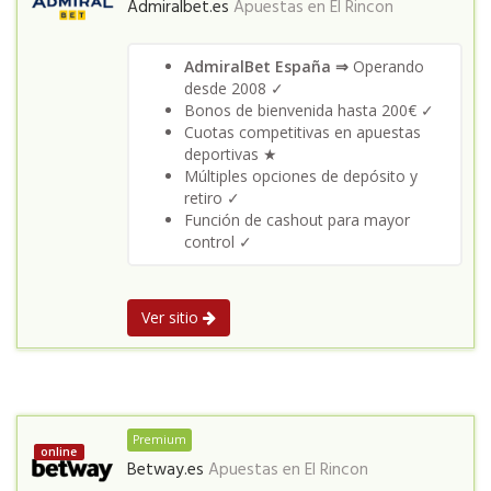
Admiralbet.es
Apuestas en
El Rincon
AdmiralBet España ⇒
Operando
desde 2008 ✓
Bonos de bienvenida hasta 200€ ✓
Cuotas competitivas en apuestas
deportivas ★
Múltiples opciones de depósito y
retiro ✓
Función de cashout para mayor
control ✓
Ver sitio
Premium
online
Betway.es
Apuestas en
El Rincon