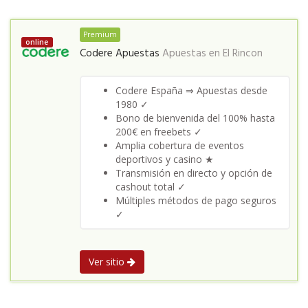
Premium
online
Codere Apuestas
Apuestas en
El Rincon
Codere España ⇒ Apuestas desde
1980 ✓
Bono de bienvenida del 100% hasta
200€ en freebets ✓
Amplia cobertura de eventos
deportivos y casino ★
Transmisión en directo y opción de
cashout total ✓
Múltiples métodos de pago seguros
✓
Ver sitio