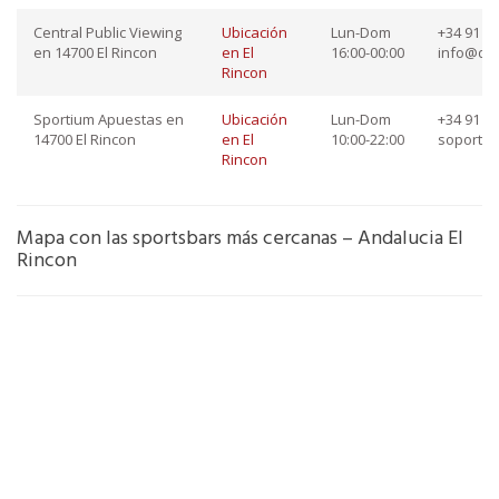
Central Public Viewing
Ubicación
Lun-Dom
+34 91 76
en 14700 El Rincon
en El
16:00-00:00
info@dep
Rincon
Sportium Apuestas en
Ubicación
Lun-Dom
+34 91 45
14700 El Rincon
en El
10:00-22:00
soporte
Rincon
Mapa con las sportsbars más cercanas – Andalucia El
Rincon