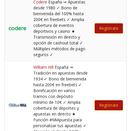
Codere
España ⇒ Apuestas
desde 1980 ✓ Bono de
bienvenida del 100% hasta
200€ en freebets ✓ Amplia
cobertura de eventos
Regístrate
deportivos y casino ★
Transmisión en directo y
opción de cashout total ✓
Múltiples métodos de pago
seguros ✓
William Hill
España ⇒
Tradición en apuestas desde
1934 ✓ Bono de bienvenida
hasta 200€ en freebets ✓
Bonificación en varios
tramos con depósito
mínimo de 10€ ✓ Amplia
Regístrate
cobertura de deportes y
apuestas en directo ★
Función #MiApuesta para
personalizar tus apuestas ✓