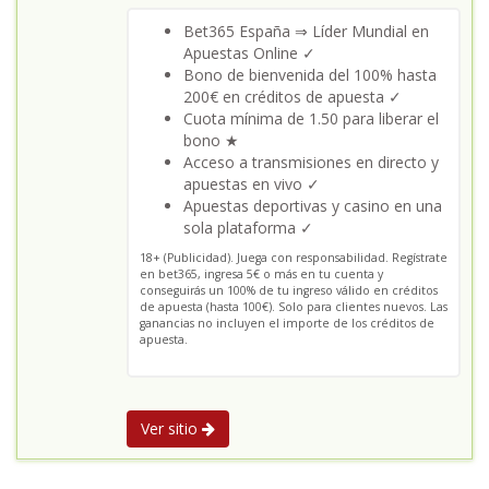
Bet365 España ⇒ Líder Mundial en
Apuestas Online ✓
Bono de bienvenida del 100% hasta
200€ en créditos de apuesta ✓
Cuota mínima de 1.50 para liberar el
bono ★
Acceso a transmisiones en directo y
apuestas en vivo ✓
Apuestas deportivas y casino en una
sola plataforma ✓
18+ (Publicidad). Juega con responsabilidad. Regístrate
en bet365, ingresa 5€ o más en tu cuenta y
conseguirás un 100% de tu ingreso válido en créditos
de apuesta (hasta 100€). Solo para clientes nuevos. Las
ganancias no incluyen el importe de los créditos de
apuesta.
Ver sitio