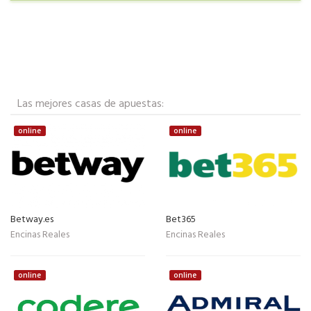
Las mejores casas de apuestas:
online
online
Betway.es
Bet365
Encinas Reales
Encinas Reales
online
online