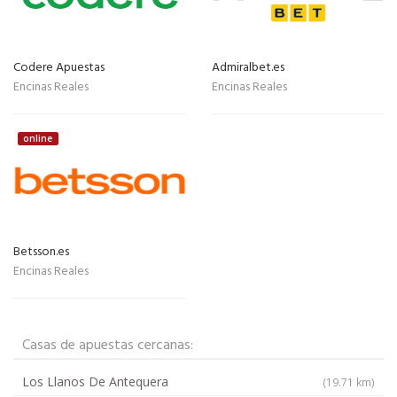
Codere Apuestas
Admiralbet.es
Encinas Reales
Encinas Reales
online
Betsson.es
Encinas Reales
Casas de apuestas cercanas:
Los Llanos De Antequera
(19.71 km)