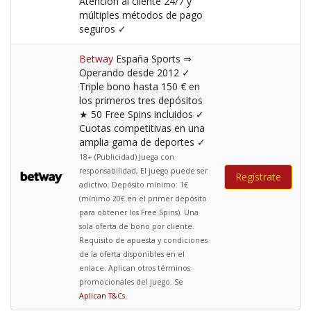
Atención al cliente 24/7 y
múltiples métodos de pago
seguros ✓
Betway
España Sports ⇒
Operando desde 2012 ✓
Triple bono hasta 150 € en
los primeros tres depósitos
★ 50 Free Spins incluidos ✓
Cuotas competitivas en una
amplia gama de deportes ✓
18+ (Publicidad) Juega con
responsabilidad, El juego puede ser
Regístrate
adictivo. Depósito mínimo: 1€
(mínimo 20€ en el primer depósito
para obtener los Free Spins). Una
sola oferta de bono por cliente.
Requisito de apuesta y condiciones
de la oferta disponibles en el
enlace. Aplican otros términos
promocionales del juego. Se
Aplican T&Cs
.