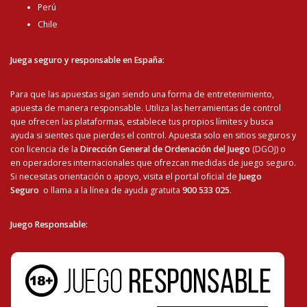
Perú
Chile
Juega seguro y responsable en España:
Para que las apuestas sigan siendo una forma de entretenimiento,
apuesta de manera responsable. Utiliza las herramientas de control
que ofrecen las plataformas, establece tus propios límites y busca
ayuda si sientes que pierdes el control. Apuesta solo en sitios seguros y
con licencia de la
Dirección General de Ordenación del Juego
(DGOJ) o
en operadores internacionales que ofrezcan medidas de juego seguro.
Si necesitas orientación o apoyo, visita el portal oficial de
Juego
Seguro
o llama a la línea de ayuda gratuita
900 533 025
.
Juego Responsable
: