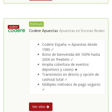
Premium
online
Codere Apuestas
Apuestas en
Encinas Reales
Codere España ⇒ Apuestas desde
1980 ✓
Bono de bienvenida del 100% hasta
200€ en freebets ✓
Amplia cobertura de eventos
deportivos y casino ★
Transmisión en directo y opción de
cashout total ✓
Múltiples métodos de pago seguros
✓
Ver sitio