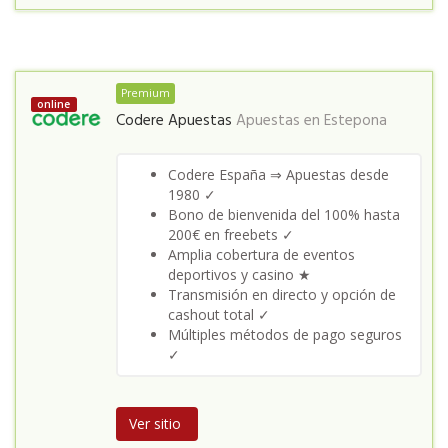
Premium
online
Codere Apuestas
Apuestas en
Estepona
Codere España ⇒ Apuestas desde
1980 ✓
Bono de bienvenida del 100% hasta
200€ en freebets ✓
Amplia cobertura de eventos
deportivos y casino ★
Transmisión en directo y opción de
cashout total ✓
Múltiples métodos de pago seguros
✓
Ver sitio