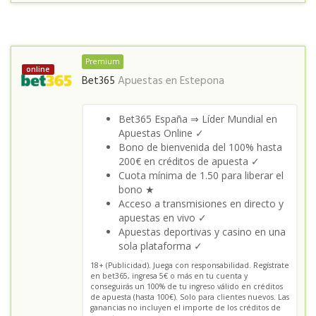
Premium
online
Bet365
Apuestas en
Estepona
Bet365 España ⇒ Líder Mundial en
Apuestas Online ✓
Bono de bienvenida del 100% hasta
200€ en créditos de apuesta ✓
Cuota mínima de 1.50 para liberar el
bono ★
Acceso a transmisiones en directo y
apuestas en vivo ✓
Apuestas deportivas y casino en una
sola plataforma ✓
18+ (Publicidad). Juega con responsabilidad. Regístrate
en bet365, ingresa 5€ o más en tu cuenta y
conseguirás un 100% de tu ingreso válido en créditos
de apuesta (hasta 100€). Solo para clientes nuevos. Las
ganancias no incluyen el importe de los créditos de