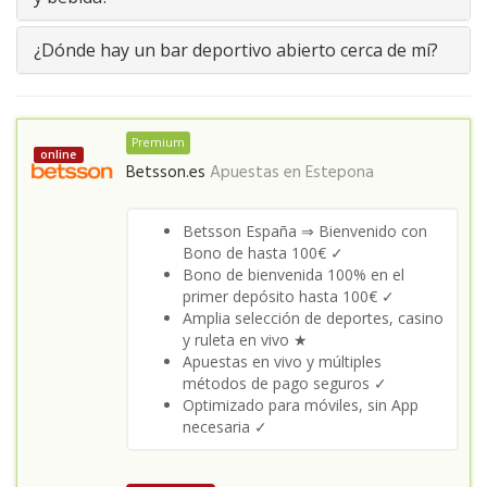
¿Dónde hay un bar deportivo abierto cerca de mí?
Premium
online
Betsson.es
Apuestas en
Estepona
Betsson España ⇒ Bienvenido con
Bono de hasta 100€ ✓
Bono de bienvenida 100% en el
primer depósito hasta 100€ ✓
Amplia selección de deportes, casino
y ruleta en vivo ★
Apuestas en vivo y múltiples
métodos de pago seguros ✓
Optimizado para móviles, sin App
necesaria ✓