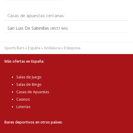
Casas de apuestas cercanas:
San Luis De Sabinillas
(40.51 km)
Sports Bars
»
España
»
Andalucia
»
Estepona
Más ofertas en España:
Salas de Juego
Salas de Bingo
Casas de Apuestas
Casinos
Loterías
Bares deportivos en otros países: