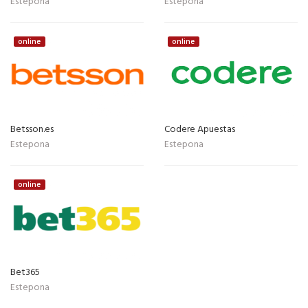
Estepona
Estepona
online
online
Betsson.es
Codere Apuestas
Estepona
Estepona
online
Bet365
Estepona