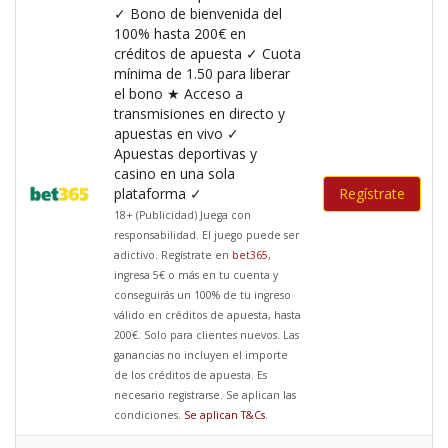
✓ Bono de bienvenida del
100% hasta 200€ en
créditos de apuesta ✓ Cuota
mínima de 1.50 para liberar
el bono ★ Acceso a
transmisiones en directo y
apuestas en vivo ✓
Apuestas deportivas y
casino en una sola
plataforma ✓
Regístrate
18+ (Publicidad) Juega con
responsabilidad. El juego puede ser
adictivo. Regístrate en
bet365
,
ingresa 5€ o más en tu cuenta y
conseguirás un 100% de tu ingreso
válido en créditos de apuesta, hasta
200€. Solo para clientes nuevos. Las
ganancias no incluyen el importe
de los créditos de apuesta. Es
necesario registrarse. Se aplican las
condiciones.
Se aplican T&Cs
.