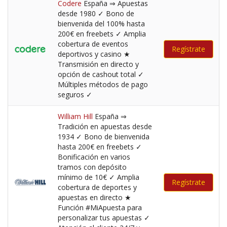
Codere
España ⇒ Apuestas
desde 1980 ✓ Bono de
bienvenida del 100% hasta
200€ en freebets ✓ Amplia
cobertura de eventos
Regístrate
deportivos y casino ★
Transmisión en directo y
opción de cashout total ✓
Múltiples métodos de pago
seguros ✓
William Hill
España ⇒
Tradición en apuestas desde
1934 ✓ Bono de bienvenida
hasta 200€ en freebets ✓
Bonificación en varios
tramos con depósito
mínimo de 10€ ✓ Amplia
Regístrate
cobertura de deportes y
apuestas en directo ★
Función #MiApuesta para
personalizar tus apuestas ✓