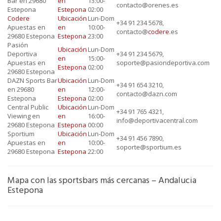
Bar en 29680
en
13:00-
contacto@orenes.es
Estepona
Estepona
02:00
Codere
Ubicación
Lun-Dom
+34 91 234 5678,
Apuestas en
en
10:00-
contacto@
codere
.es
29680 Estepona
Estepona
23:00
Pasión
Ubicación
Lun-Dom
Deportiva
+34 91 234 5679,
en
15:00-
Apuestas en
soporte@pasiondeportiva.com
Estepona
02:00
29680 Estepona
DAZN Sports Bar
Ubicación
Lun-Dom
+34 91 654 3210,
en 29680
en
12:00-
contacto@dazn.com
Estepona
Estepona
02:00
Central Public
Ubicación
Lun-Dom
+34 91 765 4321,
Viewing en
en
16:00-
info@deportivacentral.com
29680 Estepona
Estepona
00:00
Sportium
Ubicación
Lun-Dom
+34 91 456 7890,
Apuestas en
en
10:00-
soporte@sportium.es
29680 Estepona
Estepona
22:00
Mapa con las sportsbars más cercanas – Andalucia
Estepona