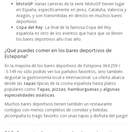
MotoGP
: Varias carreras de la serie MotoGP tienen lugar
en España, específicamente en Jerez, Cataluña, Valencia y
Aragón, y son transmitidas en directo en muchos bares
deportivos.
Copa del Rey
: La final de la famosa Copa del Rey
española es otro de los eventos que hace que se llenen
los bares deportivos año tras año.
¿Qué puedes comer en los bares deportivos de
Estepona?
En la mayoría de los bares deportivos de Estepona 364.259 /
-5.149 no sólo podrás ver tus partidos favoritos, sino también
degustar la gastronomía local e internacional. La oferta abarca
desde las
tapas
típicas de la cocina española hasta platos
populares como
Tapas
,
pizzas
,
hamburguesas
y
algunas
especialidades asiáticas
.
Muchos bares deportivos tienen también un restaurante
contiguo con menús completos de comidas y bebidas.
¡Acompaña tu trago favorito con unas tapas y disfruta del juego!