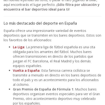
aquí encontrarás el lugar perfecto.
¡Sólo filtra por ubicación y
encuentra el bar deportivo ideal para ti!
Lo más destacado del deporte en España
España ofrece una impresionante variedad de eventos
deportivos que se transmiten en los bares deportivos. Estos son
los favoritos de los aficionados:
La Liga
: La primera liga de fútbol española es una cita
obligada para los amantes del fútbol. Muchos bares
ofrecen transmisiones en directo de los partidos que
juegan el FC Barcelona, el Real Madrid y los demás
equipos españoles.
Vuelta a España
: Esta famosa carrera ciclística se
transmite a menudo en directo en los bares deportivos de
todo el país y es un acontecimiento para los aficionados
al ciclismo.
Gran Premio de España de Fórmula 1
: Muchos bares
deportivos organizan eventos especiales para ver el Gran
Premio, otro acontecimiento deportivo muy celebrado
por los españoles.