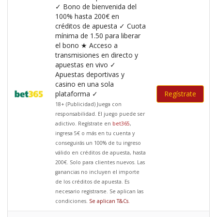
✓ Bono de bienvenida del
100% hasta 200€ en
créditos de apuesta ✓ Cuota
mínima de 1.50 para liberar
el bono ★ Acceso a
transmisiones en directo y
apuestas en vivo ✓
Apuestas deportivas y
casino en una sola
plataforma ✓
Regístrate
18+ (Publicidad) Juega con
responsabilidad. El juego puede ser
adictivo. Regístrate en
bet365
,
ingresa 5€ o más en tu cuenta y
conseguirás un 100% de tu ingreso
válido en créditos de apuesta, hasta
200€. Solo para clientes nuevos. Las
ganancias no incluyen el importe
de los créditos de apuesta. Es
necesario registrarse. Se aplican las
condiciones.
Se aplican T&Cs
.