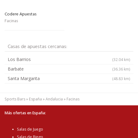
Codere Apuestas
Facinas
Casas de apuestas cercanas:
Los Barrios
(32.04 km)
Barbate
(36.36 km)
Santa Margarita
(48.83 km)
Sports Bars
»
España
»
Andalucia
»
Facinas
Más ofertas en España:
Salas de Juego
Salas de Bingo