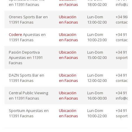
en 11391 Facinas
en Facinas
18:00-02:00
info@zo
Orenes Sports Bar en
Ubicación
Lun-Dom
+34 968 1
11391 Facinas
en Facinas
13:00-02:00
contact
Codere
Apuestas en
Ubicación
Lun-Dom
+34 91 23
11391 Facinas
en Facinas
10:00-23:00
contact
Pasión Deportiva
Ubicación
Lun-Dom
+34 91 23
Apuestas en 11391
en Facinas
15:00-02:00
soporte
Facinas
DAZN Sports Bar en
Ubicación
Lun-Dom
+34 91 65
11391 Facinas
en Facinas
12:00-02:00
contact
Central Public Viewing
Ubicación
Lun-Dom
+34 91 76
en 11391 Facinas
en Facinas
16:00-00:00
info@dep
Sportium Apuestas en
Ubicación
Lun-Dom
+34 91 45
11391 Facinas
en Facinas
10:00-22:00
soporte