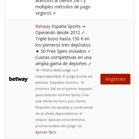
Atención al cliente 24/7 y
múltiples métodos de pago
seguros ✓
Betway
España Sports ⇒
Operando desde 2012 ✓
Triple bono hasta 150 € en
los primeros tres depósitos
★ 50 Free Spins incluidos ✓
Cuotas competitivas en una
amplia gama de deportes ✓
18+ (Publicidad) Juega con
responsabilidad, El juego puede ser
Regístrate
adictivo. Depósito mínimo: 1€
(mínimo 20€ en el primer depósito
para obtener los Free Spins). Una
sola oferta de bono por cliente.
Requisito de apuesta y condiciones
de la oferta disponibles en el
enlace. Aplican otros términos
promocionales del juego. Se
Aplican T&Cs
.