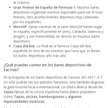
al ciclismo.
Gran Premio de España de Fórmula 1
: Muchos bares
deportivos organizan eventos especiales para ver el Gran
Premio, otro acontecimiento deportivo muy celebrado
por los españoles.
MotoGP
: Varias carreras de la serie MotoGP tienen lugar
en España, específicamente en Jerez, Cataluña, Valencia y
Aragón, y son transmitidas en directo en muchos bares
deportivos.
Copa del Rey
: La final de la famosa Copa del Rey
española es otro de los eventos que hace que se llenen
los bares deportivos año tras año.
¿Qué puedes comer en los bares deportivos de
Facinas?
En la mayoría de los bares deportivos de Facinas 361.437 / -5.7
no sólo podrás ver tus partidos favoritos, sino también degustar
la gastronomía local e internacional. La oferta abarca desde las
tapas
típicas de la cocina española hasta platos populares
como
Tapas
,
pizzas
,
hamburguesas
y
algunas
especialidades asiáticas
.