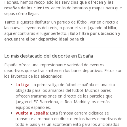
Facinas, hemos recopilado
los servicios que ofrecen y las
reseñas de los clientes
, además de horarios y mapas para que
sepas cómo llegar.
Tanto si quieres disfrutar un partido de fútbol, ver en directo a
las nuevas leyendas del tenis, o pasar el rato jugando al billar,
aquí encontrarás el lugar perfecto.
¡Sólo filtra por ubicación y
encuentra el bar deportivo ideal para ti!
Lo más destacado del deporte en España
España ofrece una impresionante variedad de eventos
deportivos que se transmiten en los bares deportivos. Estos son
los favoritos de los aficionados:
La Liga
: La primera liga de fútbol española es una cita
obligada para los amantes del fútbol. Muchos bares
ofrecen transmisiones en directo de los partidos que
juegan el FC Barcelona, el Real Madrid y los demás
equipos españoles.
Vuelta a España
: Esta famosa carrera ciclística se
transmite a menudo en directo en los bares deportivos de
todo el país y es un acontecimiento para los aficionados