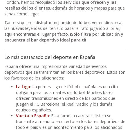
Fondon, hemos recopilado
los servicios que ofrecen y las
reseñas de los clientes
, además de horarios y mapas para que
sepas cómo llegar.
Tanto si quieres disfrutar un partido de fútbol, ver en directo a
las nuevas leyendas del tenis, o pasar el rato jugando al billar,
aquí encontrarás el lugar perfecto.
¡Sólo filtra por ubicación y
encuentra el bar deportivo ideal para ti!
Lo más destacado del deporte en España
España ofrece una impresionante variedad de eventos
deportivos que se transmiten en los bares deportivos. Estos son
los favoritos de los aficionados:
La Liga
: La primera liga de fútbol española es una cita
obligada para los amantes del fútbol. Muchos bares
ofrecen transmisiones en directo de los partidos que
juegan el FC Barcelona, el Real Madrid y los demás
equipos españoles.
Vuelta a España
: Esta famosa carrera ciclística se
transmite a menudo en directo en los bares deportivos de
todo el país y es un acontecimiento para los aficionados