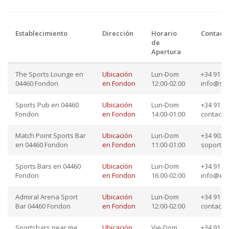
Establecimiento
Dirección
Horario
Contact
de
Apertura
The Sports Lounge en
Ubicación
Lun-Dom
+34 91 87
04460 Fondon
en Fondon
12:00-02:00
info@sp
Sports Pub en 04460
Ubicación
Lun-Dom
+34 91 34
Fondon
en Fondon
14:00-01:00
contact
Match Point Sports Bar
Ubicación
Lun-Dom
+34 902 4
en 04460 Fondon
en Fondon
11:00-01:00
soporte
Sports Bars en 04460
Ubicación
Lun-Dom
+34 91 78
Fondon
en Fondon
16:00-02:00
info@ele
Admiral Arena Sport
Ubicación
Lun-Dom
+34 91 12
Bar 04460 Fondon
en Fondon
12:00-02:00
contacto
Sportsbars near me
Ubicación
Vie-Dom
+34 91 87