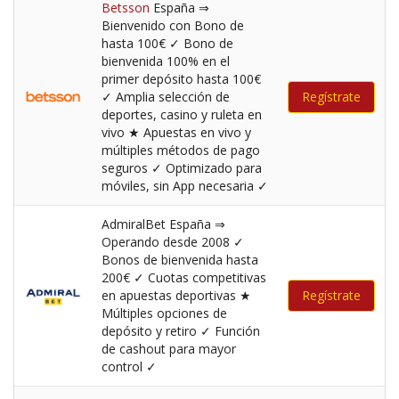
Betsson
España ⇒
Bienvenido con Bono de
hasta 100€ ✓ Bono de
bienvenida 100% en el
primer depósito hasta 100€
✓ Amplia selección de
Regístrate
deportes, casino y ruleta en
vivo ★ Apuestas en vivo y
múltiples métodos de pago
seguros ✓ Optimizado para
móviles, sin App necesaria ✓
AdmiralBet España ⇒
Operando desde 2008 ✓
Bonos de bienvenida hasta
200€ ✓ Cuotas competitivas
en apuestas deportivas ★
Regístrate
Múltiples opciones de
depósito y retiro ✓ Función
de cashout para mayor
control ✓