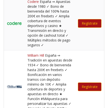
Codere
España ⇒ Apuestas
desde 1980 ✓ Bono de
bienvenida del 100% hasta
200€ en freebets ✓ Amplia
cobertura de eventos
Regístrate
deportivos y casino ★
Transmisión en directo y
opción de cashout total ✓
Múltiples métodos de pago
seguros ✓
William Hill
España ⇒
Tradición en apuestas desde
1934 ✓ Bono de bienvenida
hasta 200€ en freebets ✓
Bonificación en varios
tramos con depósito
mínimo de 10€ ✓ Amplia
Regístrate
cobertura de deportes y
apuestas en directo ★
Función #MiApuesta para
personalizar tus apuestas ✓