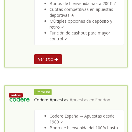
Bonos de bienvenida hasta 200€ ✓
Cuotas competitivas en apuestas
deportivas ★
Múltiples opciones de depósito y
retiro ✓
Función de cashout para mayor
control ✓
Ver sitio
Premium
online
Codere Apuestas
Apuestas en
Fondon
Codere España ⇒ Apuestas desde
1980 ✓
Bono de bienvenida del 100% hasta