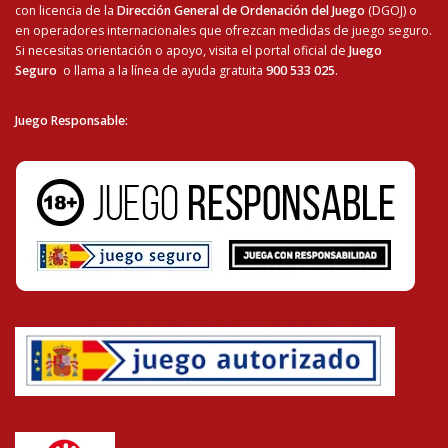
con licencia de la
Dirección General de Ordenación del Juego
(DGOJ) o
en operadores internacionales que ofrezcan medidas de juego seguro.
Si necesitas orientación o apoyo, visita el portal oficial de
Juego
Seguro
o llama a la línea de ayuda gratuita
900 533 025
.
Juego Responsable
: