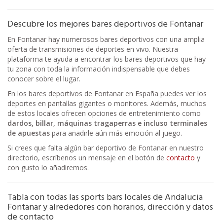
Descubre los mejores bares deportivos de Fontanar
En Fontanar hay numerosos bares deportivos con una amplia
oferta de transmisiones de deportes en vivo. Nuestra
plataforma te ayuda a encontrar los bares deportivos que hay
tu zona con toda la información indispensable que debes
conocer sobre el lugar.
En los bares deportivos de Fontanar en España puedes ver los
deportes en pantallas gigantes o monitores. Además, muchos
de estos locales ofrecen opciones de entretenimiento como
dardos, billar, máquinas tragaperras e incluso terminales
de apuestas
para añadirle aún más emoción al juego.
Si crees que falta algún bar deportivo de Fontanar en nuestro
directorio, escríbenos un mensaje en el botón de
contacto
y
con gusto lo añadiremos.
Tabla con todas las sports bars locales de Andalucia
Fontanar y alrededores con horarios, dirección y datos
de contacto