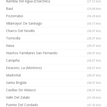
Rambla Del Agua (Charches)
(27.52 km)
Baul
(29.06 km)
Pozorrubio
(36.28 km)
Villamayor De Santiago
(36.73 km)
Charco Del Novillo
(38.07 km)
Torrecilla
(38.07 km)
Nava
(38.07 km)
Huertos Familiares San Fernando
(38.07 km)
Campiña
(38.07 km)
Estacion, La (Montoro)
(38.07 km)
Madroñal
(38.07 km)
Santa Brigida
(38.07 km)
Casillas De Velasco
(38.07 km)
Valle Del Zalabi
(41.04 km)
Puente Del Condado
(47.43 km)