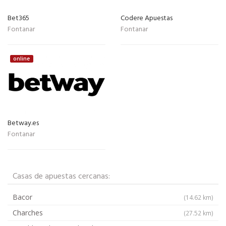
Bet365
Codere Apuestas
Fontanar
Fontanar
online
Betway.es
Fontanar
Casas de apuestas cercanas:
Bacor
(14.62 km)
Charches
(27.52 km)