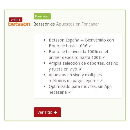
Premium
online
Betsson.es
Apuestas en
Fontanar
Betsson España ⇒ Bienvenido con
Bono de hasta 100€ ✓
Bono de bienvenida 100% en el
primer depósito hasta 100€ ✓
Amplia selección de deportes, casino
y ruleta en vivo ★
Apuestas en vivo y múltiples
métodos de pago seguros ✓
Optimizado para móviles, sin App
necesaria ✓
Ver sitio