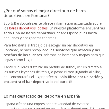
¿Por qué somos el mejor directorio de bares
deportivos en Fontanar?
SportsBarsLocales.es te ofrece información actualizada sobre
los
bares deportivos locales
. En nuestra plataforma
encuentras
todo tipo de bares deportivos
, desde lujosos pubs hasta
pequeñas y acogedoras tabernas.
Para facilitarte el trabajo de escoger un bar deportivo en
Fontanar, hemos recopilado
los servicios que ofrecen y las
reseñas de los clientes
, además de horarios y mapas para que
sepas cómo llegar.
Tanto si quieres disfrutar un partido de fútbol, ver en directo a
las nuevas leyendas del tenis, o pasar el rato jugando al billar,
aquí encontrarás el lugar perfecto.
¡Sólo filtra por ubicación y
encuentra el bar deportivo ideal para ti!
Lo más destacado del deporte en España
España ofrece una impresionante variedad de eventos
deportivos que se transmiten en los bares deportivos. Estos son