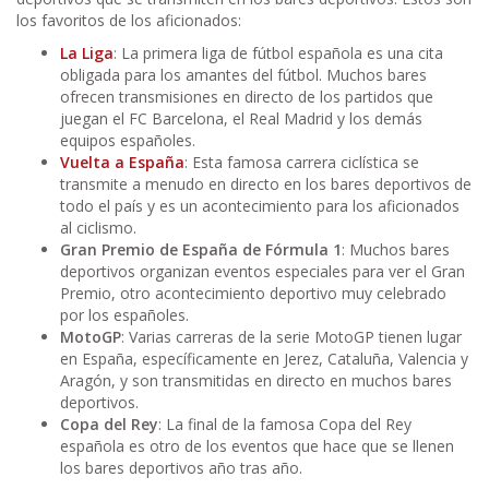
los favoritos de los aficionados:
La Liga
: La primera liga de fútbol española es una cita
obligada para los amantes del fútbol. Muchos bares
ofrecen transmisiones en directo de los partidos que
juegan el FC Barcelona, el Real Madrid y los demás
equipos españoles.
Vuelta a España
: Esta famosa carrera ciclística se
transmite a menudo en directo en los bares deportivos de
todo el país y es un acontecimiento para los aficionados
al ciclismo.
Gran Premio de España de Fórmula 1
: Muchos bares
deportivos organizan eventos especiales para ver el Gran
Premio, otro acontecimiento deportivo muy celebrado
por los españoles.
MotoGP
: Varias carreras de la serie MotoGP tienen lugar
en España, específicamente en Jerez, Cataluña, Valencia y
Aragón, y son transmitidas en directo en muchos bares
deportivos.
Copa del Rey
: La final de la famosa Copa del Rey
española es otro de los eventos que hace que se llenen
los bares deportivos año tras año.