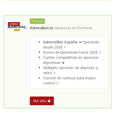
Premium
online
Admiralbet.es
Apuestas en
Fontanar
AdmiralBet España ⇒
Operando
desde 2008 ✓
Bonos de bienvenida hasta 200€ ✓
Cuotas competitivas en apuestas
deportivas ★
Múltiples opciones de depósito y
retiro ✓
Función de cashout para mayor
control ✓
Ver sitio