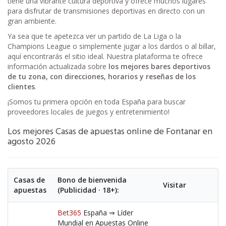
tiene una vibrante cultura deportiva y ofrece muchos lugares
para disfrutar de transmisiones deportivas en directo con un
gran ambiente.
Ya sea que te apetezca ver un partido de La Liga o la
Champions League o simplemente jugar a los dardos o al billar,
aquí encontrarás el sitio ideal. Nuestra plataforma te ofrece
información actualizada sobre
los mejores bares deportivos
de tu zona, con direcciones, horarios y reseñas de los
clientes
.
¡Somos tu primera opción en toda España para buscar
proveedores locales de juegos y entretenimiento!
Los mejores Casas de apuestas online de Fontanar en
agosto 2026
Casas de
Bono de bienvenida
Visitar
apuestas
(Publicidad · 18+):
Bet365
España ⇒ Líder
Mundial en Apuestas Online