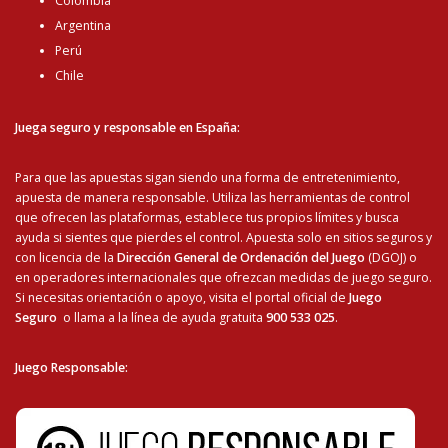
Colombia
Argentina
Perú
Chile
Juega seguro y responsable en España:
Para que las apuestas sigan siendo una forma de entretenimiento,
apuesta de manera responsable. Utiliza las herramientas de control
que ofrecen las plataformas, establece tus propios límites y busca
ayuda si sientes que pierdes el control. Apuesta solo en sitios seguros y
con licencia de la
Dirección General de Ordenación del Juego
(DGOJ) o
en operadores internacionales que ofrezcan medidas de juego seguro.
Si necesitas orientación o apoyo, visita el portal oficial de
Juego
Seguro
o llama a la línea de ayuda gratuita
900 533 025
.
Juego Responsable
: