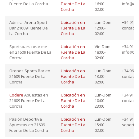
Fuente De La Corcha
Fuente De La
16:00-
info@ele
Corcha
02:00
Admiral Arena Sport
Ubicación en
Lun-Dom
+34 91 12
Bar 21609 Fuente De
Fuente De La
12:00-
contacto
La Corcha
Corcha
02:00
Sportsbars near me
Ubicación en
Vie-Dom
+34 91 87
en 21609 Fuente De La
Fuente De La
18:00-
info@zo
Corcha
Corcha
02:00
Orenes Sports Bar en
Ubicación en
Lun-Dom
+34 968 1
21609 Fuente De La
Fuente De La
13:00-
contact
Corcha
Corcha
02:00
Codere
Apuestas en
Ubicación en
Lun-Dom
+34 91 23
21609 Fuente De La
Fuente De La
10:00-
contact
Corcha
Corcha
23:00
Pasión Deportiva
Ubicación en
Lun-Dom
+34 91 23
Apuestas en 21609
Fuente De La
15:00-
soporte
Fuente De La Corcha
Corcha
02:00