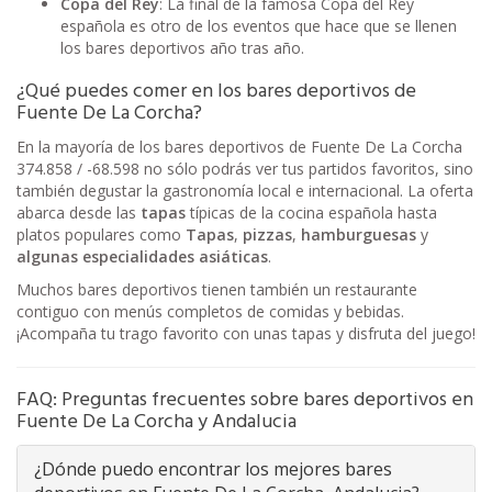
Copa del Rey
: La final de la famosa Copa del Rey
española es otro de los eventos que hace que se llenen
los bares deportivos año tras año.
¿Qué puedes comer en los bares deportivos de
Fuente De La Corcha?
En la mayoría de los bares deportivos de Fuente De La Corcha
374.858 / -68.598 no sólo podrás ver tus partidos favoritos, sino
también degustar la gastronomía local e internacional. La oferta
abarca desde las
tapas
típicas de la cocina española hasta
platos populares como
Tapas
,
pizzas
,
hamburguesas
y
algunas especialidades asiáticas
.
Muchos bares deportivos tienen también un restaurante
contiguo con menús completos de comidas y bebidas.
¡Acompaña tu trago favorito con unas tapas y disfruta del juego!
FAQ: Preguntas frecuentes sobre bares deportivos en
Fuente De La Corcha y Andalucia
¿Dónde puedo encontrar los mejores bares