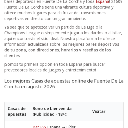
bares deportivos en Fuente De La Corcha y toda
España
! 21609
Fuente De La Corcha tiene una vibrante cultura deportiva y
ofrece muchos lugares para disfrutar de transmisiones
deportivas en directo con un gran ambiente.
Ya sea que te apetezca ver un partido de La Liga o la
Champions League o simplemente jugar a los dardos o al billar,
aquí encontrarás el sitio ideal. Nuestra plataforma te ofrece
información actualizada sobre
los mejores bares deportivos
de tu zona, con direcciones, horarios y reseñas de los
clientes
.
¡Somos tu primera opción en toda España para buscar
proveedores locales de juegos y entretenimiento!
Los mejores Casas de apuestas online de Fuente De La
Corcha en agosto 2026
Casas de
Bono de bienvenida
Visitar
apuestas
(Publicidad · 18+):
Bet365
España ⇒ Líder