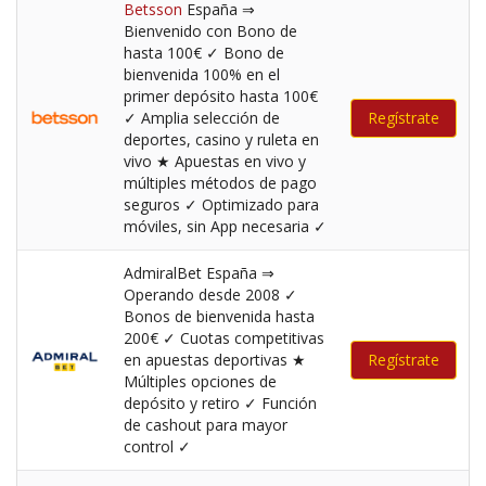
Betsson
España ⇒
Bienvenido con Bono de
hasta 100€ ✓ Bono de
bienvenida 100% en el
primer depósito hasta 100€
✓ Amplia selección de
Regístrate
deportes, casino y ruleta en
vivo ★ Apuestas en vivo y
múltiples métodos de pago
seguros ✓ Optimizado para
móviles, sin App necesaria ✓
AdmiralBet España ⇒
Operando desde 2008 ✓
Bonos de bienvenida hasta
200€ ✓ Cuotas competitivas
en apuestas deportivas ★
Regístrate
Múltiples opciones de
depósito y retiro ✓ Función
de cashout para mayor
control ✓