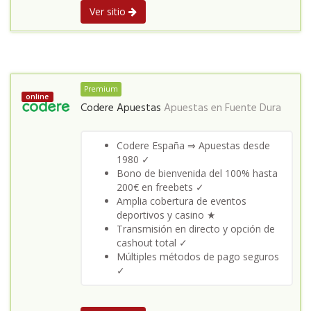
Ver sitio
Premium
online
Codere Apuestas
Apuestas en
Fuente Dura
Codere España ⇒ Apuestas desde
1980 ✓
Bono de bienvenida del 100% hasta
200€ en freebets ✓
Amplia cobertura de eventos
deportivos y casino ★
Transmisión en directo y opción de
cashout total ✓
Múltiples métodos de pago seguros
✓