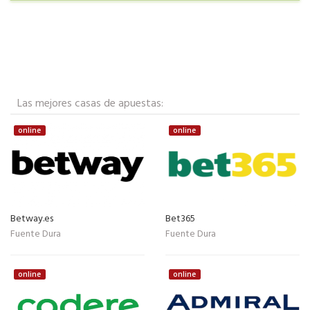
Las mejores casas de apuestas:
online
online
Betway.es
Bet365
Fuente Dura
Fuente Dura
online
online