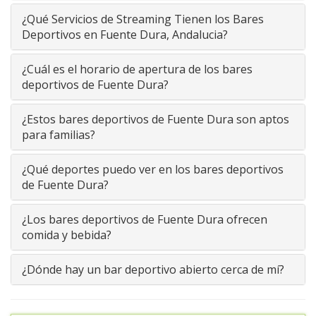
¿Qué Servicios de Streaming Tienen los Bares
Deportivos en Fuente Dura, Andalucia?
¿Cuál es el horario de apertura de los bares
deportivos de Fuente Dura?
¿Estos bares deportivos de Fuente Dura son aptos
para familias?
¿Qué deportes puedo ver en los bares deportivos
de Fuente Dura?
¿Los bares deportivos de Fuente Dura ofrecen
comida y bebida?
¿Dónde hay un bar deportivo abierto cerca de mí?