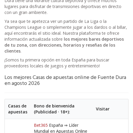
Dura tiene una vibrante cultura deportiva y ofrece muchos
lugares para disfrutar de transmisiones deportivas en directo
con un gran ambiente.
Ya sea que te apetezca ver un partido de La Liga o la
Champions League o simplemente jugar a los dardos o al billar,
aquí encontrarás el sitio ideal. Nuestra plataforma te ofrece
información actualizada sobre
los mejores bares deportivos
de tu zona, con direcciones, horarios y reseñas de los
clientes
.
¡Somos tu primera opción en toda España para buscar
proveedores locales de juegos y entretenimiento!
Los mejores Casas de apuestas online de Fuente Dura
en agosto 2026
Casas de
Bono de bienvenida
Visitar
apuestas
(Publicidad · 18+):
Bet365
España ⇒ Líder
Mundial en Apuestas Online