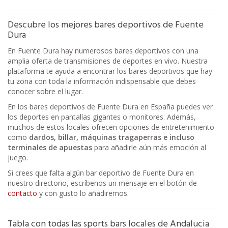
Descubre los mejores bares deportivos de Fuente
Dura
En Fuente Dura hay numerosos bares deportivos con una
amplia oferta de transmisiones de deportes en vivo. Nuestra
plataforma te ayuda a encontrar los bares deportivos que hay
tu zona con toda la información indispensable que debes
conocer sobre el lugar.
En los bares deportivos de Fuente Dura en España puedes ver
los deportes en pantallas gigantes o monitores. Además,
muchos de estos locales ofrecen opciones de entretenimiento
como
dardos, billar, máquinas tragaperras e incluso
terminales de apuestas
para añadirle aún más emoción al
juego.
Si crees que falta algún bar deportivo de Fuente Dura en
nuestro directorio, escríbenos un mensaje en el botón de
contacto
y con gusto lo añadiremos.
Tabla con todas las sports bars locales de Andalucia