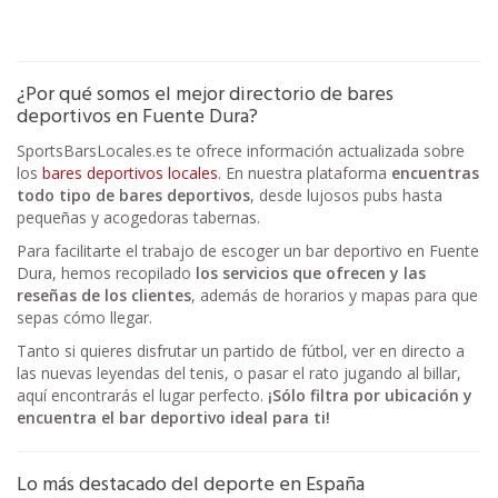
¿Por qué somos el mejor directorio de bares
deportivos en Fuente Dura?
SportsBarsLocales.es te ofrece información actualizada sobre
los
bares deportivos locales
. En nuestra plataforma
encuentras
todo tipo de bares deportivos
, desde lujosos pubs hasta
pequeñas y acogedoras tabernas.
Para facilitarte el trabajo de escoger un bar deportivo en Fuente
Dura, hemos recopilado
los servicios que ofrecen y las
reseñas de los clientes
, además de horarios y mapas para que
sepas cómo llegar.
Tanto si quieres disfrutar un partido de fútbol, ver en directo a
las nuevas leyendas del tenis, o pasar el rato jugando al billar,
aquí encontrarás el lugar perfecto.
¡Sólo filtra por ubicación y
encuentra el bar deportivo ideal para ti!
Lo más destacado del deporte en España