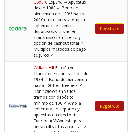
Codere
España ⇒ Apuestas
desde 1980 ✓ Bono de
bienvenida del 100% hasta
200€ en freebets ✓ Amplia
cobertura de eventos
Regístrate
deportivos y casino ★
Transmisión en directo y
opción de cashout total ✓
Múltiples métodos de pago
seguros ✓
William Hill
España ⇒
Tradición en apuestas desde
1934 ✓ Bono de bienvenida
hasta 200€ en freebets ✓
Bonificación en varios
tramos con depósito
mínimo de 10€ ✓ Amplia
Regístrate
cobertura de deportes y
apuestas en directo ★
Función #MiApuesta para
personalizar tus apuestas ✓