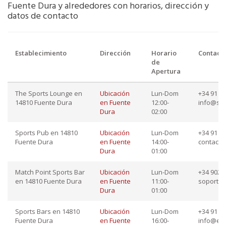
Fuente Dura y alrededores con horarios, dirección y
datos de contacto
Establecimiento
Dirección
Horario
Contact
de
Apertura
The Sports Lounge en
Ubicación
Lun-Dom
+34 91 87
14810 Fuente Dura
en Fuente
12:00-
info@sp
Dura
02:00
Sports Pub en 14810
Ubicación
Lun-Dom
+34 91 34
Fuente Dura
en Fuente
14:00-
contact
Dura
01:00
Match Point Sports Bar
Ubicación
Lun-Dom
+34 902 4
en 14810 Fuente Dura
en Fuente
11:00-
soporte
Dura
01:00
Sports Bars en 14810
Ubicación
Lun-Dom
+34 91 78
Fuente Dura
en Fuente
16:00-
info@ele