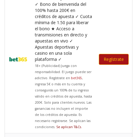
✓ Bono de bienvenida del
100% hasta 200€ en
créditos de apuesta ✓ Cuota
mínima de 1.50 para liberar
el bono ★ Acceso a
transmisiones en directo y
apuestas en vivo ✓
Apuestas deportivas y
casino en una sola
plataforma ✓
Regístrate
18+ (Publicidad) Juega con
responsabilidad. El juego puede ser
adictivo. Regístrate en
bet365
,
ingresa 5€ o más en tu cuenta y
conseguirás un 100% de tu ingreso
válido en créditos de apuesta, hasta
200€. Solo para clientes nuevos. Las
ganancias no incluyen el importe
de los créditos de apuesta. Es
necesario registrarse. Se aplican las
condiciones.
Se aplican T&Cs
.