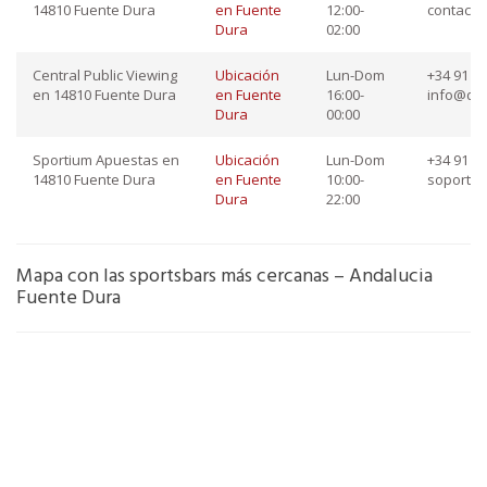
14810 Fuente Dura
en Fuente
12:00-
contact
Dura
02:00
Central Public Viewing
Ubicación
Lun-Dom
+34 91 76
en 14810 Fuente Dura
en Fuente
16:00-
info@dep
Dura
00:00
Sportium Apuestas en
Ubicación
Lun-Dom
+34 91 45
14810 Fuente Dura
en Fuente
10:00-
soporte
Dura
22:00
Mapa con las sportsbars más cercanas – Andalucia
Fuente Dura