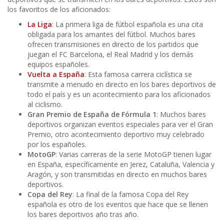
los favoritos de los aficionados:
La Liga
: La primera liga de fútbol española es una cita
obligada para los amantes del fútbol. Muchos bares
ofrecen transmisiones en directo de los partidos que
juegan el FC Barcelona, el Real Madrid y los demás
equipos españoles.
Vuelta a España
: Esta famosa carrera ciclística se
transmite a menudo en directo en los bares deportivos de
todo el país y es un acontecimiento para los aficionados
al ciclismo.
Gran Premio de España de Fórmula 1
: Muchos bares
deportivos organizan eventos especiales para ver el Gran
Premio, otro acontecimiento deportivo muy celebrado
por los españoles.
MotoGP
: Varias carreras de la serie MotoGP tienen lugar
en España, específicamente en Jerez, Cataluña, Valencia y
Aragón, y son transmitidas en directo en muchos bares
deportivos.
Copa del Rey
: La final de la famosa Copa del Rey
española es otro de los eventos que hace que se llenen
los bares deportivos año tras año.