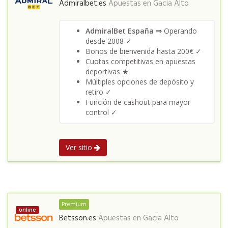
Admiralbet.es
Apuestas en
Gacia Alto
AdmiralBet España ⇒
Operando
desde 2008 ✓
Bonos de bienvenida hasta 200€ ✓
Cuotas competitivas en apuestas
deportivas ★
Múltiples opciones de depósito y
retiro ✓
Función de cashout para mayor
control ✓
Ver sitio
Premium
online
Betsson.es
Apuestas en
Gacia Alto