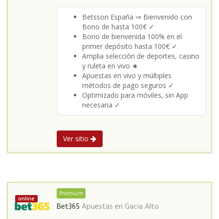
Betsson España ⇒ Bienvenido con
Bono de hasta 100€ ✓
Bono de bienvenida 100% en el
primer depósito hasta 100€ ✓
Amplia selección de deportes, casino
y ruleta en vivo ★
Apuestas en vivo y múltiples
métodos de pago seguros ✓
Optimizado para móviles, sin App
necesaria ✓
Ver sitio
Premium
online
Bet365
Apuestas en
Gacia Alto