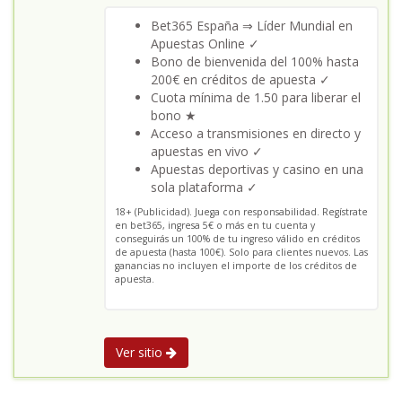
Bet365 España ⇒ Líder Mundial en
Apuestas Online ✓
Bono de bienvenida del 100% hasta
200€ en créditos de apuesta ✓
Cuota mínima de 1.50 para liberar el
bono ★
Acceso a transmisiones en directo y
apuestas en vivo ✓
Apuestas deportivas y casino en una
sola plataforma ✓
18+ (Publicidad). Juega con responsabilidad. Regístrate
en bet365, ingresa 5€ o más en tu cuenta y
conseguirás un 100% de tu ingreso válido en créditos
de apuesta (hasta 100€). Solo para clientes nuevos. Las
ganancias no incluyen el importe de los créditos de
apuesta.
Ver sitio