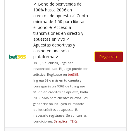
✓ Bono de bienvenida del
100% hasta 200€ en
créditos de apuesta ✓ Cuota
mínima de 1.50 para liberar
el bono ★ Acceso a
transmisiones en directo y
apuestas en vivo ✓
Apuestas deportivas y
casino en una sola
plataforma ✓
Regístrate
18+ (Publicidad) Juega con
responsabilidad. El juego puede ser
adictivo. Regístrate en
bet365
,
ingresa 5€ o más en tu cuenta y
conseguirás un 100% de tu ingreso
válido en créditos de apuesta, hasta
200€. Solo para clientes nuevos. Las
ganancias no incluyen el importe
de los créditos de apuesta. Es
necesario registrarse. Se aplican las
condiciones.
Se aplican T&Cs
.