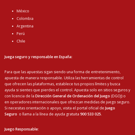
México
Colombia
Argentina
Perú
Chile
Juega seguro y responsable en España:
Para que las apuestas sigan siendo una forma de entretenimiento,
apuesta de manera responsable. Utiliza las herramientas de control
que ofrecen las plataformas, establece tus propios límites y busca
ayuda si sientes que pierdes el control. Apuesta solo en sitios seguros y
con licencia de la
Dirección General de Ordenación del Juego
(DGOJ) o
en operadores internacionales que ofrezcan medidas de juego seguro.
Si necesitas orientación o apoyo, visita el portal oficial de
Juego
Seguro
o llama a la línea de ayuda gratuita
900 533 025
.
Juego Responsable
: