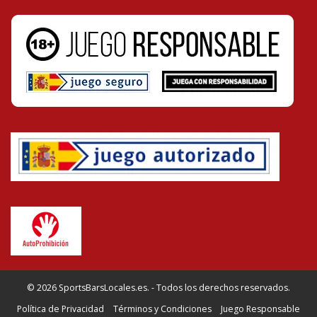
© 2026 SportsBarsLocales.es. - Todos los derechos reservados.
Política de Privacidad
Términos y Condiciones
Juego Responsable