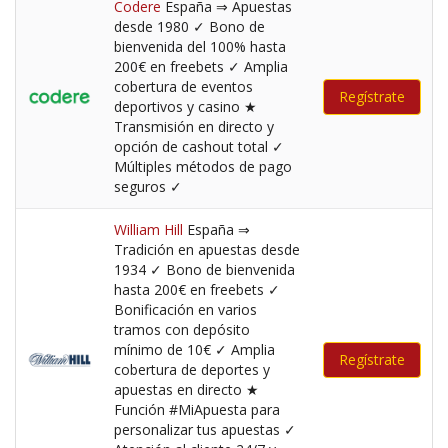
Codere
España ⇒ Apuestas
desde 1980 ✓ Bono de
bienvenida del 100% hasta
200€ en freebets ✓ Amplia
cobertura de eventos
Regístrate
deportivos y casino ★
Transmisión en directo y
opción de cashout total ✓
Múltiples métodos de pago
seguros ✓
William Hill
España ⇒
Tradición en apuestas desde
1934 ✓ Bono de bienvenida
hasta 200€ en freebets ✓
Bonificación en varios
tramos con depósito
mínimo de 10€ ✓ Amplia
Regístrate
cobertura de deportes y
apuestas en directo ★
Función #MiApuesta para
personalizar tus apuestas ✓