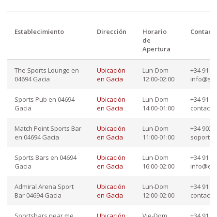
Establecimiento
Dirección
Horario
Contact
de
Apertura
The Sports Lounge en
Ubicación
Lun-Dom
+34 91 87
04694 Gacia
en Gacia
12:00-02:00
info@sp
Sports Pub en 04694
Ubicación
Lun-Dom
+34 91 34
Gacia
en Gacia
14:00-01:00
contact
Match Point Sports Bar
Ubicación
Lun-Dom
+34 902 4
en 04694 Gacia
en Gacia
11:00-01:00
soporte
Sports Bars en 04694
Ubicación
Lun-Dom
+34 91 78
Gacia
en Gacia
16:00-02:00
info@ele
Admiral Arena Sport
Ubicación
Lun-Dom
+34 91 12
Bar 04694 Gacia
en Gacia
12:00-02:00
contacto
Sportsbars near me
Ubicación
Vie-Dom
+34 91 87