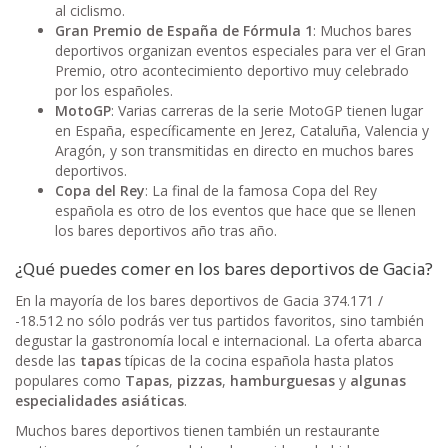
al ciclismo.
Gran Premio de España de Fórmula 1
: Muchos bares
deportivos organizan eventos especiales para ver el Gran
Premio, otro acontecimiento deportivo muy celebrado
por los españoles.
MotoGP
: Varias carreras de la serie MotoGP tienen lugar
en España, específicamente en Jerez, Cataluña, Valencia y
Aragón, y son transmitidas en directo en muchos bares
deportivos.
Copa del Rey
: La final de la famosa Copa del Rey
española es otro de los eventos que hace que se llenen
los bares deportivos año tras año.
¿Qué puedes comer en los bares deportivos de Gacia?
En la mayoría de los bares deportivos de Gacia 374.171 /
-18.512 no sólo podrás ver tus partidos favoritos, sino también
degustar la gastronomía local e internacional. La oferta abarca
desde las
tapas
típicas de la cocina española hasta platos
populares como
Tapas
,
pizzas
,
hamburguesas
y
algunas
especialidades asiáticas
.
Muchos bares deportivos tienen también un restaurante