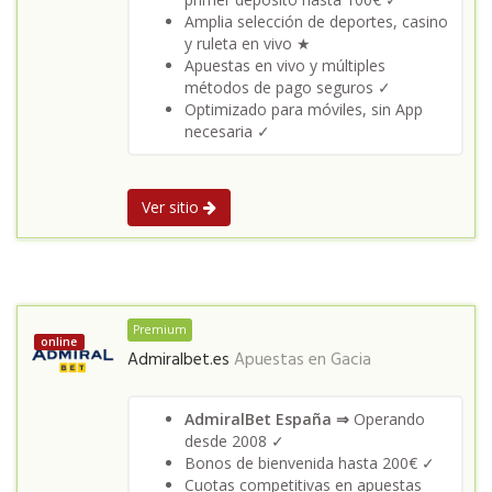
Amplia selección de deportes, casino
y ruleta en vivo ★
Apuestas en vivo y múltiples
métodos de pago seguros ✓
Optimizado para móviles, sin App
necesaria ✓
Ver sitio
Premium
online
Admiralbet.es
Apuestas en
Gacia
AdmiralBet España ⇒
Operando
desde 2008 ✓
Bonos de bienvenida hasta 200€ ✓
Cuotas competitivas en apuestas