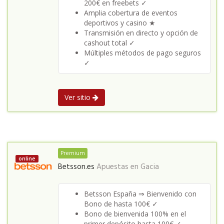
200€ en freebets ✓
Amplia cobertura de eventos
deportivos y casino ★
Transmisión en directo y opción de
cashout total ✓
Múltiples métodos de pago seguros
✓
Ver sitio
Premium
online
Betsson.es
Apuestas en
Gacia
Betsson España ⇒ Bienvenido con
Bono de hasta 100€ ✓
Bono de bienvenida 100% en el
primer depósito hasta 100€ ✓