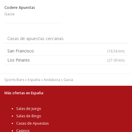
Codere Apuestas
Gacia
Casas de apuestas cercanas:
San Francisco
(18.58 km)
Los Pinares
(27.09 km)
Sports Bars
»
España
»
Andalucia
»
Gacia
Más ofertas en España:
Salas de Juego
Salas de Bingo
Casas de Apuestas
Casinos