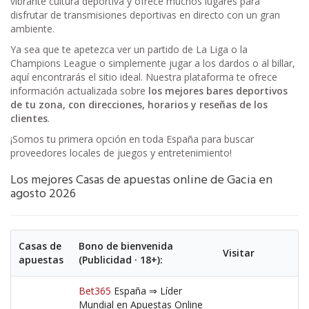
vibrante cultura deportiva y ofrece muchos lugares para
disfrutar de transmisiones deportivas en directo con un gran
ambiente.
Ya sea que te apetezca ver un partido de La Liga o la
Champions League o simplemente jugar a los dardos o al billar,
aquí encontrarás el sitio ideal. Nuestra plataforma te ofrece
información actualizada sobre
los mejores bares deportivos
de tu zona, con direcciones, horarios y reseñas de los
clientes
.
¡Somos tu primera opción en toda España para buscar
proveedores locales de juegos y entretenimiento!
Los mejores Casas de apuestas online de Gacia en
agosto 2026
Casas de
Bono de bienvenida
Visitar
apuestas
(Publicidad · 18+):
Bet365
España ⇒ Líder
Mundial en Apuestas Online