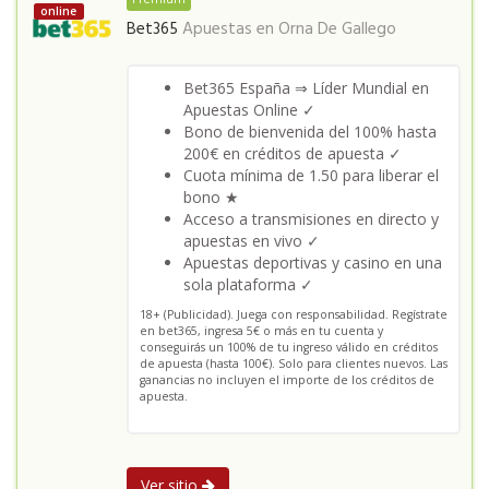
online
Bet365
Apuestas en
Orna De Gallego
Bet365 España ⇒ Líder Mundial en
Apuestas Online ✓
Bono de bienvenida del 100% hasta
200€ en créditos de apuesta ✓
Cuota mínima de 1.50 para liberar el
bono ★
Acceso a transmisiones en directo y
apuestas en vivo ✓
Apuestas deportivas y casino en una
sola plataforma ✓
18+ (Publicidad). Juega con responsabilidad. Regístrate
en bet365, ingresa 5€ o más en tu cuenta y
conseguirás un 100% de tu ingreso válido en créditos
de apuesta (hasta 100€). Solo para clientes nuevos. Las
ganancias no incluyen el importe de los créditos de
apuesta.
Ver sitio