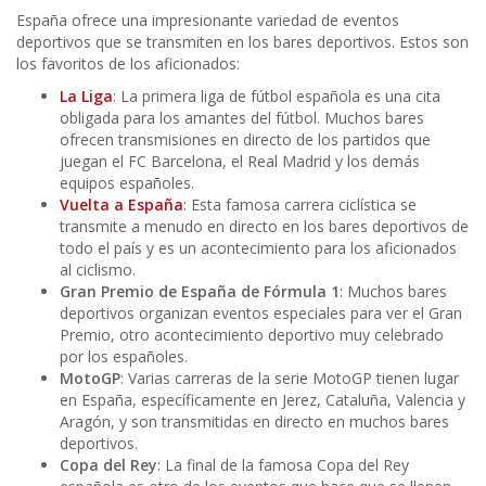
España ofrece una impresionante variedad de eventos
deportivos que se transmiten en los bares deportivos. Estos son
los favoritos de los aficionados:
La Liga
: La primera liga de fútbol española es una cita
obligada para los amantes del fútbol. Muchos bares
ofrecen transmisiones en directo de los partidos que
juegan el FC Barcelona, el Real Madrid y los demás
equipos españoles.
Vuelta a España
: Esta famosa carrera ciclística se
transmite a menudo en directo en los bares deportivos de
todo el país y es un acontecimiento para los aficionados
al ciclismo.
Gran Premio de España de Fórmula 1
: Muchos bares
deportivos organizan eventos especiales para ver el Gran
Premio, otro acontecimiento deportivo muy celebrado
por los españoles.
MotoGP
: Varias carreras de la serie MotoGP tienen lugar
en España, específicamente en Jerez, Cataluña, Valencia y
Aragón, y son transmitidas en directo en muchos bares
deportivos.
Copa del Rey
: La final de la famosa Copa del Rey