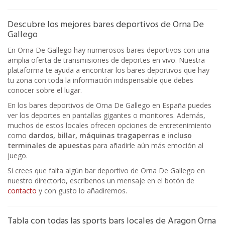
Descubre los mejores bares deportivos de Orna De
Gallego
En Orna De Gallego hay numerosos bares deportivos con una
amplia oferta de transmisiones de deportes en vivo. Nuestra
plataforma te ayuda a encontrar los bares deportivos que hay
tu zona con toda la información indispensable que debes
conocer sobre el lugar.
En los bares deportivos de Orna De Gallego en España puedes
ver los deportes en pantallas gigantes o monitores. Además,
muchos de estos locales ofrecen opciones de entretenimiento
como
dardos, billar, máquinas tragaperras e incluso
terminales de apuestas
para añadirle aún más emoción al
juego.
Si crees que falta algún bar deportivo de Orna De Gallego en
nuestro directorio, escríbenos un mensaje en el botón de
contacto
y con gusto lo añadiremos.
Tabla con todas las sports bars locales de Aragon Orna