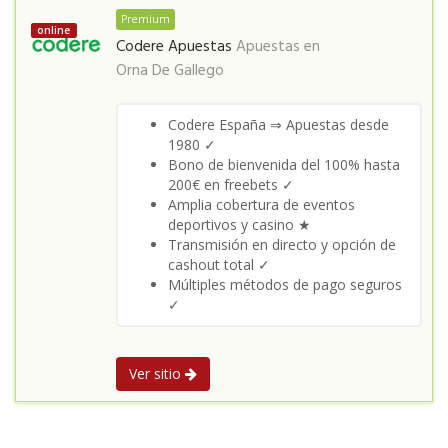
Premium
online
Codere Apuestas
Apuestas en
Orna De Gallego
Codere España ⇒ Apuestas desde
1980 ✓
Bono de bienvenida del 100% hasta
200€ en freebets ✓
Amplia cobertura de eventos
deportivos y casino ★
Transmisión en directo y opción de
cashout total ✓
Múltiples métodos de pago seguros
✓
Ver sitio