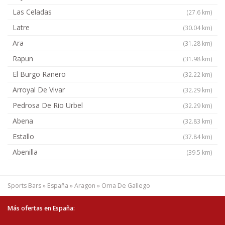
Las Celadas
(27.6 km)
Latre
(30.04 km)
Ara
(31.28 km)
Rapun
(31.98 km)
El Burgo Ranero
(32.22 km)
Arroyal De Vivar
(32.29 km)
Pedrosa De Rio Urbel
(32.29 km)
Abena
(32.83 km)
Estallo
(37.84 km)
Abenilla
(39.5 km)
Sports Bars
»
España
»
Aragon
»
Orna De Gallego
Más ofertas en España: