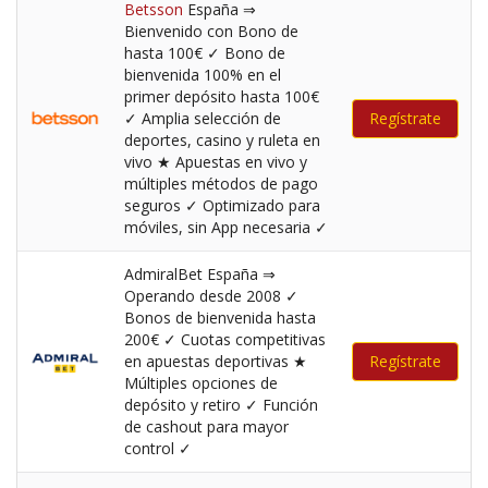
Betsson
España ⇒
Bienvenido con Bono de
hasta 100€ ✓ Bono de
bienvenida 100% en el
primer depósito hasta 100€
✓ Amplia selección de
Regístrate
deportes, casino y ruleta en
vivo ★ Apuestas en vivo y
múltiples métodos de pago
seguros ✓ Optimizado para
móviles, sin App necesaria ✓
AdmiralBet España ⇒
Operando desde 2008 ✓
Bonos de bienvenida hasta
200€ ✓ Cuotas competitivas
en apuestas deportivas ★
Regístrate
Múltiples opciones de
depósito y retiro ✓ Función
de cashout para mayor
control ✓