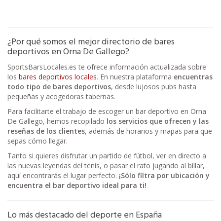
¿Por qué somos el mejor directorio de bares
deportivos en Orna De Gallego?
SportsBarsLocales.es te ofrece información actualizada sobre
los
bares deportivos locales
. En nuestra plataforma
encuentras
todo tipo de bares deportivos
, desde lujosos pubs hasta
pequeñas y acogedoras tabernas.
Para facilitarte el trabajo de escoger un bar deportivo en Orna
De Gallego, hemos recopilado
los servicios que ofrecen y las
reseñas de los clientes
, además de horarios y mapas para que
sepas cómo llegar.
Tanto si quieres disfrutar un partido de fútbol, ver en directo a
las nuevas leyendas del tenis, o pasar el rato jugando al billar,
aquí encontrarás el lugar perfecto.
¡Sólo filtra por ubicación y
encuentra el bar deportivo ideal para ti!
Lo más destacado del deporte en España