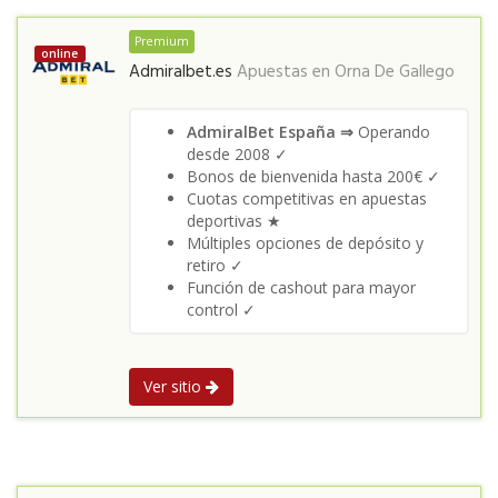
Premium
online
Admiralbet.es
Apuestas en
Orna De Gallego
AdmiralBet España ⇒
Operando
desde 2008 ✓
Bonos de bienvenida hasta 200€ ✓
Cuotas competitivas en apuestas
deportivas ★
Múltiples opciones de depósito y
retiro ✓
Función de cashout para mayor
control ✓
Ver sitio