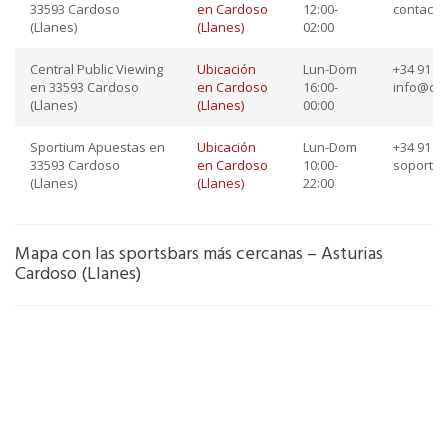
33593 Cardoso
en Cardoso
12:00-
contact
(Llanes)
(Llanes)
02:00
Central Public Viewing
Ubicación
Lun-Dom
+34 91 76
en 33593 Cardoso
en Cardoso
16:00-
info@dep
(Llanes)
(Llanes)
00:00
Sportium Apuestas en
Ubicación
Lun-Dom
+34 91 45
33593 Cardoso
en Cardoso
10:00-
soporte
(Llanes)
(Llanes)
22:00
Mapa con las sportsbars más cercanas – Asturias
Cardoso (Llanes)