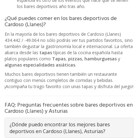
española es otro de los eventos que hace que se llenen
los bares deportivos año tras año.
¿Qué puedes comer en los bares deportivos de
Cardoso (Llanes)?
En la mayoría de los bares deportivos de Cardoso (Llanes)
434.442 / -49.064 no sólo podrás ver tus partidos favoritos, sino
también degustar la gastronomía local e internacional. La oferta
abarca desde las
tapas
típicas de la cocina española hasta
platos populares como
Tapas
,
pizzas
,
hamburguesas
y
algunas especialidades asiáticas
.
Muchos bares deportivos tienen también un restaurante
contiguo con menús completos de comidas y bebidas.
¡Acompaña tu trago favorito con unas tapas y disfruta del juego!
FAQ: Preguntas frecuentes sobre bares deportivos en
Cardoso (Llanes) y Asturias
¿Dónde puedo encontrar los mejores bares
deportivos en Cardoso (Llanes), Asturias?