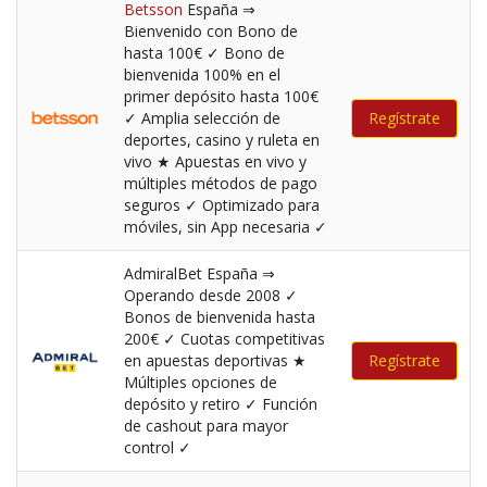
Betsson
España ⇒
Bienvenido con Bono de
hasta 100€ ✓ Bono de
bienvenida 100% en el
primer depósito hasta 100€
✓ Amplia selección de
Regístrate
deportes, casino y ruleta en
vivo ★ Apuestas en vivo y
múltiples métodos de pago
seguros ✓ Optimizado para
móviles, sin App necesaria ✓
AdmiralBet España ⇒
Operando desde 2008 ✓
Bonos de bienvenida hasta
200€ ✓ Cuotas competitivas
en apuestas deportivas ★
Regístrate
Múltiples opciones de
depósito y retiro ✓ Función
de cashout para mayor
control ✓