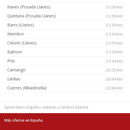
Naves (Posada Llanes)
(12.58 km)
Quintana (Posada Llanes)
(12.58 km)
Barro (Llanes)
(12.59 km)
Niembro
(12.59 km)
Celorio (Llanes)
(12.59 km)
Balmori
(12.59 km)
Pria
(12.64 km)
Camango
(20.23 km)
Lledias
(20.84 km)
Cuerres (Ribadesella)
(22.84 km)
Sports Bars
»
España
»
Asturias
»
Cardoso (Llanes)
Más ofertas en España: