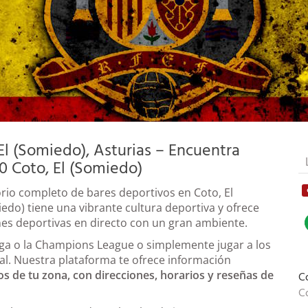
El (Somiedo), Asturias – Encuentra
0 Coto, El (Somiedo)
torio completo de bares deportivos en Coto, El
iedo) tiene una vibrante cultura deportiva y ofrece
es deportivas en directo con un gran ambiente.
Liga o la Champions League o simplemente jugar a los
deal. Nuestra plataforma te ofrece información
s de tu zona, con direcciones, horarios y reseñas de
C
C