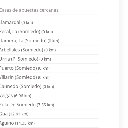
Casas de apuestas cercanas:
Llamardal
(0 km)
Peral, La (Somiedo)
(0 km)
Llamera, La (Somiedo)
(0 km)
Arbellales (Somiedo)
(0 km)
Urria (P. Somiedo)
(0 km)
Puerto (Somiedo)
(0 km)
Villarin (Somiedo)
(0 km)
Caunedo (Somiedo)
(0 km)
Veigas
(6.96 km)
Pola De Somiedo
(7.55 km)
Gua
(12.41 km)
Aguino
(14.35 km)