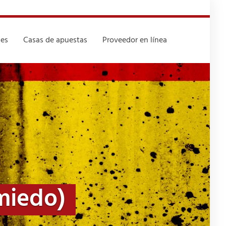
nes
Casas de apuestas
Proveedor en línea
miedo)