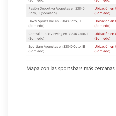
(Somiedo)
(Somiedo)
Pasión Deportiva Apuestas en 33840
Ubicación en C
Coto, El (Somiedo)
(Somiedo)
DAZN Sports Bar en 33840 Coto, El
Ubicación en C
(Somiedo)
(Somiedo)
Central Public Viewing en 33840 Coto, El
Ubicación en C
(Somiedo)
(Somiedo)
Sportium Apuestas en 33840 Coto, El
Ubicación en C
(Somiedo)
(Somiedo)
Mapa con las sportsbars más cercanas 