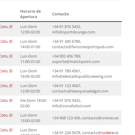
Horario de
Contacto
Apertura
oto, El
Lun-Dom
+34 91 876 5432,
12:00-02:00
info@sportslounge.com
oto, El
Lun-Dom
+34 91 345 6789,
14:00-01:00
contacto@fanzonesportspub.com
oto, El
Lun-Dom
+34 902 456 789,
11:00-01:00
soporte@matchpoint.com
oto, El
Lun-Dom
+34 91 789 4561,
16:00-02:00
info@elestadiopublicviewing.com
oto, El
Lun-Dom
+34 91 123 4567,
12:00-02:00
contacto@laesquinadelgol.com
oto, El
Vie-Dom 18:00-
+34 91 876 5432,
02:00
info@zonafutbol.com
oto, El
Lun-Dom
+34 968 123 456, contacto@orenes.es
13:00-02:00
oto, El
Lun-Dom
+34 91 234 5678, contacto@
codere
.es