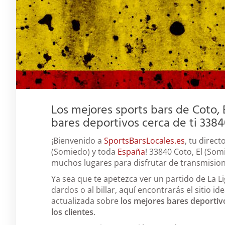
Los mejores sports bars de Coto, 
bares deportivos cerca de ti 3384
¡Bienvenido a
SportsBarsLocales.es
, tu direc
(Somiedo) y toda
España
! 33840 Coto, El (Som
muchos lugares para disfrutar de transmision
Ya sea que te apetezca ver un partido de La 
dardos o al billar, aquí encontrarás el sitio i
actualizada sobre
los mejores bares deportivo
los clientes
.