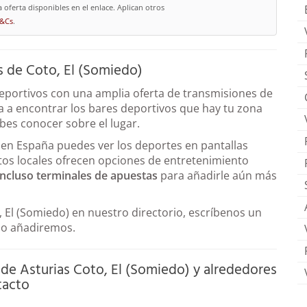
a oferta disponibles en el enlace. Aplican otros
T&Cs
.
s de Coto, El (Somiedo)
eportivos con una amplia oferta de transmisiones de
a a encontrar los bares deportivos que hay tu zona
bes conocer sobre el lugar.
) en España puedes ver los deportes en pantallas
os locales ofrecen opciones de entretenimiento
incluso terminales de apuestas
para añadirle aún más
, El (Somiedo) en nuestro directorio, escríbenos un
lo añadiremos.
s de Asturias Coto, El (Somiedo) y alrededores
tacto