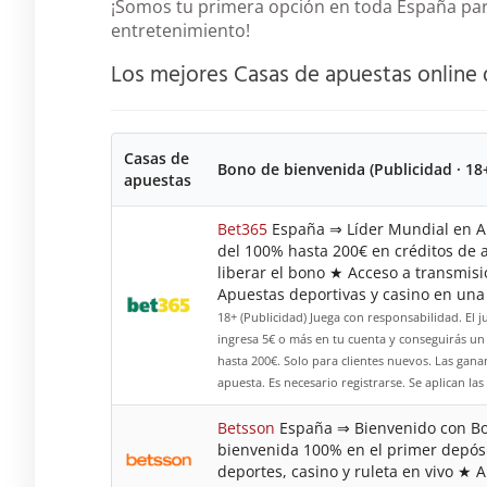
¡Somos tu primera opción en toda España par
entretenimiento!
Los mejores Casas de apuestas online 
Casas de
Bono de bienvenida (Publicidad · 18+
apuestas
Bet365
España ⇒ Líder Mundial en A
del 100% hasta 200€ en créditos de
liberar el bono ★ Acceso a transmisi
Apuestas deportivas y casino en una
18+ (Publicidad) Juega con responsabilidad. El 
ingresa 5€ o más en tu cuenta y conseguirás un
hasta 200€. Solo para clientes nuevos. Las gana
apuesta. Es necesario registrarse. Se aplican la
Betsson
España ⇒ Bienvenido con Bo
bienvenida 100% en el primer depósi
deportes, casino y ruleta en vivo ★ 