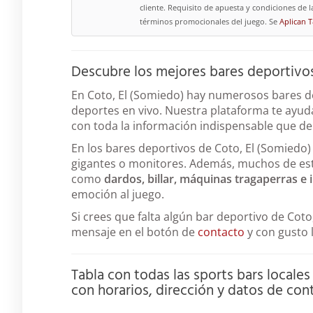
cliente. Requisito de apuesta y condiciones de l
términos promocionales del juego. Se
Aplican 
Descubre los mejores bares deportivo
En Coto, El (Somiedo) hay numerosos bares d
deportes en vivo. Nuestra plataforma te ayud
con toda la información indispensable que de
En los bares deportivos de Coto, El (Somiedo
gigantes o monitores. Además, muchos de est
como
dardos, billar, máquinas tragaperras e 
emoción al juego.
Si crees que falta algún bar deportivo de Coto
mensaje en el botón de
contacto
y con gusto 
Tabla con todas las sports bars locale
con horarios, dirección y datos de con