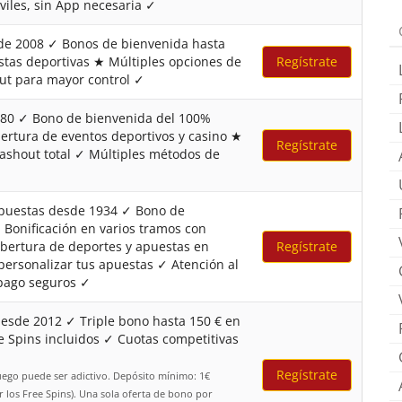
iles, sin App necesaria ✓
e 2008 ✓ Bonos de bienvenida hasta
tas deportivas ★ Múltiples opciones de
Regístrate
out para mayor control ✓
80 ✓ Bono de bienvenida del 100%
ertura de eventos deportivos y casino ★
Regístrate
cashout total ✓ Múltiples métodos de
puestas desde 1934 ✓ Bono de
 Bonificación en varios tramos con
bertura de deportes y apuestas en
Regístrate
ersonalizar tus apuestas ✓ Atención al
 pago seguros ✓
sde 2012 ✓ Triple bono hasta 150 € en
e Spins incluidos ✓ Cuotas competitivas
Regístrate
juego puede ser adictivo. Depósito mínimo: 1€
 los Free Spins). Una sola oferta de bono por