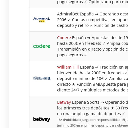
pago seguros ✓ Optimizado para móv
AdmiralBet España ⇒ Operando desd
200€ ✓ Cuotas competitivas en apues
depósito y retiro ✓ Función de cash
Codere
España ⇒ Apuestas desde 19
hasta 200€ en freebets ✓ Amplia cob
Transmisión en directo y opción de 
pago seguros ✓
William Hill
España ⇒ Tradición en a
bienvenida hasta 200€ en freebets ✓
depósito mínimo de 10€ ✓ Amplia co
directo ★ Función #MiApuesta para p
cliente 24/7 y múltiples métodos de
Betway
España Sports ⇒ Operando de
los primeros tres depósitos ★ 50 Fre
en una amplia gama de deportes ✓
18+ (Publicidad) Juega con responsabilidad, El 
(mínimo 20€ en el primer depósito para obtener