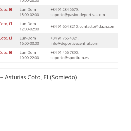
10:00-23:00
oto, El
Lun-Dom
+34 91 234 5679,
15:00-02:00
soporte@pasiondeportiva.com
oto, El
Lun-Dom
+34 91 654 3210, contacto@dazn.com
12:00-02:00
oto, El
Lun-Dom
+34 91 765 4321,
16:00-00:00
info@deportivacentral.com
oto, El
Lun-Dom
+34 91 456 7890,
10:00-22:00
soporte@sportium.es
– Asturias Coto, El (Somiedo)