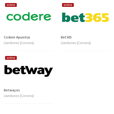
online
online
Codere Apuestas
Bet365
Llandones (Corvera)
Llandones (Corvera)
online
Betway.es
Llandones (Corvera)