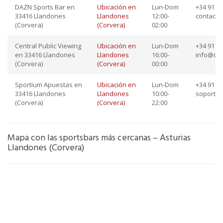
DAZN Sports Bar en
Ubicación en
Lun-Dom
+34 91 65
33416 Llandones
Llandones
12:00-
contact
(Corvera)
(Corvera)
02:00
Central Public Viewing
Ubicación en
Lun-Dom
+34 91 76
en 33416 Llandones
Llandones
16:00-
info@dep
(Corvera)
(Corvera)
00:00
Sportium Apuestas en
Ubicación en
Lun-Dom
+34 91 45
33416 Llandones
Llandones
10:00-
soporte
(Corvera)
(Corvera)
22:00
Mapa con las sportsbars más cercanas – Asturias
Llandones (Corvera)