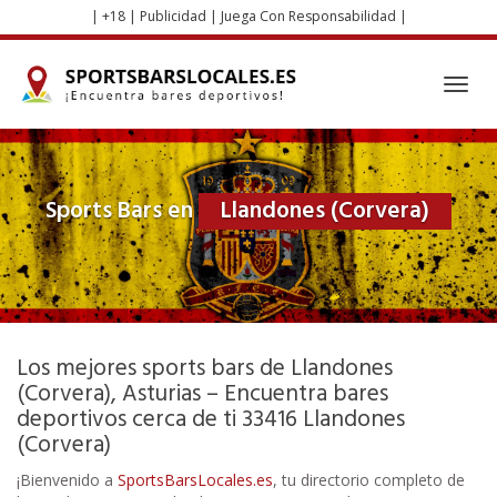
Skip
| +18 | Publicidad | Juega Con Responsabilidad |
to
main
content
Toggl
navig
Sports Bars en
Llandones (Corvera)
Los mejores sports bars de Llandones
(Corvera), Asturias – Encuentra bares
deportivos cerca de ti 33416 Llandones
(Corvera)
¡Bienvenido a
SportsBarsLocales.es
, tu directorio completo de