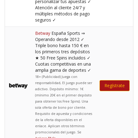
personalizar tus apuestas ✓
Atención al cliente 24/7 y
múltiples métodos de pago
seguros ✓
Betway
España Sports ⇒
Operando desde 2012 ✓
Triple bono hasta 150 € en
los primeros tres depósitos
★ 50 Free Spins incluidos ✓
Cuotas competitivas en una
amplia gama de deportes ✓
18+ (Publicidad) Juega con
responsabilidad, El juego puede ser
Regístrate
adictivo. Depósito mínimo: 1€
(mínimo 20€ en el primer depósito
para obtener los Free Spins). Una
sola oferta de bono por cliente.
Requisito de apuesta y condiciones
de la oferta disponibles en el
enlace. Aplican otros términos
promocionales del juego. Se