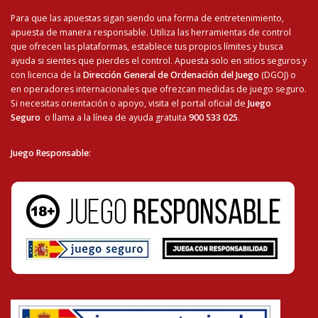
Para que las apuestas sigan siendo una forma de entretenimiento,
apuesta de manera responsable. Utiliza las herramientas de control
que ofrecen las plataformas, establece tus propios límites y busca
ayuda si sientes que pierdes el control. Apuesta solo en sitios seguros y
con licencia de la
Dirección General de Ordenación del Juego
(DGOJ) o
en operadores internacionales que ofrezcan medidas de juego seguro.
Si necesitas orientación o apoyo, visita el portal oficial de
Juego
Seguro
o llama a la línea de ayuda gratuita
900 533 025
.
Juego Responsable
: