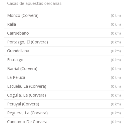
Casas de apuestas cercanas:
Monco (Corvera)
(0 km)
Ralla
(0 km)
Carruebano
(0 km)
Portazgo, El (Corvera)
(0 km)
Grandellana
(0 km)
Entrialgo
(0 km)
Barrial (Corvera)
(0 km)
La Peluca
(0 km)
Escuela, La (Corvera)
(0 km)
Cogulla, La (Corvera)
(0 km)
Peruyal (Corvera)
(0 km)
Reguera, La (Corvera)
(0 km)
Candamo De Corvera
(0 km)