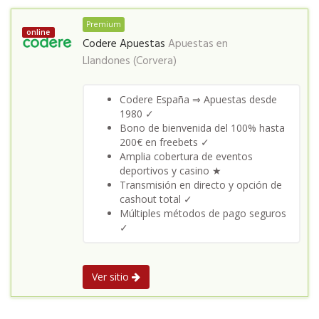
Premium
online
Codere Apuestas
Apuestas en
Llandones (Corvera)
Codere España ⇒ Apuestas desde
1980 ✓
Bono de bienvenida del 100% hasta
200€ en freebets ✓
Amplia cobertura de eventos
deportivos y casino ★
Transmisión en directo y opción de
cashout total ✓
Múltiples métodos de pago seguros
✓
Ver sitio