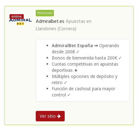
Premium
online
Admiralbet.es
Apuestas en
Llandones (Corvera)
AdmiralBet España ⇒
Operando
desde 2008 ✓
Bonos de bienvenida hasta 200€ ✓
Cuotas competitivas en apuestas
deportivas ★
Múltiples opciones de depósito y
retiro ✓
Función de cashout para mayor
control ✓
Ver sitio