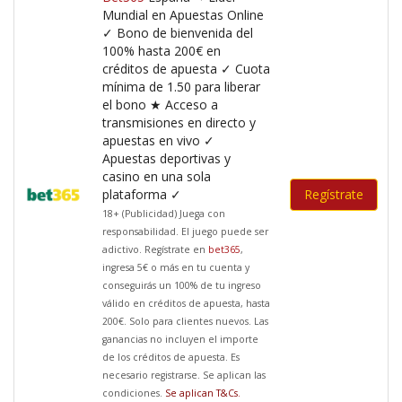
Mundial en Apuestas Online
✓ Bono de bienvenida del
100% hasta 200€ en
créditos de apuesta ✓ Cuota
mínima de 1.50 para liberar
el bono ★ Acceso a
transmisiones en directo y
apuestas en vivo ✓
Apuestas deportivas y
casino en una sola
plataforma ✓
Regístrate
18+ (Publicidad) Juega con
responsabilidad. El juego puede ser
adictivo. Regístrate en
bet365
,
ingresa 5€ o más en tu cuenta y
conseguirás un 100% de tu ingreso
válido en créditos de apuesta, hasta
200€. Solo para clientes nuevos. Las
ganancias no incluyen el importe
de los créditos de apuesta. Es
necesario registrarse. Se aplican las
condiciones.
Se aplican T&Cs
.