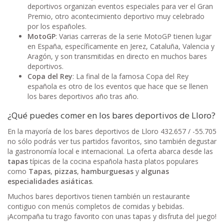
deportivos organizan eventos especiales para ver el Gran
Premio, otro acontecimiento deportivo muy celebrado
por los españoles.
MotoGP
: Varias carreras de la serie MotoGP tienen lugar
en España, específicamente en Jerez, Cataluña, Valencia y
Aragón, y son transmitidas en directo en muchos bares
deportivos.
Copa del Rey
: La final de la famosa Copa del Rey
española es otro de los eventos que hace que se llenen
los bares deportivos año tras año.
¿Qué puedes comer en los bares deportivos de Lloro?
En la mayoría de los bares deportivos de Lloro 432.657 / -55.705
no sólo podrás ver tus partidos favoritos, sino también degustar
la gastronomía local e internacional. La oferta abarca desde las
tapas
típicas de la cocina española hasta platos populares
como
Tapas
,
pizzas
,
hamburguesas
y
algunas
especialidades asiáticas
.
Muchos bares deportivos tienen también un restaurante
contiguo con menús completos de comidas y bebidas.
¡Acompaña tu trago favorito con unas tapas y disfruta del juego!