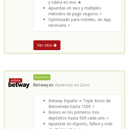
y ruleta en vivo ★
Apuestas en vivo y múltiples
métodos de pago seguros ✓
Optimizado para móviles, sin App
necesaria ✓
Ver sitio
Premium
online
Betway.es
Apuestas en
Lloro
Betway España ⇒ Triple Bono de
Bienvenida hasta 150€ ✓
Bonos en los primeros tres
depósitos hasta 50€ cada uno ✓
Apuestas en eSports, fútbol y más