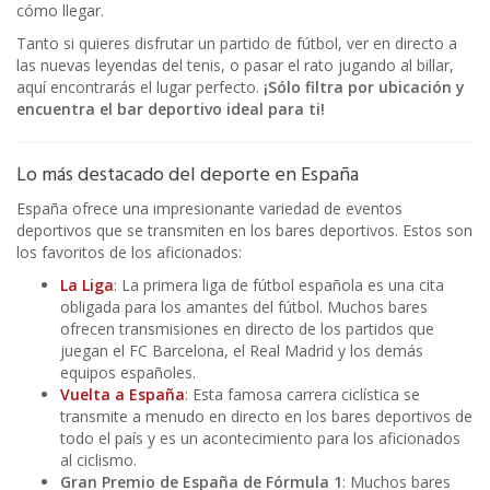
cómo llegar.
Tanto si quieres disfrutar un partido de fútbol, ver en directo a
las nuevas leyendas del tenis, o pasar el rato jugando al billar,
aquí encontrarás el lugar perfecto.
¡Sólo filtra por ubicación y
encuentra el bar deportivo ideal para ti!
Lo más destacado del deporte en España
España ofrece una impresionante variedad de eventos
deportivos que se transmiten en los bares deportivos. Estos son
los favoritos de los aficionados:
La Liga
: La primera liga de fútbol española es una cita
obligada para los amantes del fútbol. Muchos bares
ofrecen transmisiones en directo de los partidos que
juegan el FC Barcelona, el Real Madrid y los demás
equipos españoles.
Vuelta a España
: Esta famosa carrera ciclística se
transmite a menudo en directo en los bares deportivos de
todo el país y es un acontecimiento para los aficionados
al ciclismo.
Gran Premio de España de Fórmula 1
: Muchos bares