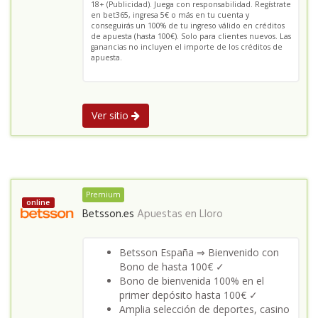
18+ (Publicidad). Juega con responsabilidad. Regístrate
en bet365, ingresa 5€ o más en tu cuenta y
conseguirás un 100% de tu ingreso válido en créditos
de apuesta (hasta 100€). Solo para clientes nuevos. Las
ganancias no incluyen el importe de los créditos de
apuesta.
Ver sitio
Premium
online
Betsson.es
Apuestas en
Lloro
Betsson España ⇒ Bienvenido con
Bono de hasta 100€ ✓
Bono de bienvenida 100% en el
primer depósito hasta 100€ ✓
Amplia selección de deportes, casino