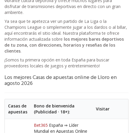
vibrante cultura deportiva y ofrece muchos lugares para
disfrutar de transmisiones deportivas en directo con un gran
ambiente.
Ya sea que te apetezca ver un partido de La Liga o la
Champions League o simplemente jugar a los dardos o al billar,
aquí encontrarás el sitio ideal. Nuestra plataforma te ofrece
información actualizada sobre
los mejores bares deportivos
de tu zona, con direcciones, horarios y reseñas de los
clientes
.
¡Somos tu primera opción en toda España para buscar
proveedores locales de juegos y entretenimiento!
Los mejores Casas de apuestas online de Lloro en
agosto 2026
Casas de
Bono de bienvenida
Visitar
apuestas
(Publicidad · 18+):
Bet365
España ⇒ Líder
Mundial en Apuestas Online