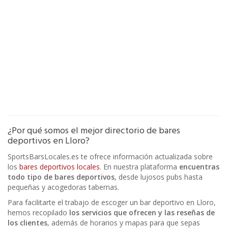
¿Por qué somos el mejor directorio de bares
deportivos en Lloro?
SportsBarsLocales.es te ofrece información actualizada sobre
los
bares deportivos locales
. En nuestra plataforma
encuentras
todo tipo de bares deportivos
, desde lujosos pubs hasta
pequeñas y acogedoras tabernas.
Para facilitarte el trabajo de escoger un bar deportivo en Lloro,
hemos recopilado
los servicios que ofrecen y las reseñas de
los clientes
, además de horarios y mapas para que sepas