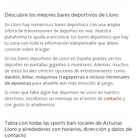
Descubre los mejores bares deportivos de Lloro
En Lloro hay numerosos bares deportivos con una amplia
oferta de transmisiones de deportes en vivo. Nuestra
plataforma te ayuda a encontrar los bares deportivos que hay
tu zona con toda la información indispensable que debes
conocer sobre el lugar.
En los bares deportivos de Lloro en España puedes ver los
deportes en pantallas gigantes o monitores. Además, muchos
de estos locales ofrecen opciones de entretenimiento como
dardos, billar, máquinas tragaperras e incluso terminales
de apuestas
para añadirle aún más emoción al juego.
Si crees que falta algún bar deportivo de Lloro en nuestro
directorio, escríbenos un mensaje en el botón de
contacto
y
con gusto lo añadiremos.
Tabla con todas las sports bars locales de Asturias
Lloro y alrededores con horarios, dirección y datos de
contacto