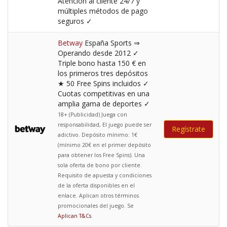
Atención al cliente 24/7 y
múltiples métodos de pago
seguros ✓
Betway
España Sports ⇒
Operando desde 2012 ✓
Triple bono hasta 150 € en
los primeros tres depósitos
★ 50 Free Spins incluidos ✓
Cuotas competitivas en una
amplia gama de deportes ✓
18+ (Publicidad) Juega con
responsabilidad, El juego puede ser
Regístrate
adictivo. Depósito mínimo: 1€
(mínimo 20€ en el primer depósito
para obtener los Free Spins). Una
sola oferta de bono por cliente.
Requisito de apuesta y condiciones
de la oferta disponibles en el
enlace. Aplican otros términos
promocionales del juego. Se
Aplican T&Cs
.