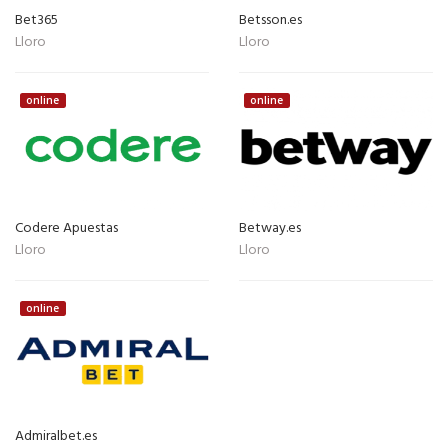
Bet365
Betsson.es
Lloro
Lloro
online
online
Codere Apuestas
Betway.es
Lloro
Lloro
online
Admiralbet.es