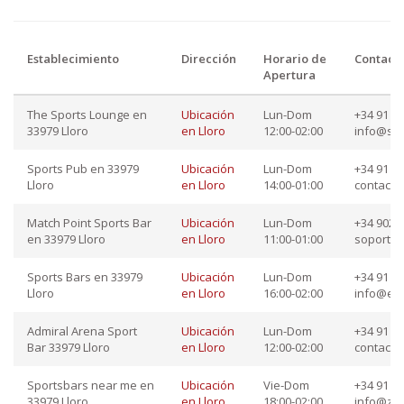
Establecimiento
Dirección
Horario de
Contact
Apertura
The Sports Lounge en
Ubicación
Lun-Dom
+34 91 87
33979 Lloro
en Lloro
12:00-02:00
info@sp
Sports Pub en 33979
Ubicación
Lun-Dom
+34 91 34
Lloro
en Lloro
14:00-01:00
contact
Match Point Sports Bar
Ubicación
Lun-Dom
+34 902 4
en 33979 Lloro
en Lloro
11:00-01:00
soporte
Sports Bars en 33979
Ubicación
Lun-Dom
+34 91 78
Lloro
en Lloro
16:00-02:00
info@ele
Admiral Arena Sport
Ubicación
Lun-Dom
+34 91 12
Bar 33979 Lloro
en Lloro
12:00-02:00
contacto
Sportsbars near me en
Ubicación
Vie-Dom
+34 91 87
33979 Lloro
en Lloro
18:00-02:00
info@zo