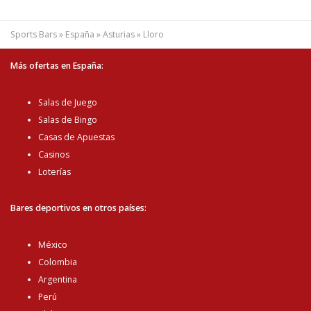
Sports Bars
»
España
»
Asturias
»
Lloro
Más ofertas en España:
Salas de Juego
Salas de Bingo
Casas de Apuestas
Casinos
Loterías
Bares deportivos en otros países:
México
Colombia
Argentina
Perú