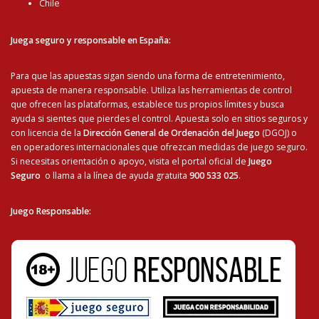
Chile
Juega seguro y responsable en España:
Para que las apuestas sigan siendo una forma de entretenimiento,
apuesta de manera responsable. Utiliza las herramientas de control
que ofrecen las plataformas, establece tus propios límites y busca
ayuda si sientes que pierdes el control. Apuesta solo en sitios seguros y
con licencia de la
Dirección General de Ordenación del Juego
(DGOJ) o
en operadores internacionales que ofrezcan medidas de juego seguro.
Si necesitas orientación o apoyo, visita el portal oficial de
Juego
Seguro
o llama a la línea de ayuda gratuita
900 533 025
.
Juego Responsable
: