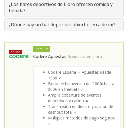
¿Los bares deportivos de Lloro ofrecen comida y
bebida?
¿Dónde hay un bar deportivo abierto cerca de mí?
Premium
online
Codere Apuestas
Apuestas en
Lloro
Codere España ⇒ Apuestas desde
1980 ✓
Bono de bienvenida del 100% hasta
200€ en freebets ✓
Amplia cobertura de eventos
deportivos y casino ★
Transmisión en directo y opción de
cashout total ✓
Múltiples métodos de pago seguros
✓