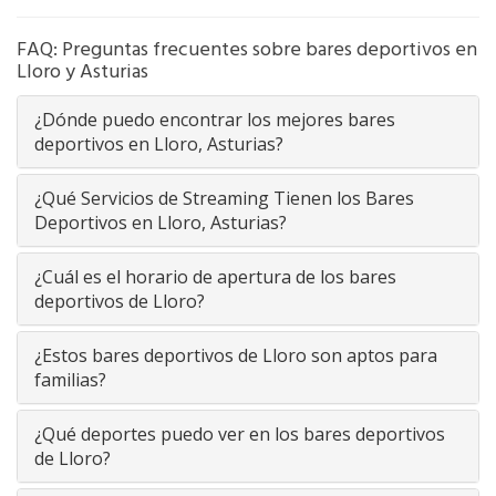
FAQ: Preguntas frecuentes sobre bares deportivos en
Lloro y Asturias
¿Dónde puedo encontrar los mejores bares
deportivos en Lloro, Asturias?
¿Qué Servicios de Streaming Tienen los Bares
Deportivos en Lloro, Asturias?
¿Cuál es el horario de apertura de los bares
deportivos de Lloro?
¿Estos bares deportivos de Lloro son aptos para
familias?
¿Qué deportes puedo ver en los bares deportivos
de Lloro?