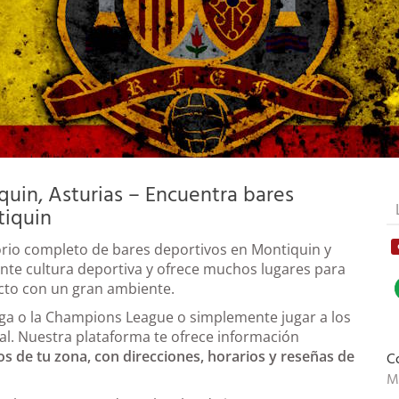
quin, Asturias – Encuentra bares
tiquin
torio completo de bares deportivos en Montiquin y
ante cultura deportiva y ofrece muchos lugares para
ecto con un gran ambiente.
Liga o la Champions League o simplemente jugar a los
deal. Nuestra plataforma te ofrece información
s de tu zona, con direcciones, horarios y reseñas de
C
M