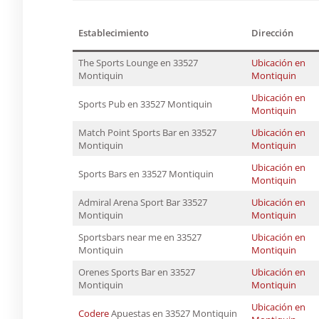
Establecimiento
Dirección
The Sports Lounge en 33527
Ubicación en
Montiquin
Montiquin
Ubicación en
Sports Pub en 33527 Montiquin
Montiquin
Match Point Sports Bar en 33527
Ubicación en
Montiquin
Montiquin
Ubicación en
Sports Bars en 33527 Montiquin
Montiquin
Admiral Arena Sport Bar 33527
Ubicación en
Montiquin
Montiquin
Sportsbars near me en 33527
Ubicación en
Montiquin
Montiquin
Orenes Sports Bar en 33527
Ubicación en
Montiquin
Montiquin
Ubicación en
Codere
Apuestas en 33527 Montiquin