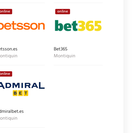
online
online
etsson.es
Bet365
ontiquin
Montiquin
online
dmiralbet.es
ontiquin