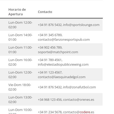
Horario de
Contacto
Apertura
Lun-Dom 12:00-
+34 91 876 5432, info@sportslounge.com
02:00
Lun-Dom 14:00-
+34 91 345 6789,
01:00
contacto@fanzonesportspub.com
Lun-Dom 11:00-
+34 902 456 789,
01:00
soporte@matchpoint.com
Lun-Dom 16:00-
+34 91 789 4561,
02:00
info@elestadiopublicviewing.com
Lun-Dom 12:00-
+34 91 123 4567,
02:00
contacto@laesquinadelgol.com
Vie-Dom 18:00-
+34 91 876 5432, info@zonafutbol.com
02:00
Lun-Dom 13:00-
+34 968 123 456, contacto@orenes.es
02:00
Lun-Dom 10:00-
+34 91 234 5678, contacto@
codere
.es