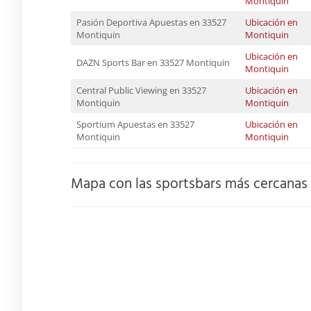
Montiquin
Pasión Deportiva Apuestas en 33527
Ubicación en
Montiquin
Montiquin
Ubicación en
DAZN Sports Bar en 33527 Montiquin
Montiquin
Central Public Viewing en 33527
Ubicación en
Montiquin
Montiquin
Sportium Apuestas en 33527
Ubicación en
Montiquin
Montiquin
Mapa con las sportsbars más cercanas 