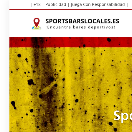
Skip
| +18 | Publicidad | Juega Con Responsabilidad |
to
main
content
Sp