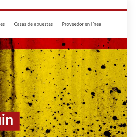
nes
Casas de apuestas
Proveedor en línea
in