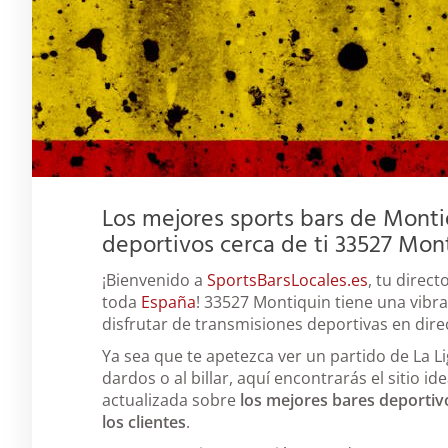
Los mejores sports bars de Monti
deportivos cerca de ti 33527 Mon
¡Bienvenido a
SportsBarsLocales.es
, tu direc
toda
España
! 33527 Montiquin tiene una vibr
disfrutar de transmisiones deportivas en dir
Ya sea que te apetezca ver un partido de La 
dardos o al billar, aquí encontrarás el sitio i
actualizada sobre
los mejores bares deportivo
los clientes
.