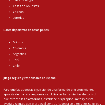
Salas de Bingo
Casas de Apuestas
Casinos
Loterías
Bares deportivos en otros países:
México
Colombia
Argentina
Perú
Chile
Juega seguro y responsable en España:
Para que las apuestas sigan siendo una forma de entretenimiento,
apuesta de manera responsable. Utiliza las herramientas de control
que ofrecen las plataformas, establece tus propios límites y busca
ayuda si sientes que pierdes el control. Apuesta solo en sitios seguros y