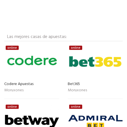
Las mejores casas de apuestas:
online
online
Codere Apuestas
Bet365
Moruxones
Moruxones
online
online