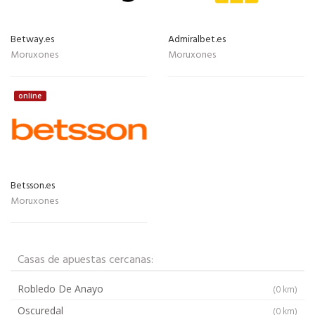
Betway.es
Admiralbet.es
Moruxones
Moruxones
online
Betsson.es
Moruxones
Casas de apuestas cercanas:
Robledo De Anayo
(0 km)
Oscuredal
(0 km)