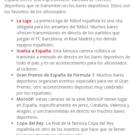
deportivos que se transmiten en los bares deportivos. Estos son
los favoritos de los aficionados:
La Liga
: La primera liga de fútbol española es una cita
obligada para los amantes del fútbol. Muchos bares
ofrecen transmisiones en directo de los partidos que
juegan el FC Barcelona, el Real Madrid y los demás
equipos españoles.
Vuelta a España
: Esta famosa carrera ciclística se
transmite a menudo en directo en los bares deportivos de
todo el país y es un acontecimiento para los aficionados
al ciclismo.
Gran Premio de España de Fórmula 1
: Muchos bares
deportivos organizan eventos especiales para ver el Gran
Premio, otro acontecimiento deportivo muy celebrado
por los españoles.
MotoGP
: Varias carreras de la serie MotoGP tienen lugar
en España, específicamente en Jerez, Cataluña, Valencia y
Aragón, y son transmitidas en directo en muchos bares
deportivos.
Copa del Rey
: La final de la famosa Copa del Rey
española es otro de los eventos que hace que se llenen