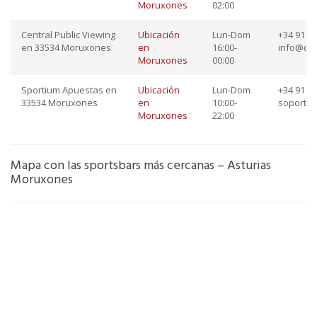
Moruxones
02:00
Central Public Viewing
Ubicación
Lun-Dom
+34 91 76
en 33534 Moruxones
en
16:00-
info@dep
Moruxones
00:00
Sportium Apuestas en
Ubicación
Lun-Dom
+34 91 45
33534 Moruxones
en
10:00-
soporte
Moruxones
22:00
Mapa con las sportsbars más cercanas – Asturias
Moruxones