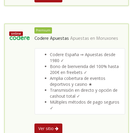
Premium
online
Codere Apuestas
Apuestas en
Moruxones
Codere España ⇒ Apuestas desde
1980 ✓
Bono de bienvenida del 100% hasta
200€ en freebets ✓
Amplia cobertura de eventos
deportivos y casino ★
Transmisión en directo y opción de
cashout total ✓
Múltiples métodos de pago seguros
✓
Ver sitio