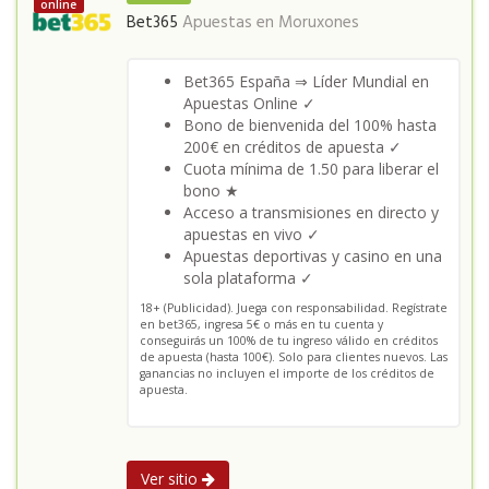
online
Bet365
Apuestas en
Moruxones
Bet365 España ⇒ Líder Mundial en
Apuestas Online ✓
Bono de bienvenida del 100% hasta
200€ en créditos de apuesta ✓
Cuota mínima de 1.50 para liberar el
bono ★
Acceso a transmisiones en directo y
apuestas en vivo ✓
Apuestas deportivas y casino en una
sola plataforma ✓
18+ (Publicidad). Juega con responsabilidad. Regístrate
en bet365, ingresa 5€ o más en tu cuenta y
conseguirás un 100% de tu ingreso válido en créditos
de apuesta (hasta 100€). Solo para clientes nuevos. Las
ganancias no incluyen el importe de los créditos de
apuesta.
Ver sitio