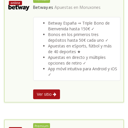
online
Betway.es
Apuestas en
Moruxones
Betway España ⇒ Triple Bono de
Bienvenida hasta 150€ ✓
Bonos en los primeros tres
depósitos hasta 50€ cada uno ✓
Apuestas en eSports, fútbol y más
de 40 deportes ★
Apuestas en directo y múltiples
opciones de retiro ✓
App móvil intuitiva para Android y iOS
✓
Ver sitio
Premium