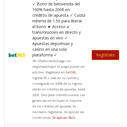
✓ Bono de bienvenida del
100% hasta 200€ en
créditos de apuesta ✓ Cuota
mínima de 1.50 para liberar
el bono ★ Acceso a
transmisiones en directo y
apuestas en vivo ✓
Apuestas deportivas y
casino en una sola
plataforma ✓
Regístrate
18+ (Publicidad) Juega con
responsabilidad. El juego puede ser
adictivo. Regístrate en
bet365
,
ingresa 5€ o más en tu cuenta y
conseguirás un 100% de tu ingreso
válido en créditos de apuesta, hasta
200€. Solo para clientes nuevos. Las
ganancias no incluyen el importe
de los créditos de apuesta. Es
necesario registrarse. Se aplican las
condiciones.
Se aplican T&Cs
.