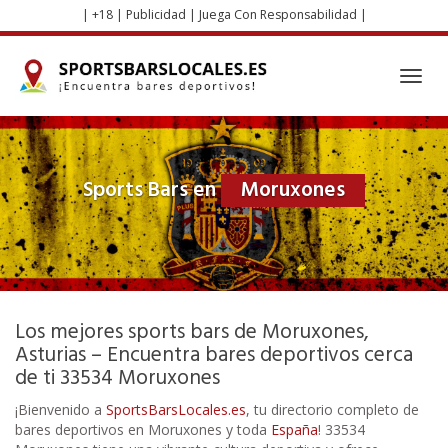
Skip
| +18 | Publicidad | Juega Con Responsabilidad |
to
main
content
Toggl
navig
Sports Bars en
Moruxones
Los mejores sports bars de Moruxones,
Asturias – Encuentra bares deportivos cerca
de ti 33534 Moruxones
¡Bienvenido a
SportsBarsLocales.es
, tu directorio completo de
bares deportivos en Moruxones y toda
España
! 33534