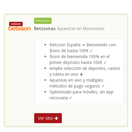
Premium
online
Betsson.es
Apuestas en
Moruxones
Betsson España ⇒ Bienvenido con
Bono de hasta 100€ ✓
Bono de bienvenida 100% en el
primer depósito hasta 100€ ✓
Amplia selección de deportes, casino
y ruleta en vivo ★
Apuestas en vivo y múltiples
métodos de pago seguros ✓
Optimizado para móviles, sin App
necesaria ✓
Ver sitio