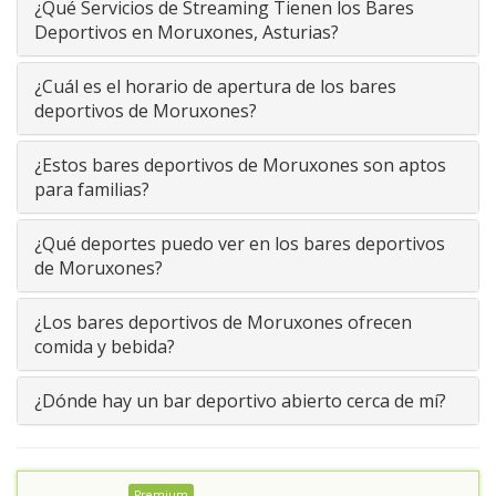
¿Qué Servicios de Streaming Tienen los Bares
Deportivos en Moruxones, Asturias?
¿Cuál es el horario de apertura de los bares
deportivos de Moruxones?
¿Estos bares deportivos de Moruxones son aptos
para familias?
¿Qué deportes puedo ver en los bares deportivos
de Moruxones?
¿Los bares deportivos de Moruxones ofrecen
comida y bebida?
¿Dónde hay un bar deportivo abierto cerca de mí?
Premium