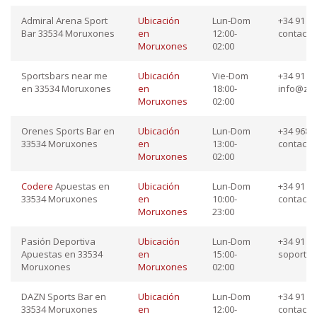
Admiral Arena Sport
Ubicación
Lun-Dom
+34 91 12
Bar 33534 Moruxones
en
12:00-
contacto
Moruxones
02:00
Sportsbars near me
Ubicación
Vie-Dom
+34 91 87
en 33534 Moruxones
en
18:00-
info@zo
Moruxones
02:00
Orenes Sports Bar en
Ubicación
Lun-Dom
+34 968 1
33534 Moruxones
en
13:00-
contact
Moruxones
02:00
Codere
Apuestas en
Ubicación
Lun-Dom
+34 91 23
33534 Moruxones
en
10:00-
contact
Moruxones
23:00
Pasión Deportiva
Ubicación
Lun-Dom
+34 91 23
Apuestas en 33534
en
15:00-
soporte
Moruxones
Moruxones
02:00
DAZN Sports Bar en
Ubicación
Lun-Dom
+34 91 65
33534 Moruxones
en
12:00-
contact