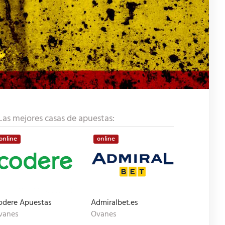
Las mejores casas de apuestas:
online
online
odere Apuestas
Admiralbet.es
vanes
Ovanes