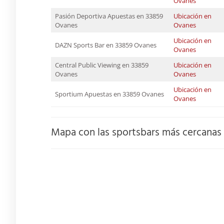
Ovanes
Pasión Deportiva Apuestas en 33859
Ubicación en
Ovanes
Ovanes
Ubicación en
DAZN Sports Bar en 33859 Ovanes
Ovanes
Central Public Viewing en 33859
Ubicación en
Ovanes
Ovanes
Ubicación en
Sportium Apuestas en 33859 Ovanes
Ovanes
Mapa con las sportsbars más cercanas