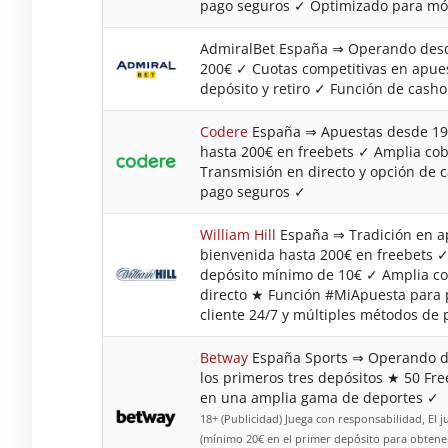
pago seguros ✓ Optimizado para móv
AdmiralBet España ⇒ Operando desd
200€ ✓ Cuotas competitivas en apues
depósito y retiro ✓ Función de cash
Codere
España ⇒ Apuestas desde 19
hasta 200€ en freebets ✓ Amplia cob
Transmisión en directo y opción de 
pago seguros ✓
William Hill
España ⇒ Tradición en a
bienvenida hasta 200€ en freebets ✓
depósito mínimo de 10€ ✓ Amplia co
directo ★ Función #MiApuesta para p
cliente 24/7 y múltiples métodos de
Betway
España Sports ⇒ Operando de
los primeros tres depósitos ★ 50 Fre
en una amplia gama de deportes ✓
18+ (Publicidad) Juega con responsabilidad, El 
(mínimo 20€ en el primer depósito para obtener