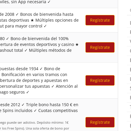
iles, sin App necesaria ✓
e 2008 ✓ Bonos de bienvenida hasta
tas deportivas ★ Múltiples opciones de
Regístrate
out para mayor control ✓
80 ✓ Bono de bienvenida del 100%
ertura de eventos deportivos y casino ★
Regístrate
cashout total ✓ Múltiples métodos de
puestas desde 1934 ✓ Bono de
 Bonificación en varios tramos con
bertura de deportes y apuestas en
Regístrate
ersonalizar tus apuestas ✓ Atención al
 pago seguros ✓
sde 2012 ✓ Triple bono hasta 150 € en
e Spins incluidos ✓ Cuotas competitivas
Regístrate
juego puede ser adictivo. Depósito mínimo: 1€
 los Free Spins). Una sola oferta de bono por