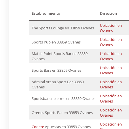
Establecimiento
Dirección
Ubicación en
The Sports Lounge en 33859 Ovanes
Ovanes
Ubicación en
Sports Pub en 33859 Ovanes
Ovanes
Match Point Sports Bar en 33859
Ubicación en
Ovanes
Ovanes
Ubicación en
Sports Bars en 33859 Ovanes
Ovanes
Admiral Arena Sport Bar 33859
Ubicación en
Ovanes
Ovanes
Ubicación en
Sportsbars near me en 33859 Ovanes
Ovanes
Ubicación en
Orenes Sports Bar en 33859 Ovanes
Ovanes
Ubicación en
Codere
Apuestas en 33859 Ovanes