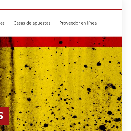
nes
Casas de apuestas
Proveedor en línea
s