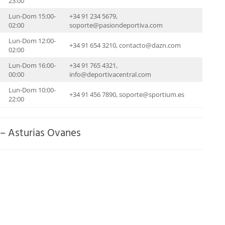
23:00
Lun-Dom 15:00-
+34 91 234 5679,
02:00
soporte@pasiondeportiva.com
Lun-Dom 12:00-
+34 91 654 3210, contacto@dazn.com
02:00
Lun-Dom 16:00-
+34 91 765 4321,
00:00
info@deportivacentral.com
Lun-Dom 10:00-
+34 91 456 7890, soporte@sportium.es
22:00
 – Asturias Ovanes