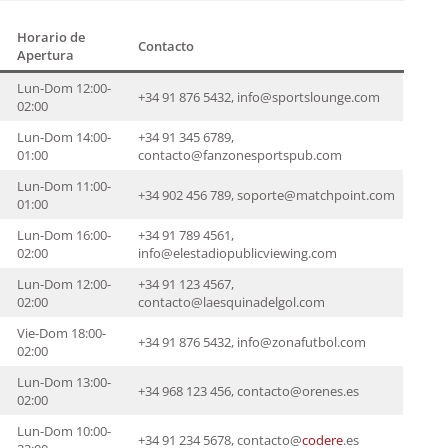
Horario de
Contacto
Apertura
Lun-Dom 12:00-
+34 91 876 5432, info@sportslounge.com
02:00
Lun-Dom 14:00-
+34 91 345 6789,
01:00
contacto@fanzonesportspub.com
Lun-Dom 11:00-
+34 902 456 789, soporte@matchpoint.com
01:00
Lun-Dom 16:00-
+34 91 789 4561,
02:00
info@elestadiopublicviewing.com
Lun-Dom 12:00-
+34 91 123 4567,
02:00
contacto@laesquinadelgol.com
Vie-Dom 18:00-
+34 91 876 5432, info@zonafutbol.com
02:00
Lun-Dom 13:00-
+34 968 123 456, contacto@orenes.es
02:00
Lun-Dom 10:00-
+34 91 234 5678, contacto@
codere
.es