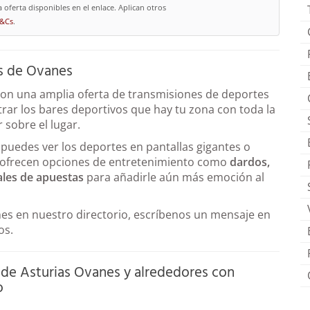
a oferta disponibles en el enlace. Aplican otros
T&Cs
.
s de Ovanes
on una amplia oferta de transmisiones de deportes
rar los bares deportivos que hay tu zona con toda la
sobre el lugar.
puedes ver los deportes en pantallas gigantes o
 ofrecen opciones de entretenimiento como
dardos,
ales de apuestas
para añadirle aún más emoción al
nes en nuestro directorio, escríbenos un mensaje en
os.
s de Asturias Ovanes y alrededores con
o