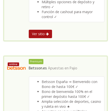
Múltiples opciones de depósito y
retiro ✓
Función de cashout para mayor
control ✓
Ver sitio
Premium
online
Betsson.es
Apuestas en
Pajio
Betsson España ⇒ Bienvenido con
Bono de hasta 100€ ✓
Bono de bienvenida 100% en el
primer depósito hasta 100€ ✓
Amplia selección de deportes, casino
y ruleta en vivo ★