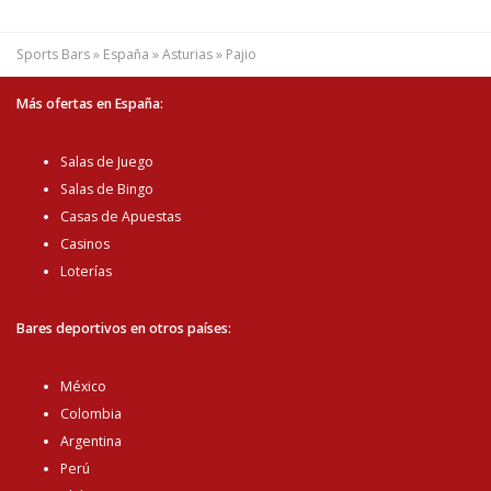
Sports Bars
»
España
»
Asturias
»
Pajio
Más ofertas en España:
Salas de Juego
Salas de Bingo
Casas de Apuestas
Casinos
Loterías
Bares deportivos en otros países:
México
Colombia
Argentina
Perú