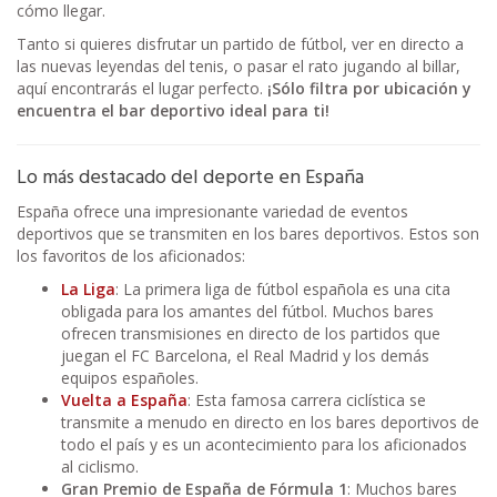
cómo llegar.
Tanto si quieres disfrutar un partido de fútbol, ver en directo a
las nuevas leyendas del tenis, o pasar el rato jugando al billar,
aquí encontrarás el lugar perfecto.
¡Sólo filtra por ubicación y
encuentra el bar deportivo ideal para ti!
Lo más destacado del deporte en España
España ofrece una impresionante variedad de eventos
deportivos que se transmiten en los bares deportivos. Estos son
los favoritos de los aficionados:
La Liga
: La primera liga de fútbol española es una cita
obligada para los amantes del fútbol. Muchos bares
ofrecen transmisiones en directo de los partidos que
juegan el FC Barcelona, el Real Madrid y los demás
equipos españoles.
Vuelta a España
: Esta famosa carrera ciclística se
transmite a menudo en directo en los bares deportivos de
todo el país y es un acontecimiento para los aficionados
al ciclismo.
Gran Premio de España de Fórmula 1
: Muchos bares