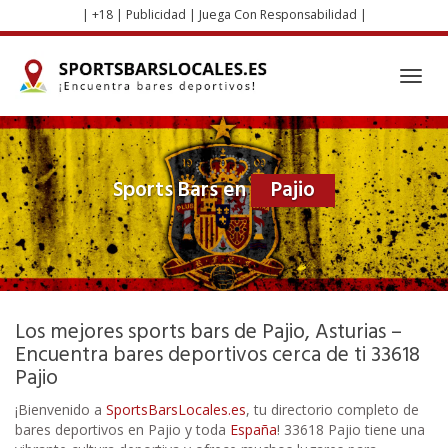
Skip
| +18 | Publicidad | Juega Con Responsabilidad |
to
main
content
Toggl
navig
Sports Bars en
Pajio
Los mejores sports bars de Pajio, Asturias –
Encuentra bares deportivos cerca de ti 33618
Pajio
¡Bienvenido a
SportsBarsLocales.es
, tu directorio completo de
bares deportivos en Pajio y toda
España
! 33618 Pajio tiene una