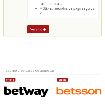
cashout total ✓
Múltiples métodos de pago seguros
✓
Ver sitio
Las mejores casas de apuestas:
online
online