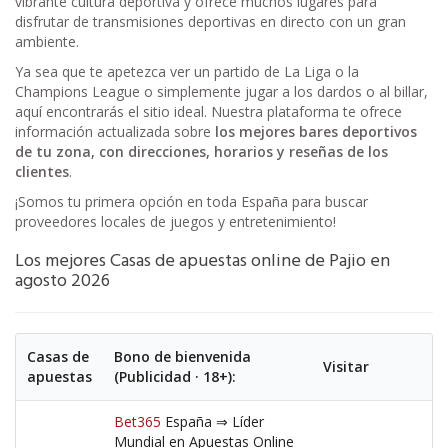
vibrante cultura deportiva y ofrece muchos lugares para
disfrutar de transmisiones deportivas en directo con un gran
ambiente.
Ya sea que te apetezca ver un partido de La Liga o la
Champions League o simplemente jugar a los dardos o al billar,
aquí encontrarás el sitio ideal. Nuestra plataforma te ofrece
información actualizada sobre
los mejores bares deportivos
de tu zona, con direcciones, horarios y reseñas de los
clientes
.
¡Somos tu primera opción en toda España para buscar
proveedores locales de juegos y entretenimiento!
Los mejores Casas de apuestas online de Pajio en
agosto 2026
Casas de
Bono de bienvenida
Visitar
apuestas
(Publicidad · 18+):
Bet365
España ⇒ Líder
Mundial en Apuestas Online