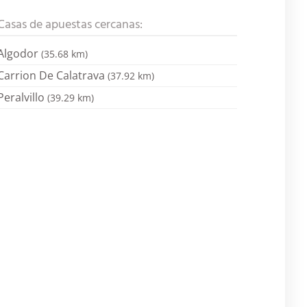
Casas de apuestas cercanas:
Algodor
(35.68 km)
Carrion De Calatrava
(37.92 km)
Peralvillo
(39.29 km)