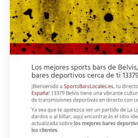
Los mejores sports bars de Belvis
bares deportivos cerca de ti 13379
¡Bienvenido a
SportsBarsLocales.es
, tu direc
España
! 13379 Belvis tiene una vibrante cult
de transmisiones deportivas en directo con 
Ya sea que te apetezca ver un partido de La 
dardos o al billar, aquí encontrarás el sitio i
actualizada sobre
los mejores bares deportivo
los clientes
.