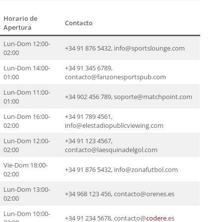
Horario de
Contacto
Apertura
Lun-Dom 12:00-
+34 91 876 5432, info@sportslounge.com
02:00
Lun-Dom 14:00-
+34 91 345 6789,
01:00
contacto@fanzonesportspub.com
Lun-Dom 11:00-
+34 902 456 789, soporte@matchpoint.com
01:00
Lun-Dom 16:00-
+34 91 789 4561,
02:00
info@elestadiopublicviewing.com
Lun-Dom 12:00-
+34 91 123 4567,
02:00
contacto@laesquinadelgol.com
Vie-Dom 18:00-
+34 91 876 5432, info@zonafutbol.com
02:00
Lun-Dom 13:00-
+34 968 123 456, contacto@orenes.es
02:00
Lun-Dom 10:00-
+34 91 234 5678, contacto@
codere
.es