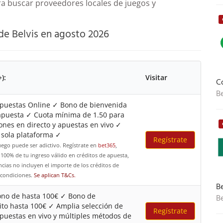
a buscar proveedores locales de juegos y
de Belvis en agosto 2026
):
Visitar
C
Be
puestas Online ✓ Bono de bienvenida
 apuesta ✓ Cuota mínima de 1.50 para
ones en directo y apuestas en vivo ✓
 sola plataforma ✓
Regístrate
juego puede ser adictivo. Regístrate en
bet365
,
 100% de tu ingreso válido en créditos de apuesta,
ncias no incluyen el importe de los créditos de
s condiciones.
Se aplican T&Cs
.
B
no de hasta 100€ ✓ Bono de
Be
to hasta 100€ ✓ Amplia selección de
Regístrate
Apuestas en vivo y múltiples métodos de