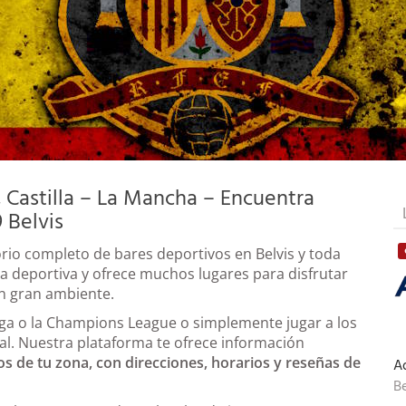
, Castilla – La Mancha – Encuentra
 Belvis
torio completo de bares deportivos en Belvis y toda
ura deportiva y ofrece muchos lugares para disfrutar
un gran ambiente.
Liga o la Champions League o simplemente jugar a los
deal. Nuestra plataforma te ofrece información
s de tu zona, con direcciones, horarios y reseñas de
A
Be