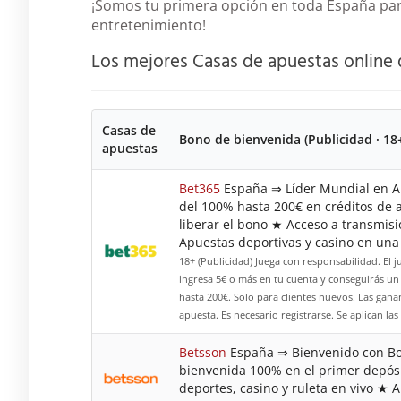
¡Somos tu primera opción en toda España par
entretenimiento!
Los mejores Casas de apuestas online 
Casas de
Bono de bienvenida (Publicidad · 18+
apuestas
Bet365
España ⇒ Líder Mundial en A
del 100% hasta 200€ en créditos de
liberar el bono ★ Acceso a transmisi
Apuestas deportivas y casino en una
18+ (Publicidad) Juega con responsabilidad. El 
ingresa 5€ o más en tu cuenta y conseguirás un
hasta 200€. Solo para clientes nuevos. Las gana
apuesta. Es necesario registrarse. Se aplican la
Betsson
España ⇒ Bienvenido con Bo
bienvenida 100% en el primer depósi
deportes, casino y ruleta en vivo ★ 