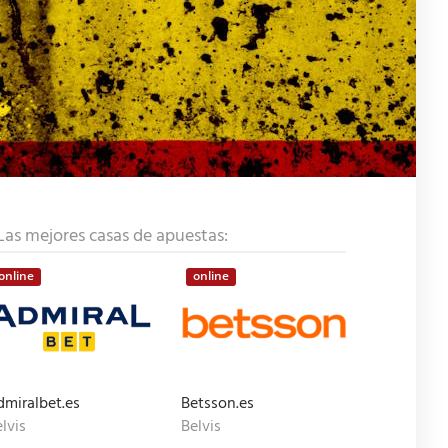
Las mejores casas de apuestas:
online
online
dmiralbet.es
Betsson.es
lvis
Belvis