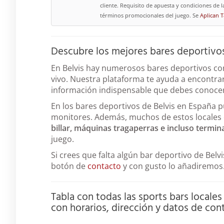
cliente. Requisito de apuesta y condiciones de l
términos promocionales del juego. Se
Aplican 
Descubre los mejores bares deportivos
En Belvis hay numerosos bares deportivos co
vivo. Nuestra plataforma te ayuda a encontrar
información indispensable que debes conocer 
En los bares deportivos de Belvis en España p
monitores. Además, muchos de estos locales
billar, máquinas tragaperras e incluso termin
juego.
Si crees que falta algún bar deportivo de Belv
botón de
contacto
y con gusto lo añadiremos
Tabla con todas las sports bars locales
con horarios, dirección y datos de con