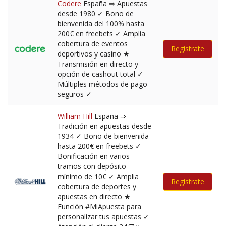
Codere
España ⇒ Apuestas
desde 1980 ✓ Bono de
bienvenida del 100% hasta
200€ en freebets ✓ Amplia
cobertura de eventos
Regístrate
deportivos y casino ★
Transmisión en directo y
opción de cashout total ✓
Múltiples métodos de pago
seguros ✓
William Hill
España ⇒
Tradición en apuestas desde
1934 ✓ Bono de bienvenida
hasta 200€ en freebets ✓
Bonificación en varios
tramos con depósito
mínimo de 10€ ✓ Amplia
Regístrate
cobertura de deportes y
apuestas en directo ★
Función #MiApuesta para
personalizar tus apuestas ✓