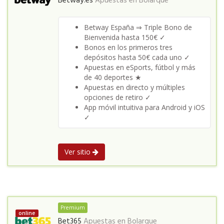
Betway.es
Apuestas en
Bolarque
Betway España ⇒ Triple Bono de
Bienvenida hasta 150€ ✓
Bonos en los primeros tres
depósitos hasta 50€ cada uno ✓
Apuestas en eSports, fútbol y más
de 40 deportes ★
Apuestas en directo y múltiples
opciones de retiro ✓
App móvil intuitiva para Android y iOS
✓
Ver sitio
Premium
online
Bet365
Apuestas en
Bolarque