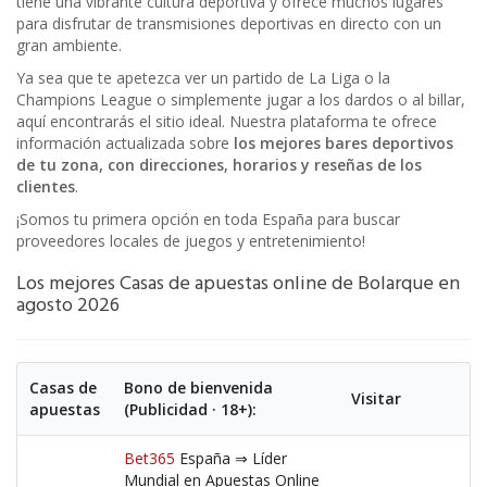
tiene una vibrante cultura deportiva y ofrece muchos lugares
para disfrutar de transmisiones deportivas en directo con un
gran ambiente.
Ya sea que te apetezca ver un partido de La Liga o la
Champions League o simplemente jugar a los dardos o al billar,
aquí encontrarás el sitio ideal. Nuestra plataforma te ofrece
información actualizada sobre
los mejores bares deportivos
de tu zona, con direcciones, horarios y reseñas de los
clientes
.
¡Somos tu primera opción en toda España para buscar
proveedores locales de juegos y entretenimiento!
Los mejores Casas de apuestas online de Bolarque en
agosto 2026
Casas de
Bono de bienvenida
Visitar
apuestas
(Publicidad · 18+):
Bet365
España ⇒ Líder
Mundial en Apuestas Online