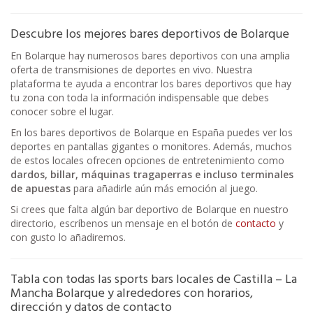
Descubre los mejores bares deportivos de Bolarque
En Bolarque hay numerosos bares deportivos con una amplia
oferta de transmisiones de deportes en vivo. Nuestra
plataforma te ayuda a encontrar los bares deportivos que hay
tu zona con toda la información indispensable que debes
conocer sobre el lugar.
En los bares deportivos de Bolarque en España puedes ver los
deportes en pantallas gigantes o monitores. Además, muchos
de estos locales ofrecen opciones de entretenimiento como
dardos, billar, máquinas tragaperras e incluso terminales
de apuestas
para añadirle aún más emoción al juego.
Si crees que falta algún bar deportivo de Bolarque en nuestro
directorio, escríbenos un mensaje en el botón de
contacto
y
con gusto lo añadiremos.
Tabla con todas las sports bars locales de Castilla – La
Mancha Bolarque y alrededores con horarios,
dirección y datos de contacto