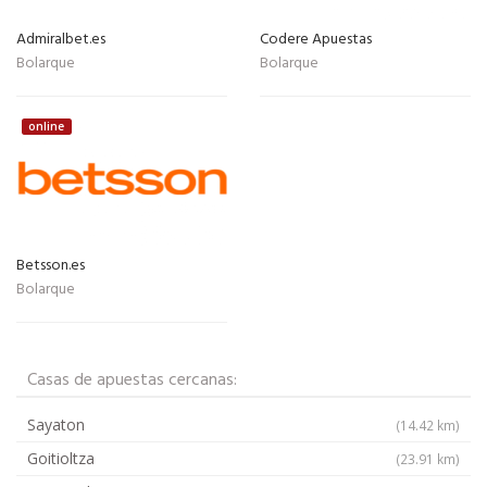
Admiralbet.es
Codere Apuestas
Bolarque
Bolarque
online
Betsson.es
Bolarque
Casas de apuestas cercanas:
Sayaton
(14.42 km)
Goitioltza
(23.91 km)