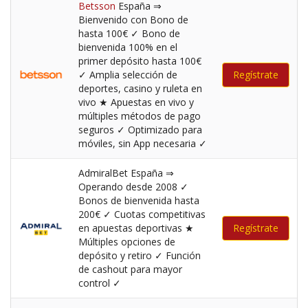
Betsson
España ⇒
Bienvenido con Bono de
hasta 100€ ✓ Bono de
bienvenida 100% en el
primer depósito hasta 100€
✓ Amplia selección de
Regístrate
deportes, casino y ruleta en
vivo ★ Apuestas en vivo y
múltiples métodos de pago
seguros ✓ Optimizado para
móviles, sin App necesaria ✓
AdmiralBet España ⇒
Operando desde 2008 ✓
Bonos de bienvenida hasta
200€ ✓ Cuotas competitivas
en apuestas deportivas ★
Regístrate
Múltiples opciones de
depósito y retiro ✓ Función
de cashout para mayor
control ✓