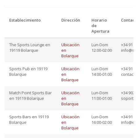
Establecimiento
Dirección
Horario
Contact
de
Apertura
The Sports Lounge en
Ubicación
Lun-Dom
+34 91 87
19119 Bolarque
en
12:00-02:00
info@sp
Bolarque
Sports Pub en 19119
Ubicación
Lun-Dom
+34 91 34
Bolarque
en
14:00-01:00
contact
Bolarque
Match Point Sports Bar
Ubicación
Lun-Dom
+34 902 4
en 19119 Bolarque
en
11:00-01:00
soporte
Bolarque
Sports Bars en 19119
Ubicación
Lun-Dom
+34 91 78
Bolarque
en
16:00-02:00
info@ele
Bolarque