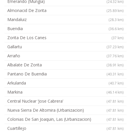
Emerando (Mungia)
(24.32 km)
Almonacid De Zorita
(25.89 km)
Mandaluiz
(28.3 km)
Buendia
(36.6 km)
Zorita De Los Canes
(37 km)
Gallartu
(37.23 km)
Arraño
(37.76 km)
Albalate De Zorita
(38.91 km)
Pantano De Buendia
(40.31 km)
Arkulanda
(40.7 km)
Markina
(46.14 km)
Central Nuclear ‘Jose Cabrera’
(47.81 km)
Nueva Sierra De Altomira (Urbanizacion)
(47.81 km)
Colonias De San Joaquin, Las (Urbanizacion)
(47.81 km)
Cuartillejo
(47.81 km)