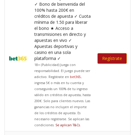
✓ Bono de bienvenida del
100% hasta 200€ en
créditos de apuesta ✓ Cuota
mínima de 1.50 para liberar
el bono ★ Acceso a
transmisiones en directo y
apuestas en vivo ✓
Apuestas deportivas y
casino en una sola
plataforma ✓
Regístrate
18+ (Publicidad) Juega con
responsabilidad. El juego puede ser
adictivo. Regístrate en
bet365
,
ingresa 5€ o más en tu cuenta y
conseguirás un 100% de tu ingreso
válido en créditos de apuesta, hasta
200€. Solo para clientes nuevos. Las
ganancias no incluyen el importe
de los créditos de apuesta. Es
necesario registrarse. Se aplican las
condiciones.
Se aplican T&Cs
.