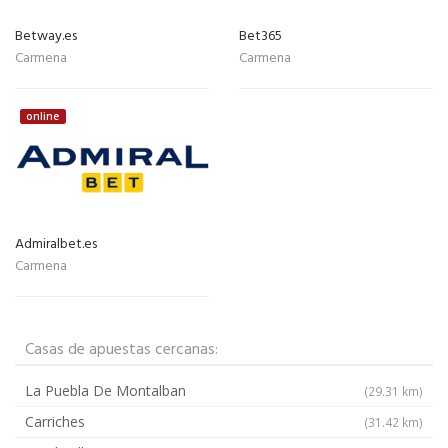
Betway.es
Bet365
Carmena
Carmena
online
Admiralbet.es
Carmena
Casas de apuestas cercanas:
La Puebla De Montalban
(29.31 km)
Carriches
(31.42 km)