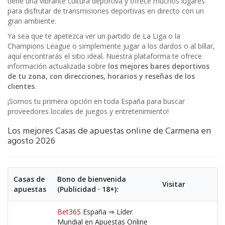
tiene una vibrante cultura deportiva y ofrece muchos lugares
para disfrutar de transmisiones deportivas en directo con un
gran ambiente.
Ya sea que te apetezca ver un partido de La Liga o la
Champions League o simplemente jugar a los dardos o al billar,
aquí encontrarás el sitio ideal. Nuestra plataforma te ofrece
información actualizada sobre
los mejores bares deportivos
de tu zona, con direcciones, horarios y reseñas de los
clientes
.
¡Somos tu primera opción en toda España para buscar
proveedores locales de juegos y entretenimiento!
Los mejores Casas de apuestas online de Carmena en
agosto 2026
Casas de
Bono de bienvenida
Visitar
apuestas
(Publicidad · 18+):
Bet365
España ⇒ Líder
Mundial en Apuestas Online