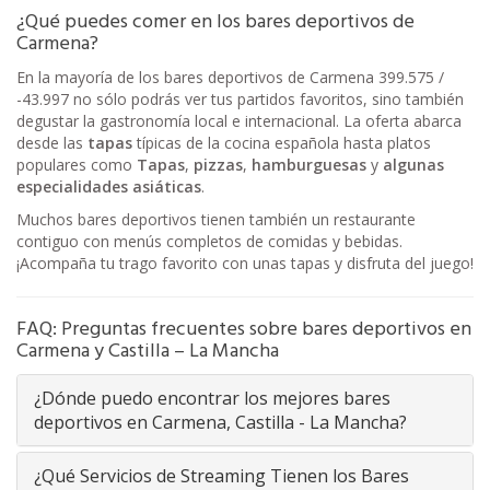
¿Qué puedes comer en los bares deportivos de
Carmena?
En la mayoría de los bares deportivos de Carmena 399.575 /
-43.997 no sólo podrás ver tus partidos favoritos, sino también
degustar la gastronomía local e internacional. La oferta abarca
desde las
tapas
típicas de la cocina española hasta platos
populares como
Tapas
,
pizzas
,
hamburguesas
y
algunas
especialidades asiáticas
.
Muchos bares deportivos tienen también un restaurante
contiguo con menús completos de comidas y bebidas.
¡Acompaña tu trago favorito con unas tapas y disfruta del juego!
FAQ: Preguntas frecuentes sobre bares deportivos en
Carmena y Castilla – La Mancha
¿Dónde puedo encontrar los mejores bares
deportivos en Carmena, Castilla - La Mancha?
¿Qué Servicios de Streaming Tienen los Bares