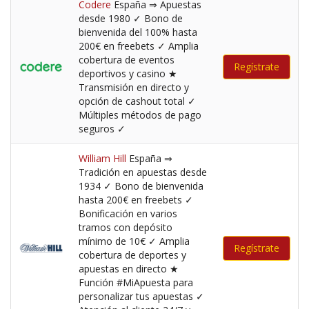
Codere
España ⇒ Apuestas
desde 1980 ✓ Bono de
bienvenida del 100% hasta
200€ en freebets ✓ Amplia
cobertura de eventos
Regístrate
deportivos y casino ★
Transmisión en directo y
opción de cashout total ✓
Múltiples métodos de pago
seguros ✓
William Hill
España ⇒
Tradición en apuestas desde
1934 ✓ Bono de bienvenida
hasta 200€ en freebets ✓
Bonificación en varios
tramos con depósito
mínimo de 10€ ✓ Amplia
Regístrate
cobertura de deportes y
apuestas en directo ★
Función #MiApuesta para
personalizar tus apuestas ✓