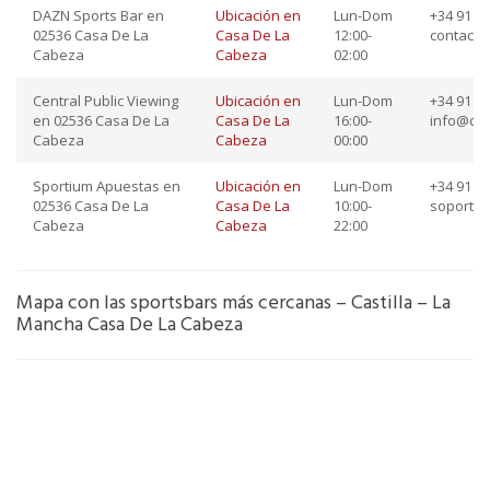
DAZN Sports Bar en
Ubicación en
Lun-Dom
+34 91 65
02536 Casa De La
Casa De La
12:00-
contact
Cabeza
Cabeza
02:00
Central Public Viewing
Ubicación en
Lun-Dom
+34 91 76
en 02536 Casa De La
Casa De La
16:00-
info@dep
Cabeza
Cabeza
00:00
Sportium Apuestas en
Ubicación en
Lun-Dom
+34 91 45
02536 Casa De La
Casa De La
10:00-
soporte
Cabeza
Cabeza
22:00
Mapa con las sportsbars más cercanas – Castilla – La
Mancha Casa De La Cabeza