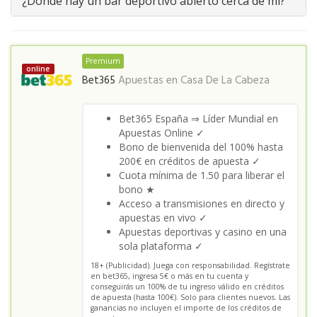
¿Dónde hay un bar deportivo abierto cerca de mí?
Premium
online
Bet365
Apuestas en
Casa De La Cabeza
Bet365 España ⇒ Líder Mundial en
Apuestas Online ✓
Bono de bienvenida del 100% hasta
200€ en créditos de apuesta ✓
Cuota mínima de 1.50 para liberar el
bono ★
Acceso a transmisiones en directo y
apuestas en vivo ✓
Apuestas deportivas y casino en una
sola plataforma ✓
18+ (Publicidad). Juega con responsabilidad. Regístrate
en bet365, ingresa 5€ o más en tu cuenta y
conseguirás un 100% de tu ingreso válido en créditos
de apuesta (hasta 100€). Solo para clientes nuevos. Las
ganancias no incluyen el importe de los créditos de