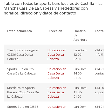
Tabla con todas las sports bars locales de Castilla – La
Mancha Casa De La Cabeza y alrededores con
horarios, dirección y datos de contacto
Establecimiento
Dirección
Horario
Contact
de
Apertura
The Sports Lounge en
Ubicación en
Lun-Dom
+34 91 87
02536 Casa De La
Casa De La
12:00-
info@sp
Cabeza
Cabeza
02:00
Sports Pub en 02536
Ubicación en
Lun-Dom
+34 91 34
Casa De La Cabeza
Casa De La
14:00-
contact
Cabeza
01:00
Match Point Sports
Ubicación en
Lun-Dom
+34 902 4
Bar en 02536 Casa De
Casa De La
11:00-
soporte
La Cabeza
Cabeza
01:00
Sports Bars en 02536
Ubicación en
Lun-Dom
+34 91 78