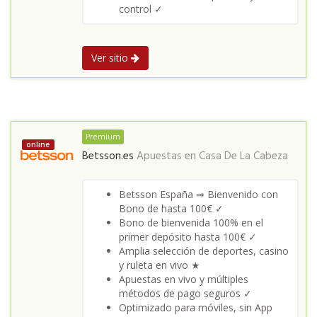
control ✓
Ver sitio
Premium
online
Betsson.es
Apuestas en
Casa De La Cabeza
Betsson España ⇒ Bienvenido con
Bono de hasta 100€ ✓
Bono de bienvenida 100% en el
primer depósito hasta 100€ ✓
Amplia selección de deportes, casino
y ruleta en vivo ★
Apuestas en vivo y múltiples
métodos de pago seguros ✓
Optimizado para móviles, sin App