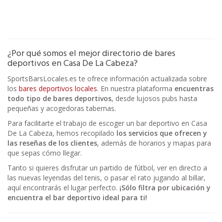
¿Por qué somos el mejor directorio de bares
deportivos en Casa De La Cabeza?
SportsBarsLocales.es te ofrece información actualizada sobre
los
bares deportivos locales
. En nuestra plataforma
encuentras
todo tipo de bares deportivos
, desde lujosos pubs hasta
pequeñas y acogedoras tabernas.
Para facilitarte el trabajo de escoger un bar deportivo en Casa
De La Cabeza, hemos recopilado
los servicios que ofrecen y
las reseñas de los clientes
, además de horarios y mapas para
que sepas cómo llegar.
Tanto si quieres disfrutar un partido de fútbol, ver en directo a
las nuevas leyendas del tenis, o pasar el rato jugando al billar,
aquí encontrarás el lugar perfecto.
¡Sólo filtra por ubicación y
encuentra el bar deportivo ideal para ti!