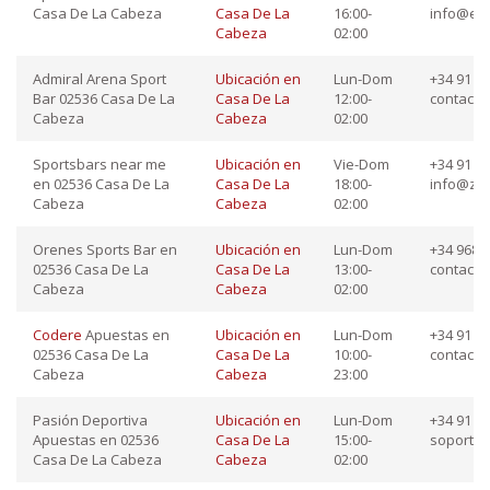
Casa De La Cabeza
Casa De La
16:00-
info@ele
Cabeza
02:00
Admiral Arena Sport
Ubicación en
Lun-Dom
+34 91 12
Bar 02536 Casa De La
Casa De La
12:00-
contacto
Cabeza
Cabeza
02:00
Sportsbars near me
Ubicación en
Vie-Dom
+34 91 87
en 02536 Casa De La
Casa De La
18:00-
info@zo
Cabeza
Cabeza
02:00
Orenes Sports Bar en
Ubicación en
Lun-Dom
+34 968 1
02536 Casa De La
Casa De La
13:00-
contact
Cabeza
Cabeza
02:00
Codere
Apuestas en
Ubicación en
Lun-Dom
+34 91 23
02536 Casa De La
Casa De La
10:00-
contact
Cabeza
Cabeza
23:00
Pasión Deportiva
Ubicación en
Lun-Dom
+34 91 23
Apuestas en 02536
Casa De La
15:00-
soporte
Casa De La Cabeza
Cabeza
02:00