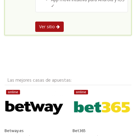
✓
Ver sitio
Las mejores casas de apuestas:
online
online
Betway.es
Bet365