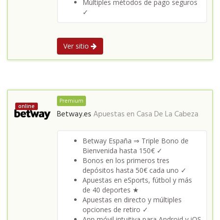
Múltiples métodos de pago seguros
✓
Ver sitio
Premium
online
Betway.es
Apuestas en
Casa De La Cabeza
Betway España ⇒ Triple Bono de
Bienvenida hasta 150€ ✓
Bonos en los primeros tres
depósitos hasta 50€ cada uno ✓
Apuestas en eSports, fútbol y más
de 40 deportes ★
Apuestas en directo y múltiples
opciones de retiro ✓
App móvil intuitiva para Android y iOS