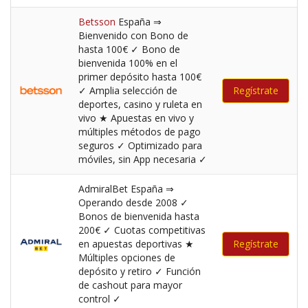
Betsson
España ⇒
Bienvenido con Bono de
hasta 100€ ✓ Bono de
bienvenida 100% en el
primer depósito hasta 100€
✓ Amplia selección de
Regístrate
deportes, casino y ruleta en
vivo ★ Apuestas en vivo y
múltiples métodos de pago
seguros ✓ Optimizado para
móviles, sin App necesaria ✓
AdmiralBet España ⇒
Operando desde 2008 ✓
Bonos de bienvenida hasta
200€ ✓ Cuotas competitivas
en apuestas deportivas ★
Regístrate
Múltiples opciones de
depósito y retiro ✓ Función
de cashout para mayor
control ✓