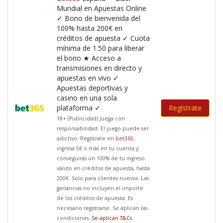
Mundial en Apuestas Online
✓ Bono de bienvenida del
100% hasta 200€ en
créditos de apuesta ✓ Cuota
mínima de 1.50 para liberar
el bono ★ Acceso a
transmisiones en directo y
apuestas en vivo ✓
Apuestas deportivas y
casino en una sola
plataforma ✓
Regístrate
18+ (Publicidad) Juega con
responsabilidad. El juego puede ser
adictivo. Regístrate en
bet365
,
ingresa 5€ o más en tu cuenta y
conseguirás un 100% de tu ingreso
válido en créditos de apuesta, hasta
200€. Solo para clientes nuevos. Las
ganancias no incluyen el importe
de los créditos de apuesta. Es
necesario registrarse. Se aplican las
condiciones.
Se aplican T&Cs
.