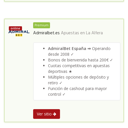
Premium
online
Admiralbet.es
Apuestas en
La Alfera
AdmiralBet España ⇒
Operando
desde 2008 ✓
Bonos de bienvenida hasta 200€ ✓
Cuotas competitivas en apuestas
deportivas ★
Múltiples opciones de depósito y
retiro ✓
Función de cashout para mayor
control ✓
Ver sitio