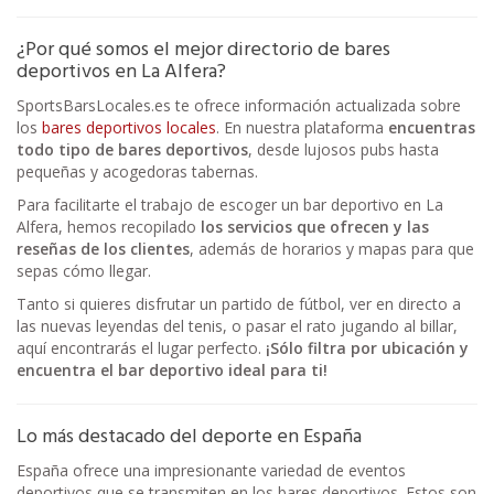
¿Por qué somos el mejor directorio de bares
deportivos en La Alfera?
SportsBarsLocales.es te ofrece información actualizada sobre
los
bares deportivos locales
. En nuestra plataforma
encuentras
todo tipo de bares deportivos
, desde lujosos pubs hasta
pequeñas y acogedoras tabernas.
Para facilitarte el trabajo de escoger un bar deportivo en La
Alfera, hemos recopilado
los servicios que ofrecen y las
reseñas de los clientes
, además de horarios y mapas para que
sepas cómo llegar.
Tanto si quieres disfrutar un partido de fútbol, ver en directo a
las nuevas leyendas del tenis, o pasar el rato jugando al billar,
aquí encontrarás el lugar perfecto.
¡Sólo filtra por ubicación y
encuentra el bar deportivo ideal para ti!
Lo más destacado del deporte en España
España ofrece una impresionante variedad de eventos
deportivos que se transmiten en los bares deportivos. Estos son