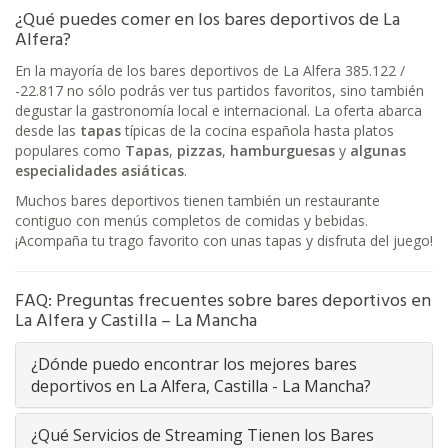
¿Qué puedes comer en los bares deportivos de La
Alfera?
En la mayoría de los bares deportivos de La Alfera 385.122 /
-22.817 no sólo podrás ver tus partidos favoritos, sino también
degustar la gastronomía local e internacional. La oferta abarca
desde las
tapas
típicas de la cocina española hasta platos
populares como
Tapas
,
pizzas
,
hamburguesas
y
algunas
especialidades asiáticas
.
Muchos bares deportivos tienen también un restaurante
contiguo con menús completos de comidas y bebidas.
¡Acompaña tu trago favorito con unas tapas y disfruta del juego!
FAQ: Preguntas frecuentes sobre bares deportivos en
La Alfera y Castilla – La Mancha
¿Dónde puedo encontrar los mejores bares
deportivos en La Alfera, Castilla - La Mancha?
¿Qué Servicios de Streaming Tienen los Bares