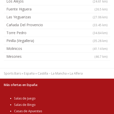
Los Alejos
(24.61 km)
Fuente Higuera
(26.5 km)
Las Yeguarizas
(27.06 km)
Cañada Del Provencio
(33.45 km)
Torre Pedro
(34.84 km)
Pinilla (Vegallera)
(35.28 km)
Molinicos
(41.14 km)
Mesones
(46.7 km)
Sports Bars
»
España
»
Castilla – La Mancha
»
La Alfera
Más ofertas en España:
Salas de Juego
Salas de Bingo
Casas de Apuestas