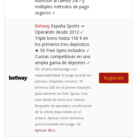
Atención al cliente 24/7 y
múltiples métodos de pago
seguros ✓
Betway
España Sports ⇒
Operando desde 2012 ✓
Triple bono hasta 150 € en
los primeros tres depósitos
★ 50 Free Spins incluidos ✓
Cuotas competitivas en una
amplia gama de deportes ✓
18+ (Publicidad) Juega con
responsabilidad, El juego puede ser
Regístrate
adictivo. Depósito mínimo: 1€
(mínimo 20€ en el primer depósito
para obtener los Free Spins). Una
sola oferta de bono por cliente.
Requisito de apuesta y condiciones
de la oferta disponibles en el
enlace. Aplican otros términos
promocionales del juego. Se
Aplican T&Cs
.