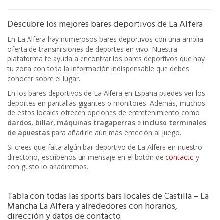
Descubre los mejores bares deportivos de La Alfera
En La Alfera hay numerosos bares deportivos con una amplia
oferta de transmisiones de deportes en vivo. Nuestra
plataforma te ayuda a encontrar los bares deportivos que hay
tu zona con toda la información indispensable que debes
conocer sobre el lugar.
En los bares deportivos de La Alfera en España puedes ver los
deportes en pantallas gigantes o monitores. Además, muchos
de estos locales ofrecen opciones de entretenimiento como
dardos, billar, máquinas tragaperras e incluso terminales
de apuestas
para añadirle aún más emoción al juego.
Si crees que falta algún bar deportivo de La Alfera en nuestro
directorio, escríbenos un mensaje en el botón de
contacto
y
con gusto lo añadiremos.
Tabla con todas las sports bars locales de Castilla – La
Mancha La Alfera y alrededores con horarios,
dirección y datos de contacto