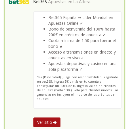
Bet365
Apuestas en
La Alfera
Bet365 España ⇒ Líder Mundial en
Apuestas Online ✓
Bono de bienvenida del 100% hasta
200€ en créditos de apuesta ✓
Cuota mínima de 1.50 para liberar el
bono ★
Acceso a transmisiones en directo y
apuestas en vivo ✓
Apuestas deportivas y casino en una
sola plataforma ✓
18+ (Publicidad). Juega con responsabilidad. Regístrate
en bet365, ingresa 5€ o más en tu cuenta y
conseguirás un 100% de tu ingreso válido en créditos
de apuesta (hasta 100€). Solo para clientes nuevos. Las
ganancias no incluyen el importe de los créditos de
apuesta.
Ver sitio