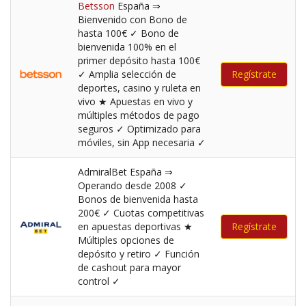
Betsson
España ⇒
Bienvenido con Bono de
hasta 100€ ✓ Bono de
bienvenida 100% en el
primer depósito hasta 100€
✓ Amplia selección de
Regístrate
deportes, casino y ruleta en
vivo ★ Apuestas en vivo y
múltiples métodos de pago
seguros ✓ Optimizado para
móviles, sin App necesaria ✓
AdmiralBet España ⇒
Operando desde 2008 ✓
Bonos de bienvenida hasta
200€ ✓ Cuotas competitivas
en apuestas deportivas ★
Regístrate
Múltiples opciones de
depósito y retiro ✓ Función
de cashout para mayor
control ✓