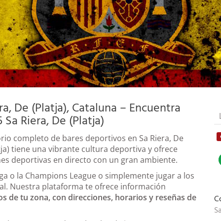
a, De (Platja), Cataluna – Encuentra
 Sa Riera, De (Platja)
torio completo de bares deportivos en Sa Riera, De
tja) tiene una vibrante cultura deportiva y ofrece
es deportivas en directo con un gran ambiente.
Liga o la Champions League o simplemente jugar a los
deal. Nuestra plataforma te ofrece información
s de tu zona, con direcciones, horarios y reseñas de
C
Sa