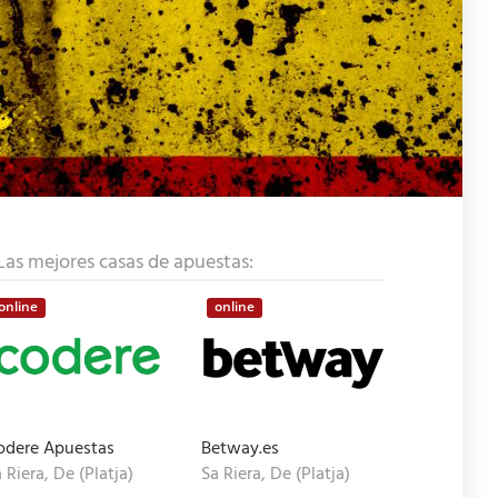
Las mejores casas de apuestas:
online
online
odere Apuestas
Betway.es
 Riera, De (Platja)
Sa Riera, De (Platja)