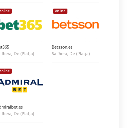
online
online
et365
Betsson.es
 Riera, De (Platja)
Sa Riera, De (Platja)
online
dmiralbet.es
 Riera, De (Platja)