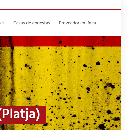
nes
Casas de apuestas
Proveedor en línea
(Platja)