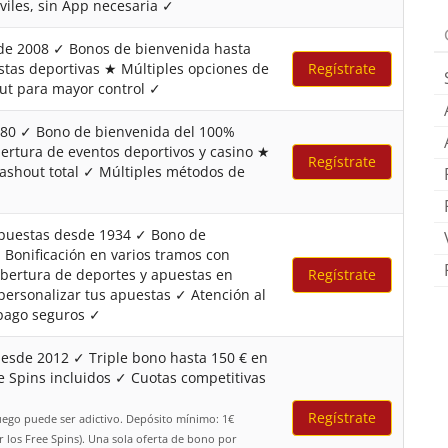
iles, sin App necesaria ✓
e 2008 ✓ Bonos de bienvenida hasta
tas deportivas ★ Múltiples opciones de
Regístrate
out para mayor control ✓
80 ✓ Bono de bienvenida del 100%
ertura de eventos deportivos y casino ★
Regístrate
cashout total ✓ Múltiples métodos de
puestas desde 1934 ✓ Bono de
 Bonificación en varios tramos con
bertura de deportes y apuestas en
Regístrate
ersonalizar tus apuestas ✓ Atención al
 pago seguros ✓
sde 2012 ✓ Triple bono hasta 150 € en
e Spins incluidos ✓ Cuotas competitivas
Regístrate
juego puede ser adictivo. Depósito mínimo: 1€
 los Free Spins). Una sola oferta de bono por