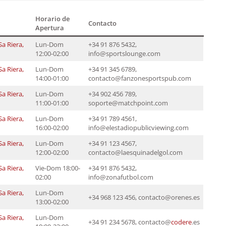
Horario de
Contacto
Apertura
a Riera,
Lun-Dom
+34 91 876 5432,
12:00-02:00
info@sportslounge.com
a Riera,
Lun-Dom
+34 91 345 6789,
14:00-01:00
contacto@fanzonesportspub.com
a Riera,
Lun-Dom
+34 902 456 789,
11:00-01:00
soporte@matchpoint.com
a Riera,
Lun-Dom
+34 91 789 4561,
16:00-02:00
info@elestadiopublicviewing.com
a Riera,
Lun-Dom
+34 91 123 4567,
12:00-02:00
contacto@laesquinadelgol.com
a Riera,
Vie-Dom 18:00-
+34 91 876 5432,
02:00
info@zonafutbol.com
a Riera,
Lun-Dom
+34 968 123 456, contacto@orenes.es
13:00-02:00
a Riera,
Lun-Dom
+34 91 234 5678, contacto@
codere
.es