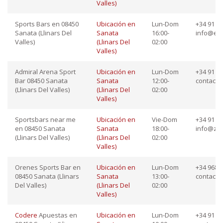
Valles)
Sports Bars en 08450
Ubicación en
Lun-Dom
+34 91 78
Sanata (Llinars Del
Sanata
16:00-
info@ele
Valles)
(Llinars Del
02:00
Valles)
Admiral Arena Sport
Ubicación en
Lun-Dom
+34 91 12
Bar 08450 Sanata
Sanata
12:00-
contacto
(Llinars Del Valles)
(Llinars Del
02:00
Valles)
Sportsbars near me
Ubicación en
Vie-Dom
+34 91 87
en 08450 Sanata
Sanata
18:00-
info@zo
(Llinars Del Valles)
(Llinars Del
02:00
Valles)
Orenes Sports Bar en
Ubicación en
Lun-Dom
+34 968 1
08450 Sanata (Llinars
Sanata
13:00-
contact
Del Valles)
(Llinars Del
02:00
Valles)
Codere
Apuestas en
Ubicación en
Lun-Dom
+34 91 23