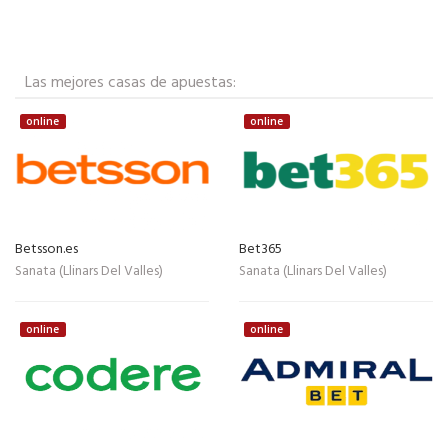
Las mejores casas de apuestas:
online
online
Betsson.es
Bet365
Sanata (Llinars Del Valles)
Sanata (Llinars Del Valles)
online
online