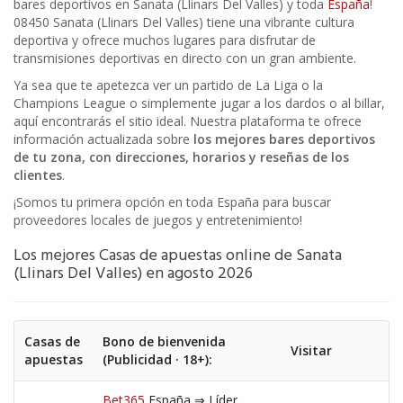
bares deportivos en Sanata (Llinars Del Valles) y toda
España
!
08450 Sanata (Llinars Del Valles) tiene una vibrante cultura
deportiva y ofrece muchos lugares para disfrutar de
transmisiones deportivas en directo con un gran ambiente.
Ya sea que te apetezca ver un partido de La Liga o la
Champions League o simplemente jugar a los dardos o al billar,
aquí encontrarás el sitio ideal. Nuestra plataforma te ofrece
información actualizada sobre
los mejores bares deportivos
de tu zona, con direcciones, horarios y reseñas de los
clientes
.
¡Somos tu primera opción en toda España para buscar
proveedores locales de juegos y entretenimiento!
Los mejores Casas de apuestas online de Sanata
(Llinars Del Valles) en agosto 2026
Casas de
Bono de bienvenida
Visitar
apuestas
(Publicidad · 18+):
Bet365
España ⇒ Líder