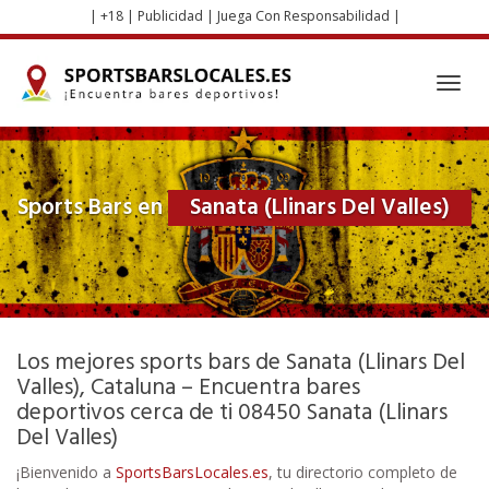
Skip
| +18 | Publicidad | Juega Con Responsabilidad |
to
main
content
Toggl
navig
Sports Bars en
Sanata (Llinars Del Valles)
Los mejores sports bars de Sanata (Llinars Del
Valles), Cataluna – Encuentra bares
deportivos cerca de ti 08450 Sanata (Llinars
Del Valles)
¡Bienvenido a
SportsBarsLocales.es
, tu directorio completo de