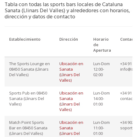
Tabla con todas las sports bars locales de Cataluna
Sanata (Llinars Del Valles) y alrededores con horarios,
dirección y datos de contacto
Establecimiento
Dirección
Horario
Contact
de
Apertura
The Sports Lounge en
Ubicación en
Lun-Dom
+34 91 87
08450 Sanata (Llinars
Sanata
12:00-
info@sp
Del Valles)
(Llinars Del
02:00
Valles)
Sports Pub en 08450
Ubicación en
Lun-Dom
+34 91 34
Sanata (Llinars Del
Sanata
14:00-
contact
Valles)
(Llinars Del
01:00
Valles)
Match Point Sports
Ubicación en
Lun-Dom
+34 902 4
Bar en 08450 Sanata
Sanata
11:00-
soporte
(Llinars Del Valles)
(Llinars Del
01:00