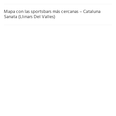
Mapa con las sportsbars más cercanas – Cataluna
Sanata (Llinars Del Valles)