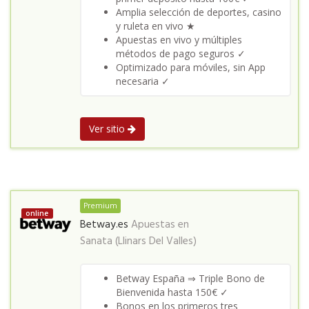
Amplia selección de deportes, casino
y ruleta en vivo ★
Apuestas en vivo y múltiples
métodos de pago seguros ✓
Optimizado para móviles, sin App
necesaria ✓
Ver sitio
Premium
online
Betway.es
Apuestas en
Sanata (Llinars Del Valles)
Betway España ⇒ Triple Bono de
Bienvenida hasta 150€ ✓
Bonos en los primeros tres