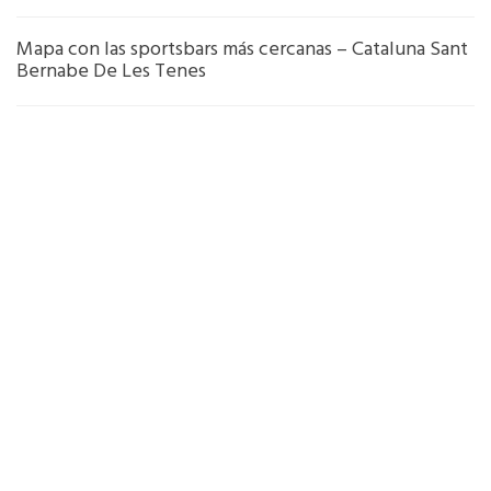
Mapa con las sportsbars más cercanas – Cataluna Sant
Bernabe De Les Tenes