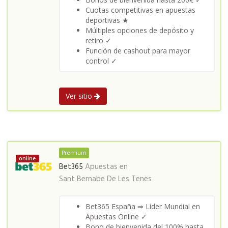
Cuotas competitivas en apuestas
deportivas ★
Múltiples opciones de depósito y
retiro ✓
Función de cashout para mayor
control ✓
Ver sitio
Premium
online
Bet365
Apuestas en
Sant Bernabe De Les Tenes
Bet365 España ⇒ Líder Mundial en
Apuestas Online ✓
Bono de bienvenida del 100% hasta