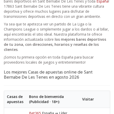
bares deportivos en Sant Bernabe De Les Tenes y toda
España
!
17863 Sant Bernabe De Les Tenes tiene una vibrante cultura
deportiva y ofrece muchos lugares para disfrutar de
transmisiones deportivas en directo con un gran ambiente.
Ya sea que te apetezca ver un partido de La Liga o la
Champions League o simplemente jugar a los dardos o al billar,
aquí encontrarás el sitio ideal. Nuestra plataforma te ofrece
información actualizada sobre
los mejores bares deportivos
de tu zona, con direcciones, horarios y reseñas de los
clientes
.
¡Somos tu primera opción en toda España para buscar
proveedores locales de juegos y entretenimiento!
Los mejores Casas de apuestas online de Sant
Bernabe De Les Tenes en agosto 2026
Casas de
Bono de bienvenida
Visitar
apuestas
(Publicidad · 18+):
Bet365
España ⇒ Líder