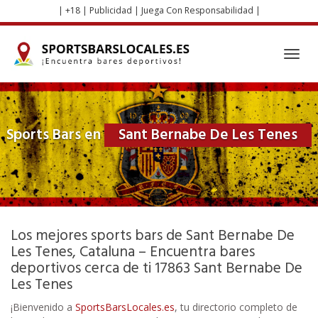
Skip
| +18 | Publicidad | Juega Con Responsabilidad |
to
main
content
Toggl
navig
Sports Bars en
Sant Bernabe De Les Tenes
Los mejores sports bars de Sant Bernabe De
Les Tenes, Cataluna – Encuentra bares
deportivos cerca de ti 17863 Sant Bernabe De
Les Tenes
¡Bienvenido a
SportsBarsLocales.es
, tu directorio completo de