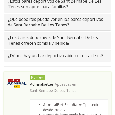
¿Estos bares deportivos de Sant Bernabe De Les
Tenes son aptos para familias?
¿Qué deportes puedo ver en los bares deportivos
de Sant Bernabe De Les Tenes?
¿Los bares deportivos de Sant Bernabe De Les
Tenes ofrecen comida y bebida?
¿Dónde hay un bar deportivo abierto cerca de mí?
Premium
online
Admiralbet.es
Apuestas en
Sant Bernabe De Les Tenes
AdmiralBet España ⇒
Operando
desde 2008 ✓
Bonos de bienvenida hasta 200€ ✓