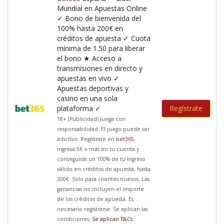
Mundial en Apuestas Online
✓ Bono de bienvenida del
100% hasta 200€ en
créditos de apuesta ✓ Cuota
mínima de 1.50 para liberar
el bono ★ Acceso a
transmisiones en directo y
apuestas en vivo ✓
Apuestas deportivas y
casino en una sola
plataforma ✓
Regístrate
18+ (Publicidad) Juega con
responsabilidad. El juego puede ser
adictivo. Regístrate en
bet365
,
ingresa 5€ o más en tu cuenta y
conseguirás un 100% de tu ingreso
válido en créditos de apuesta, hasta
200€. Solo para clientes nuevos. Las
ganancias no incluyen el importe
de los créditos de apuesta. Es
necesario registrarse. Se aplican las
condiciones.
Se aplican T&Cs
.