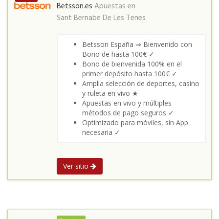
Betsson.es
Apuestas en
Sant Bernabe De Les Tenes
Betsson España ⇒ Bienvenido con
Bono de hasta 100€ ✓
Bono de bienvenida 100% en el
primer depósito hasta 100€ ✓
Amplia selección de deportes, casino
y ruleta en vivo ★
Apuestas en vivo y múltiples
métodos de pago seguros ✓
Optimizado para móviles, sin App
necesaria ✓
Ver sitio