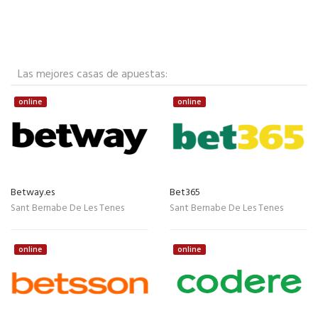
Las mejores casas de apuestas:
online
online
Betway.es
Bet365
Sant Bernabe De Les Tenes
Sant Bernabe De Les Tenes
online
online