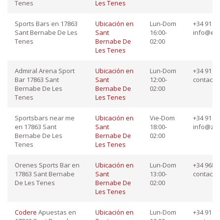
Tenes
Les Tenes
Sports Bars en 17863
Ubicación en
Lun-Dom
+34 91 78
Sant Bernabe De Les
Sant
16:00-
info@ele
Tenes
Bernabe De
02:00
Les Tenes
Admiral Arena Sport
Ubicación en
Lun-Dom
+34 91 12
Bar 17863 Sant
Sant
12:00-
contacto
Bernabe De Les
Bernabe De
02:00
Tenes
Les Tenes
Sportsbars near me
Ubicación en
Vie-Dom
+34 91 87
en 17863 Sant
Sant
18:00-
info@zo
Bernabe De Les
Bernabe De
02:00
Tenes
Les Tenes
Orenes Sports Bar en
Ubicación en
Lun-Dom
+34 968 1
17863 Sant Bernabe
Sant
13:00-
contact
De Les Tenes
Bernabe De
02:00
Les Tenes
Codere
Apuestas en
Ubicación en
Lun-Dom
+34 91 23