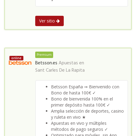
Ver sitio
Premium
online
Betsson.es
Apuestas en
Sant Carles De La Rapita
Betsson España ⇒ Bienvenido con
Bono de hasta 100€ ✓
Bono de bienvenida 100% en el
primer depósito hasta 100€ ✓
Amplia selección de deportes, casino
y ruleta en vivo ★
Apuestas en vivo y múltiples
métodos de pago seguros ✓
Optimizado para móviles, sin App