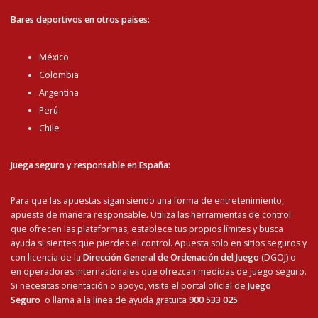
Bares deportivos en otros países:
México
Colombia
Argentina
Perú
Chile
Juega seguro y responsable en España:
Para que las apuestas sigan siendo una forma de entretenimiento,
apuesta de manera responsable. Utiliza las herramientas de control
que ofrecen las plataformas, establece tus propios límites y busca
ayuda si sientes que pierdes el control. Apuesta solo en sitios seguros y
con licencia de la
Dirección General de Ordenación del Juego
(DGOJ) o
en operadores internacionales que ofrezcan medidas de juego seguro.
Si necesitas orientación o apoyo, visita el portal oficial de
Juego
Seguro
o llama a la línea de ayuda gratuita
900 533 025
.