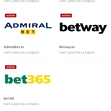
Sant Carles De La Rapita
Sant Carles De La Rapita
online
online
Admiralbet.es
Betway.es
Sant Carles De La Rapita
Sant Carles De La Rapita
online
Bet365
Sant Carles De La Rapita