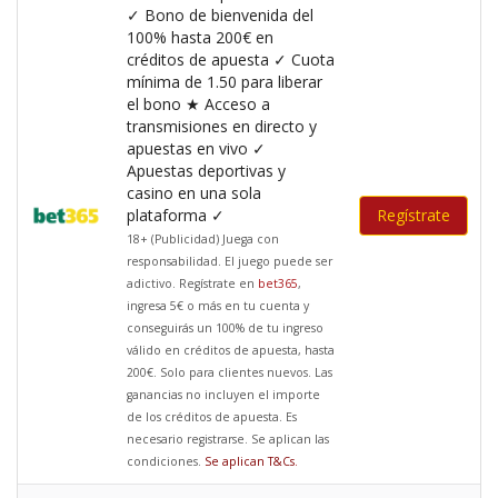
✓ Bono de bienvenida del
100% hasta 200€ en
créditos de apuesta ✓ Cuota
mínima de 1.50 para liberar
el bono ★ Acceso a
transmisiones en directo y
apuestas en vivo ✓
Apuestas deportivas y
casino en una sola
plataforma ✓
Regístrate
18+ (Publicidad) Juega con
responsabilidad. El juego puede ser
adictivo. Regístrate en
bet365
,
ingresa 5€ o más en tu cuenta y
conseguirás un 100% de tu ingreso
válido en créditos de apuesta, hasta
200€. Solo para clientes nuevos. Las
ganancias no incluyen el importe
de los créditos de apuesta. Es
necesario registrarse. Se aplican las
condiciones.
Se aplican T&Cs
.