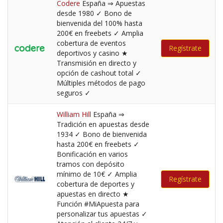
Codere
España ⇒ Apuestas
desde 1980 ✓ Bono de
bienvenida del 100% hasta
200€ en freebets ✓ Amplia
cobertura de eventos
Regístrate
deportivos y casino ★
Transmisión en directo y
opción de cashout total ✓
Múltiples métodos de pago
seguros ✓
William Hill
España ⇒
Tradición en apuestas desde
1934 ✓ Bono de bienvenida
hasta 200€ en freebets ✓
Bonificación en varios
tramos con depósito
mínimo de 10€ ✓ Amplia
Regístrate
cobertura de deportes y
apuestas en directo ★
Función #MiApuesta para
personalizar tus apuestas ✓