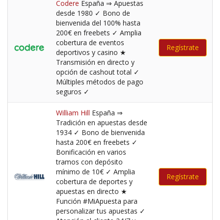
Codere
España ⇒ Apuestas
desde 1980 ✓ Bono de
bienvenida del 100% hasta
200€ en freebets ✓ Amplia
cobertura de eventos
Regístrate
deportivos y casino ★
Transmisión en directo y
opción de cashout total ✓
Múltiples métodos de pago
seguros ✓
William Hill
España ⇒
Tradición en apuestas desde
1934 ✓ Bono de bienvenida
hasta 200€ en freebets ✓
Bonificación en varios
tramos con depósito
mínimo de 10€ ✓ Amplia
Regístrate
cobertura de deportes y
apuestas en directo ★
Función #MiApuesta para
personalizar tus apuestas ✓