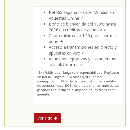
Bet365 España ⇒ Líder Mundial en
Apuestas Online ✓
Bono de bienvenida del 100% hasta
200€ en créditos de apuesta ✓
Cuota mínima de 1.50 para liberar el
bono ★
Acceso a transmisiones en directo y
apuestas en vivo ✓
Apuestas deportivas y casino en una
sola plataforma ✓
18+ (Publicidad). Juega con responsabilidad. Regístrate
en bet365, ingresa 5€ o más en tu cuenta y
conseguirás un 100% de tu ingreso válido en créditos
de apuesta (hasta 100€). Solo para clientes nuevos. Las
ganancias no incluyen el importe de los créditos de
apuesta.
Ver sitio