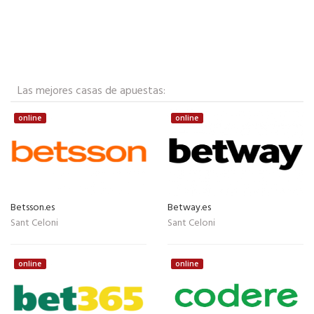
Las mejores casas de apuestas:
online
online
Betsson.es
Betway.es
Sant Celoni
Sant Celoni
online
online