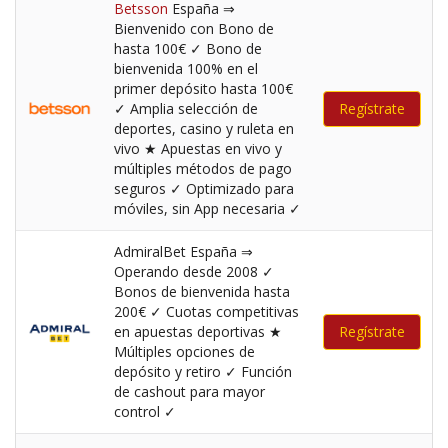
Betsson
España ⇒
Bienvenido con Bono de
hasta 100€ ✓ Bono de
bienvenida 100% en el
primer depósito hasta 100€
✓ Amplia selección de
Regístrate
deportes, casino y ruleta en
vivo ★ Apuestas en vivo y
múltiples métodos de pago
seguros ✓ Optimizado para
móviles, sin App necesaria ✓
AdmiralBet España ⇒
Operando desde 2008 ✓
Bonos de bienvenida hasta
200€ ✓ Cuotas competitivas
en apuestas deportivas ★
Regístrate
Múltiples opciones de
depósito y retiro ✓ Función
de cashout para mayor
control ✓