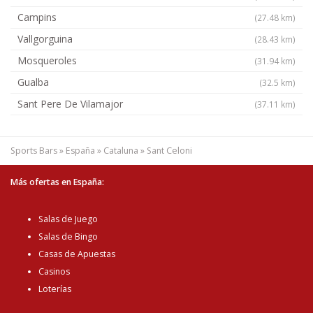
Campins
(27.48 km)
Vallgorguina
(28.43 km)
Mosqueroles
(31.94 km)
Gualba
(32.5 km)
Sant Pere De Vilamajor
(37.11 km)
Sports Bars
»
España
»
Cataluna
»
Sant Celoni
Más ofertas en España:
Salas de Juego
Salas de Bingo
Casas de Apuestas
Casinos
Loterías