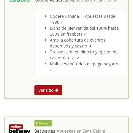
Codere Apuestas
Apuestas en
Sant Celoni
Codere España ⇒ Apuestas desde
1980 ✓
Bono de bienvenida del 100% hasta
200€ en freebets ✓
Amplia cobertura de eventos
deportivos y casino ★
Transmisión en directo y opción de
cashout total ✓
Múltiples métodos de pago seguros
✓
Ver sitio
Premium
online
Betway.es
Apuestas en
Sant Celoni