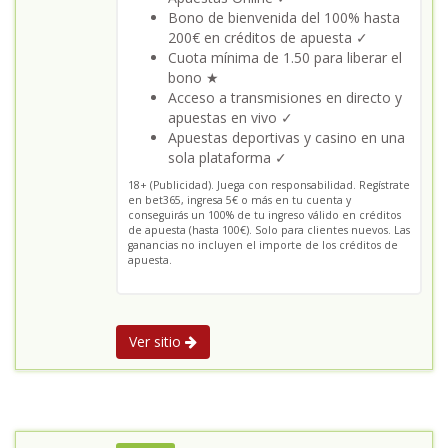
Bono de bienvenida del 100% hasta
200€ en créditos de apuesta ✓
Cuota mínima de 1.50 para liberar el
bono ★
Acceso a transmisiones en directo y
apuestas en vivo ✓
Apuestas deportivas y casino en una
sola plataforma ✓
18+ (Publicidad). Juega con responsabilidad. Regístrate
en bet365, ingresa 5€ o más en tu cuenta y
conseguirás un 100% de tu ingreso válido en créditos
de apuesta (hasta 100€). Solo para clientes nuevos. Las
ganancias no incluyen el importe de los créditos de
apuesta.
Ver sitio