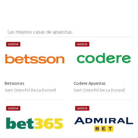
Las mejores casas de apuestas:
online
online
Betsson.es
Codere Apuestas
Sant Cristofol De La Donzell
Sant Cristofol De La Donzell
online
online