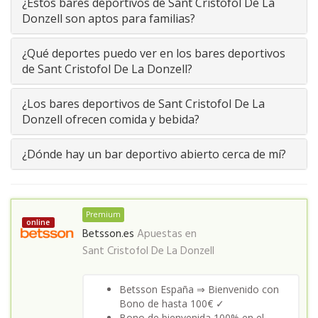
¿Estos bares deportivos de Sant Cristofol De La
Donzell son aptos para familias?
¿Qué deportes puedo ver en los bares deportivos
de Sant Cristofol De La Donzell?
¿Los bares deportivos de Sant Cristofol De La
Donzell ofrecen comida y bebida?
¿Dónde hay un bar deportivo abierto cerca de mí?
Premium
online
Betsson.es
Apuestas en
Sant Cristofol De La Donzell
Betsson España ⇒ Bienvenido con
Bono de hasta 100€ ✓
Bono de bienvenida 100% en el