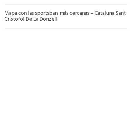
Mapa con las sportsbars más cercanas – Cataluna Sant
Cristofol De La Donzell