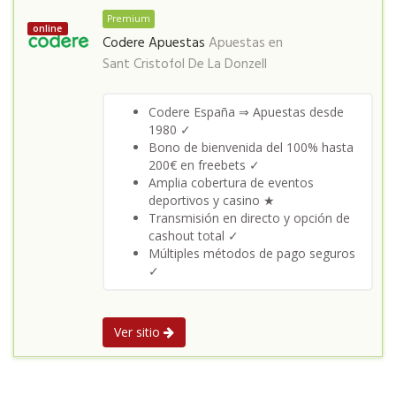
Premium
online
Codere Apuestas
Apuestas en
Sant Cristofol De La Donzell
Codere España ⇒ Apuestas desde
1980 ✓
Bono de bienvenida del 100% hasta
200€ en freebets ✓
Amplia cobertura de eventos
deportivos y casino ★
Transmisión en directo y opción de
cashout total ✓
Múltiples métodos de pago seguros
✓
Ver sitio