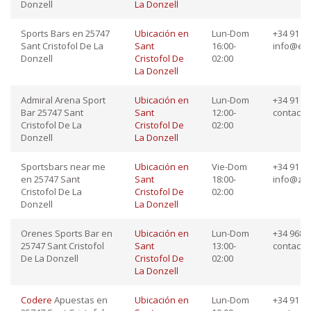
Donzell
La Donzell
Sports Bars en 25747
Ubicación en
Lun-Dom
+34 91 78
Sant Cristofol De La
Sant
16:00-
info@ele
Donzell
Cristofol De
02:00
La Donzell
Admiral Arena Sport
Ubicación en
Lun-Dom
+34 91 12
Bar 25747 Sant
Sant
12:00-
contacto
Cristofol De La
Cristofol De
02:00
Donzell
La Donzell
Sportsbars near me
Ubicación en
Vie-Dom
+34 91 87
en 25747 Sant
Sant
18:00-
info@zo
Cristofol De La
Cristofol De
02:00
Donzell
La Donzell
Orenes Sports Bar en
Ubicación en
Lun-Dom
+34 968 1
25747 Sant Cristofol
Sant
13:00-
contact
De La Donzell
Cristofol De
02:00
La Donzell
Codere
Apuestas en
Ubicación en
Lun-Dom
+34 91 23