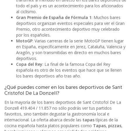
todo el país y es un acontecimiento para los aficionados
al ciclismo.
Gran Premio de España de Fórmula 1
: Muchos bares
deportivos organizan eventos especiales para ver el Gran
Premio, otro acontecimiento deportivo muy celebrado
por los españoles.
MotoGP
: Varias carreras de la serie MotoGP tienen lugar
en España, específicamente en Jerez, Cataluña, Valencia y
Aragón, y son transmitidas en directo en muchos bares
deportivos.
Copa del Rey
: La final de la famosa Copa del Rey
española es otro de los eventos que hace que se llenen
los bares deportivos año tras año.
¿Qué puedes comer en los bares deportivos de Sant
Cristofol De La Donzell?
En la mayoría de los bares deportivos de Sant Cristofol De La
Donzell 419.404 / 11.857 no sólo podrás ver tus partidos
favoritos, sino también degustar la gastronomía local e
internacional. La oferta abarca desde las
tapas
típicas de la
cocina española hasta platos populares como
Tapas
,
pizzas
,