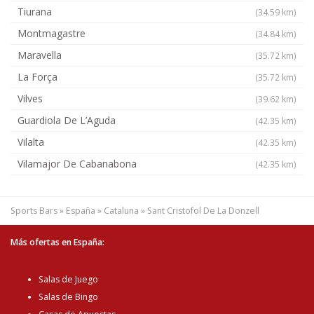
Tiurana
(34.59 km)
Montmagastre
(34.84 km)
Maravella
(35.72 km)
La Força
(35.72 km)
Vilves
(39.62 km)
Guardiola De L’Aguda
(42.35 km)
Vilalta
(42.35 km)
Vilamajor De Cabanabona
(42.35 km)
Sports Bars
»
España
»
Cataluna
»
Sant Cristofol De La Donzell
Más ofertas en España:
Salas de Juego
Salas de Bingo