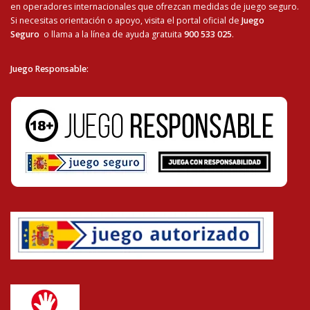
en operadores internacionales que ofrezcan medidas de juego seguro.
Si necesitas orientación o apoyo, visita el portal oficial de
Juego
Seguro
o llama a la línea de ayuda gratuita
900 533 025
.
Juego Responsable
: