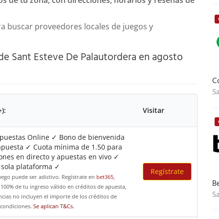
s de tu zona, con direcciones, horarios y reseñas de
a buscar proveedores locales de juegos y
de Sant Esteve De Palautordera en agosto
C
S
):
Visitar
puestas Online ✓ Bono de bienvenida
 apuesta ✓ Cuota mínima de 1.50 para
ones en directo y apuestas en vivo ✓
 sola plataforma ✓
Regístrate
juego puede ser adictivo. Regístrate en
bet365
,
B
 100% de tu ingreso válido en créditos de apuesta,
S
ncias no incluyen el importe de los créditos de
s condiciones.
Se aplican T&Cs
.