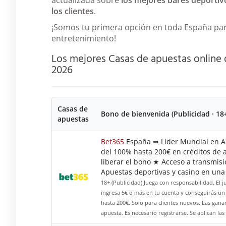
actualizada sobre
los mejores bares deportivo
los clientes
.
¡Somos tu primera opción en toda España par
entretenimiento!
Los mejores Casas de apuestas online 
2026
Casas de
Bono de bienvenida (Publicidad · 18+
apuestas
Bet365
España ⇒ Líder Mundial en A
del 100% hasta 200€ en créditos de
liberar el bono ★ Acceso a transmisi
Apuestas deportivas y casino en una
18+ (Publicidad) Juega con responsabilidad. El 
ingresa 5€ o más en tu cuenta y conseguirás un
hasta 200€. Solo para clientes nuevos. Las gana
apuesta. Es necesario registrarse. Se aplican la