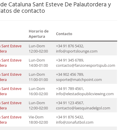
s de Cataluna Sant Esteve De Palautordera y
 datos de contacto
Horario de
Contacto
Apertura
 Sant Esteve
Lun-Dom
+34 91 876 5432,
dera
12:00-02:00
info@sportslounge.com
 Sant Esteve
Lun-Dom
+34 91 345 6789,
dera
14:00-01:00
contacto@fanzonesportspub.com
 Sant Esteve
Lun-Dom
+34 902 456 789,
dera
11:00-01:00
soporte@matchpoint.com
 Sant Esteve
Lun-Dom
+34 91 789 4561,
dera
16:00-02:00
info@elestadiopublicviewing.com
 Sant Esteve
Lun-Dom
+34 91 123 4567,
dera
12:00-02:00
contacto@laesquinadelgol.com
 Sant Esteve
Vie-Dom
+34 91 876 5432,
dera
18:00-02:00
info@zonafutbol.com