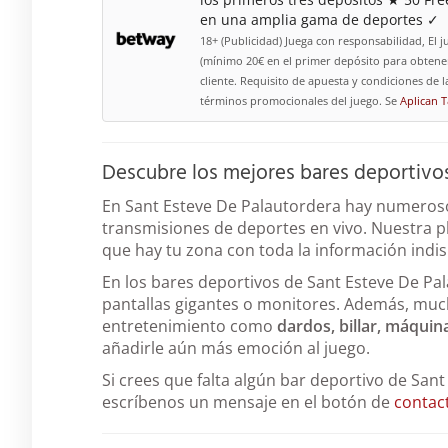
en una amplia gama de deportes ✓
18+ (Publicidad) Juega con responsabilidad, El 
(mínimo 20€ en el primer depósito para obtener
cliente. Requisito de apuesta y condiciones de l
términos promocionales del juego. Se
Aplican 
Descubre los mejores bares deportivo
En Sant Esteve De Palautordera hay numeroso
transmisiones de deportes en vivo. Nuestra p
que hay tu zona con toda la información indi
En los bares deportivos de Sant Esteve De Pa
pantallas gigantes o monitores. Además, muc
entretenimiento como
dardos, billar, máquin
añadirle aún más emoción al juego.
Si crees que falta algún bar deportivo de San
escríbenos un mensaje en el botón de
contac