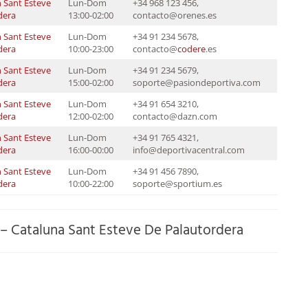
 Sant Esteve
Lun-Dom
+34 968 123 456,
dera
13:00-02:00
contacto@orenes.es
 Sant Esteve
Lun-Dom
+34 91 234 5678,
dera
10:00-23:00
contacto@
codere
.es
 Sant Esteve
Lun-Dom
+34 91 234 5679,
dera
15:00-02:00
soporte@pasiondeportiva.com
 Sant Esteve
Lun-Dom
+34 91 654 3210,
dera
12:00-02:00
contacto@dazn.com
 Sant Esteve
Lun-Dom
+34 91 765 4321,
dera
16:00-00:00
info@deportivacentral.com
 Sant Esteve
Lun-Dom
+34 91 456 7890,
dera
10:00-22:00
soporte@sportium.es
– Cataluna Sant Esteve De Palautordera