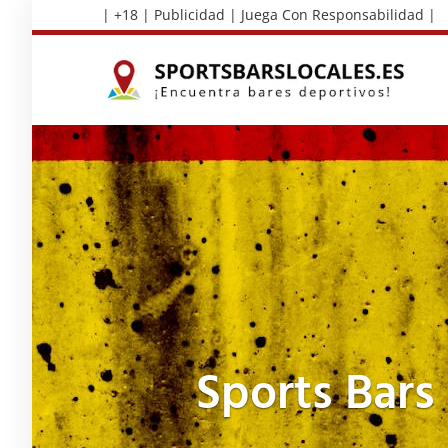
Skip
| +18 | Publicidad | Juega Con Responsabilidad |
to
main
content
Sports Bars