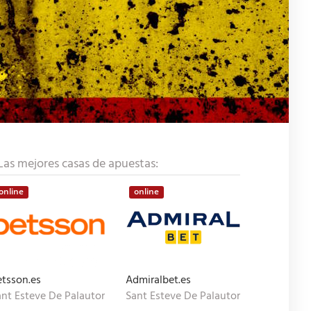
Las mejores casas de apuestas:
online
online
etsson.es
Admiralbet.es
ant Esteve De Palautordera
Sant Esteve De Palautordera