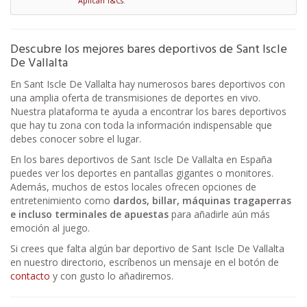
Aplican T&Cs
.
Descubre los mejores bares deportivos de Sant Iscle
De Vallalta
En Sant Iscle De Vallalta hay numerosos bares deportivos con
una amplia oferta de transmisiones de deportes en vivo.
Nuestra plataforma te ayuda a encontrar los bares deportivos
que hay tu zona con toda la información indispensable que
debes conocer sobre el lugar.
En los bares deportivos de Sant Iscle De Vallalta en España
puedes ver los deportes en pantallas gigantes o monitores.
Además, muchos de estos locales ofrecen opciones de
entretenimiento como
dardos, billar, máquinas tragaperras
e incluso terminales de apuestas
para añadirle aún más
emoción al juego.
Si crees que falta algún bar deportivo de Sant Iscle De Vallalta
en nuestro directorio, escríbenos un mensaje en el botón de
contacto
y con gusto lo añadiremos.