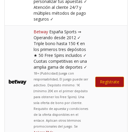
personalizar tus apuestas ✓
Atención al cliente 24/7 y
múltiples métodos de pago
seguros ✓
Betway
España Sports ⇒
Operando desde 2012 ✓
Triple bono hasta 150 € en
los primeros tres depósitos
★ 50 Free Spins incluidos ✓
Cuotas competitivas en una
amplia gama de deportes ✓
18+ (Publicidad) Juega con
responsabilidad, El juego puede ser
Regístrate
adictivo. Depósito mínimo: 1€
(mínimo 20€ en el primer depósito
para obtener los Free Spins). Una
sola oferta de bono por cliente.
Requisito de apuesta y condiciones
de la oferta disponibles en el
enlace. Aplican otros términos
promocionales del juego. Se