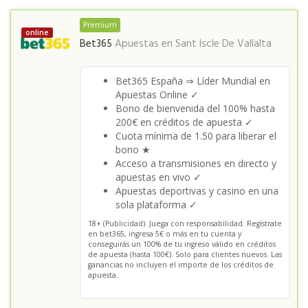
Premium
online
Bet365
Apuestas en
Sant Iscle De Vallalta
Bet365 España ⇒ Líder Mundial en
Apuestas Online ✓
Bono de bienvenida del 100% hasta
200€ en créditos de apuesta ✓
Cuota mínima de 1.50 para liberar el
bono ★
Acceso a transmisiones en directo y
apuestas en vivo ✓
Apuestas deportivas y casino en una
sola plataforma ✓
18+ (Publicidad). Juega con responsabilidad. Regístrate
en bet365, ingresa 5€ o más en tu cuenta y
conseguirás un 100% de tu ingreso válido en créditos
de apuesta (hasta 100€). Solo para clientes nuevos. Las
ganancias no incluyen el importe de los créditos de
apuesta.