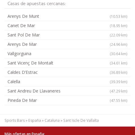
Casas de apuestas cercanas:
Arenys De Munt
(10.53 km)
Canet De Mar
(18.95 km)
Sant Pol De Mar
(22.09 km)
Arenys De Mar
(24.96 km)
Vallgorguina
(30.64 km)
Sant Vicenç De Montalt
(34.61 km)
Caldes D’Estrac
(36.89 km)
Calella
(39.39 km)
Sant Andreu De Llavaneres
(47.29 km)
Pineda De Mar
(47.55 km)
Sports Bars
»
España
»
Cataluna
»
Sant Iscle De Vallalta
Más ofertas en España: