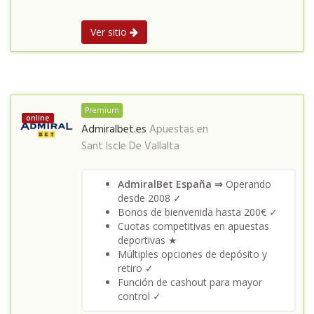
Ver sitio
Premium
online
Admiralbet.es
Apuestas en
Sant Iscle De Vallalta
AdmiralBet España ⇒
Operando
desde 2008 ✓
Bonos de bienvenida hasta 200€ ✓
Cuotas competitivas en apuestas
deportivas ★
Múltiples opciones de depósito y
retiro ✓
Función de cashout para mayor
control ✓