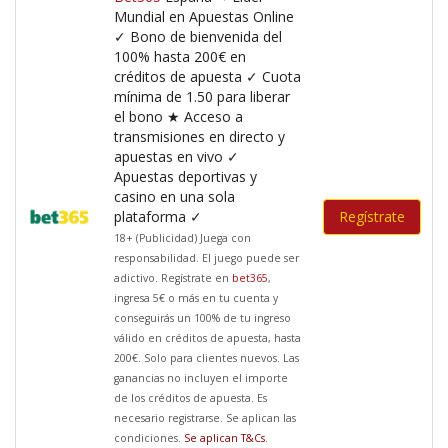
Mundial en Apuestas Online
✓ Bono de bienvenida del
100% hasta 200€ en
créditos de apuesta ✓ Cuota
mínima de 1.50 para liberar
el bono ★ Acceso a
transmisiones en directo y
apuestas en vivo ✓
Apuestas deportivas y
casino en una sola
plataforma ✓
Regístrate
18+ (Publicidad) Juega con
responsabilidad. El juego puede ser
adictivo. Regístrate en
bet365
,
ingresa 5€ o más en tu cuenta y
conseguirás un 100% de tu ingreso
válido en créditos de apuesta, hasta
200€. Solo para clientes nuevos. Las
ganancias no incluyen el importe
de los créditos de apuesta. Es
necesario registrarse. Se aplican las
condiciones.
Se aplican T&Cs
.