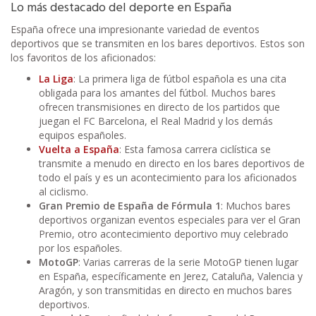
Lo más destacado del deporte en España
España ofrece una impresionante variedad de eventos
deportivos que se transmiten en los bares deportivos. Estos son
los favoritos de los aficionados:
La Liga
: La primera liga de fútbol española es una cita
obligada para los amantes del fútbol. Muchos bares
ofrecen transmisiones en directo de los partidos que
juegan el FC Barcelona, el Real Madrid y los demás
equipos españoles.
Vuelta a España
: Esta famosa carrera ciclística se
transmite a menudo en directo en los bares deportivos de
todo el país y es un acontecimiento para los aficionados
al ciclismo.
Gran Premio de España de Fórmula 1
: Muchos bares
deportivos organizan eventos especiales para ver el Gran
Premio, otro acontecimiento deportivo muy celebrado
por los españoles.
MotoGP
: Varias carreras de la serie MotoGP tienen lugar
en España, específicamente en Jerez, Cataluña, Valencia y
Aragón, y son transmitidas en directo en muchos bares
deportivos.