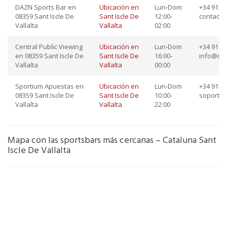
DAZN Sports Bar en
Ubicación en
Lun-Dom
+34 91 65
08359 Sant Iscle De
Sant Iscle De
12:00-
contact
Vallalta
Vallalta
02:00
Central Public Viewing
Ubicación en
Lun-Dom
+34 91 76
en 08359 Sant Iscle De
Sant Iscle De
16:00-
info@dep
Vallalta
Vallalta
00:00
Sportium Apuestas en
Ubicación en
Lun-Dom
+34 91 45
08359 Sant Iscle De
Sant Iscle De
10:00-
soporte
Vallalta
Vallalta
22:00
Mapa con las sportsbars más cercanas – Cataluna Sant
Iscle De Vallalta