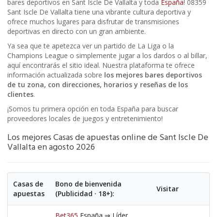
bares deportivos en Sant Iscle De Vallalta y toda
España
! 08359
Sant Iscle De Vallalta tiene una vibrante cultura deportiva y
ofrece muchos lugares para disfrutar de transmisiones
deportivas en directo con un gran ambiente.
Ya sea que te apetezca ver un partido de La Liga o la
Champions League o simplemente jugar a los dardos o al billar,
aquí encontrarás el sitio ideal. Nuestra plataforma te ofrece
información actualizada sobre
los mejores bares deportivos
de tu zona, con direcciones, horarios y reseñas de los
clientes
.
¡Somos tu primera opción en toda España para buscar
proveedores locales de juegos y entretenimiento!
Los mejores Casas de apuestas online de Sant Iscle De
Vallalta en agosto 2026
Casas de
Bono de bienvenida
Visitar
apuestas
(Publicidad · 18+):
Bet365
España ⇒ Líder