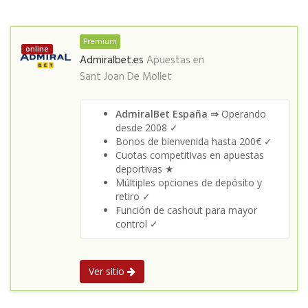
Premium
online
Admiralbet.es
Apuestas en
Sant Joan De Mollet
AdmiralBet España ⇒
Operando
desde 2008 ✓
Bonos de bienvenida hasta 200€ ✓
Cuotas competitivas en apuestas
deportivas ★
Múltiples opciones de depósito y
retiro ✓
Función de cashout para mayor
control ✓
Ver sitio