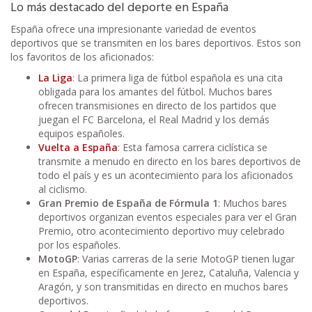
Lo más destacado del deporte en España
España ofrece una impresionante variedad de eventos
deportivos que se transmiten en los bares deportivos. Estos son
los favoritos de los aficionados:
La Liga
: La primera liga de fútbol española es una cita
obligada para los amantes del fútbol. Muchos bares
ofrecen transmisiones en directo de los partidos que
juegan el FC Barcelona, el Real Madrid y los demás
equipos españoles.
Vuelta a España
: Esta famosa carrera ciclística se
transmite a menudo en directo en los bares deportivos de
todo el país y es un acontecimiento para los aficionados
al ciclismo.
Gran Premio de España de Fórmula 1
: Muchos bares
deportivos organizan eventos especiales para ver el Gran
Premio, otro acontecimiento deportivo muy celebrado
por los españoles.
MotoGP
: Varias carreras de la serie MotoGP tienen lugar
en España, específicamente en Jerez, Cataluña, Valencia y
Aragón, y son transmitidas en directo en muchos bares
deportivos.