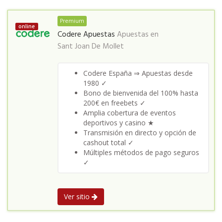
Premium
online
Codere Apuestas
Apuestas en
Sant Joan De Mollet
Codere España ⇒ Apuestas desde
1980 ✓
Bono de bienvenida del 100% hasta
200€ en freebets ✓
Amplia cobertura de eventos
deportivos y casino ★
Transmisión en directo y opción de
cashout total ✓
Múltiples métodos de pago seguros
✓
Ver sitio