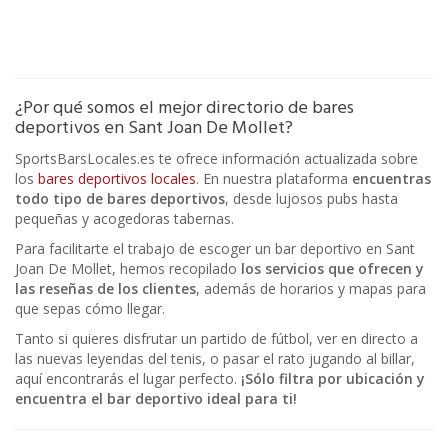
¿Por qué somos el mejor directorio de bares
deportivos en Sant Joan De Mollet?
SportsBarsLocales.es te ofrece información actualizada sobre
los
bares deportivos locales
. En nuestra plataforma
encuentras
todo tipo de bares deportivos
, desde lujosos pubs hasta
pequeñas y acogedoras tabernas.
Para facilitarte el trabajo de escoger un bar deportivo en Sant
Joan De Mollet, hemos recopilado
los servicios que ofrecen y
las reseñas de los clientes
, además de horarios y mapas para
que sepas cómo llegar.
Tanto si quieres disfrutar un partido de fútbol, ver en directo a
las nuevas leyendas del tenis, o pasar el rato jugando al billar,
aquí encontrarás el lugar perfecto.
¡Sólo filtra por ubicación y
encuentra el bar deportivo ideal para ti!