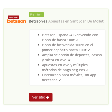
Premium
online
Betsson.es
Apuestas en
Sant Joan De Mollet
Betsson España ⇒ Bienvenido con
Bono de hasta 100€ ✓
Bono de bienvenida 100% en el
primer depósito hasta 100€ ✓
Amplia selección de deportes, casino
y ruleta en vivo ★
Apuestas en vivo y múltiples
métodos de pago seguros ✓
Optimizado para móviles, sin App
necesaria ✓
Ver sitio