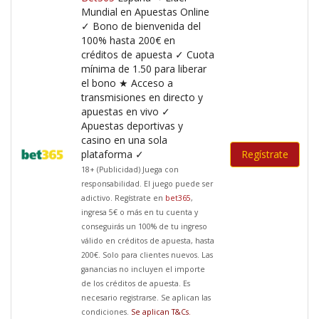
Mundial en Apuestas Online
✓ Bono de bienvenida del
100% hasta 200€ en
créditos de apuesta ✓ Cuota
mínima de 1.50 para liberar
el bono ★ Acceso a
transmisiones en directo y
apuestas en vivo ✓
Apuestas deportivas y
casino en una sola
plataforma ✓
Regístrate
18+ (Publicidad) Juega con
responsabilidad. El juego puede ser
adictivo. Regístrate en
bet365
,
ingresa 5€ o más en tu cuenta y
conseguirás un 100% de tu ingreso
válido en créditos de apuesta, hasta
200€. Solo para clientes nuevos. Las
ganancias no incluyen el importe
de los créditos de apuesta. Es
necesario registrarse. Se aplican las
condiciones.
Se aplican T&Cs
.