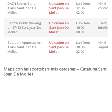
DAZN Sports Bar en
Ubicación en
Lun-Dom
+34 91 65
17463 Sant Joan De
Sant Joan De
12:00-
contact
Mollet
Mollet
02:00
Central Public Viewing
Ubicación en
Lun-Dom
+34 91 76
en 17463 Sant Joan De
Sant Joan De
16:00-
info@dep
Mollet
Mollet
00:00
Sportium Apuestas en
Ubicación en
Lun-Dom
+34 91 45
17463 Sant Joan De
Sant Joan De
10:00-
soporte
Mollet
Mollet
22:00
Mapa con las sportsbars más cercanas – Cataluna Sant
Joan De Mollet