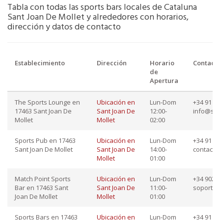
Tabla con todas las sports bars locales de Cataluna
Sant Joan De Mollet y alrededores con horarios,
dirección y datos de contacto
Establecimiento
Dirección
Horario
Contact
de
Apertura
The Sports Lounge en
Ubicación en
Lun-Dom
+34 91 87
17463 Sant Joan De
Sant Joan De
12:00-
info@sp
Mollet
Mollet
02:00
Sports Pub en 17463
Ubicación en
Lun-Dom
+34 91 34
Sant Joan De Mollet
Sant Joan De
14:00-
contact
Mollet
01:00
Match Point Sports
Ubicación en
Lun-Dom
+34 902 4
Bar en 17463 Sant
Sant Joan De
11:00-
soporte
Joan De Mollet
Mollet
01:00
Sports Bars en 17463
Ubicación en
Lun-Dom
+34 91 78