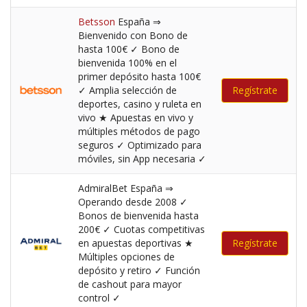
Betsson
España ⇒
Bienvenido con Bono de
hasta 100€ ✓ Bono de
bienvenida 100% en el
primer depósito hasta 100€
✓ Amplia selección de
Regístrate
deportes, casino y ruleta en
vivo ★ Apuestas en vivo y
múltiples métodos de pago
seguros ✓ Optimizado para
móviles, sin App necesaria ✓
AdmiralBet España ⇒
Operando desde 2008 ✓
Bonos de bienvenida hasta
200€ ✓ Cuotas competitivas
en apuestas deportivas ★
Regístrate
Múltiples opciones de
depósito y retiro ✓ Función
de cashout para mayor
control ✓