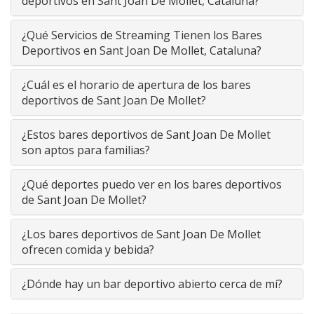
deportivos en Sant Joan De Mollet, Cataluna?
¿Qué Servicios de Streaming Tienen los Bares
Deportivos en Sant Joan De Mollet, Cataluna?
¿Cuál es el horario de apertura de los bares
deportivos de Sant Joan De Mollet?
¿Estos bares deportivos de Sant Joan De Mollet
son aptos para familias?
¿Qué deportes puedo ver en los bares deportivos
de Sant Joan De Mollet?
¿Los bares deportivos de Sant Joan De Mollet
ofrecen comida y bebida?
¿Dónde hay un bar deportivo abierto cerca de mí?