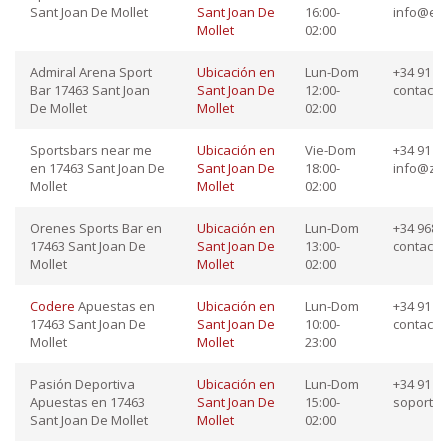
Sant Joan De Mollet
Sant Joan De
16:00-
info@ele
Mollet
02:00
Admiral Arena Sport
Ubicación en
Lun-Dom
+34 91 12
Bar 17463 Sant Joan
Sant Joan De
12:00-
contacto
De Mollet
Mollet
02:00
Sportsbars near me
Ubicación en
Vie-Dom
+34 91 87
en 17463 Sant Joan De
Sant Joan De
18:00-
info@zo
Mollet
Mollet
02:00
Orenes Sports Bar en
Ubicación en
Lun-Dom
+34 968 1
17463 Sant Joan De
Sant Joan De
13:00-
contact
Mollet
Mollet
02:00
Codere
Apuestas en
Ubicación en
Lun-Dom
+34 91 23
17463 Sant Joan De
Sant Joan De
10:00-
contact
Mollet
Mollet
23:00
Pasión Deportiva
Ubicación en
Lun-Dom
+34 91 23
Apuestas en 17463
Sant Joan De
15:00-
soporte
Sant Joan De Mollet
Mollet
02:00