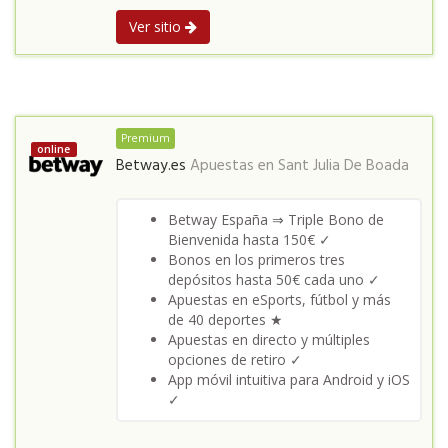
Ver sitio
Premium
online
Betway.es
Apuestas en
Sant Julia De Boada
Betway España ⇒ Triple Bono de
Bienvenida hasta 150€ ✓
Bonos en los primeros tres
depósitos hasta 50€ cada uno ✓
Apuestas en eSports, fútbol y más
de 40 deportes ★
Apuestas en directo y múltiples
opciones de retiro ✓
App móvil intuitiva para Android y iOS
✓