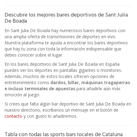
Descubre los mejores bares deportivos de Sant Julia
De Boada
En Sant Julia De Boada hay numerosos bares deportivos con
una amplia oferta de transmisiones de deportes en vivo.
Nuestra plataforma te ayuda a encontrar los bares deportivos
que hay tu zona con toda la información indispensable que
debes conocer sobre el lugar.
En los bares deportivos de Sant Julia De Boada en España
puedes ver los deportes en pantallas gigantes o monitores.
Además, muchos de estos locales ofrecen opciones de
entretenimiento como
dardos, billar, máquinas tragaperras
e incluso terminales de apuestas
para añadirle aún más
emoción al juego.
Si crees que falta algún bar deportivo de Sant Julia De Boada en
nuestro directorio, escríbenos un mensaje en el botón de
contacto
y con gusto lo añadiremos.
Tabla con todas las sports bars locales de Cataluna