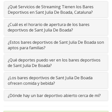
¿Qué Servicios de Streaming Tienen los Bares
Deportivos en Sant Julia De Boada, Cataluna?
¿Cuál es el horario de apertura de los bares
deportivos de Sant Julia De Boada?
¿Estos bares deportivos de Sant Julia De Boada son
aptos para familias?
¿Qué deportes puedo ver en los bares deportivos
de Sant Julia De Boada?
¿Los bares deportivos de Sant Julia De Boada
ofrecen comida y bebida?
¿Dónde hay un bar deportivo abierto cerca de mí?