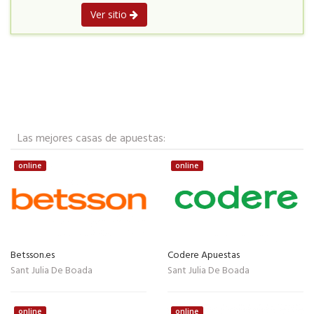
Ver sitio
Las mejores casas de apuestas:
online
online
Betsson.es
Codere Apuestas
Sant Julia De Boada
Sant Julia De Boada
online
online