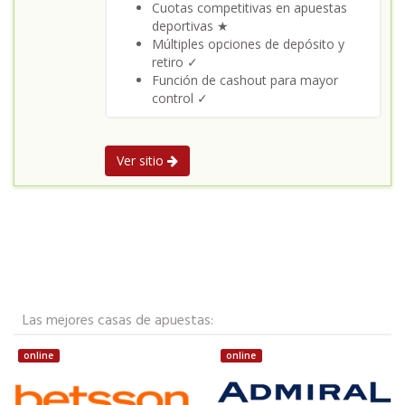
Cuotas competitivas en apuestas
deportivas ★
Múltiples opciones de depósito y
retiro ✓
Función de cashout para mayor
control ✓
Ver sitio
Las mejores casas de apuestas:
online
online