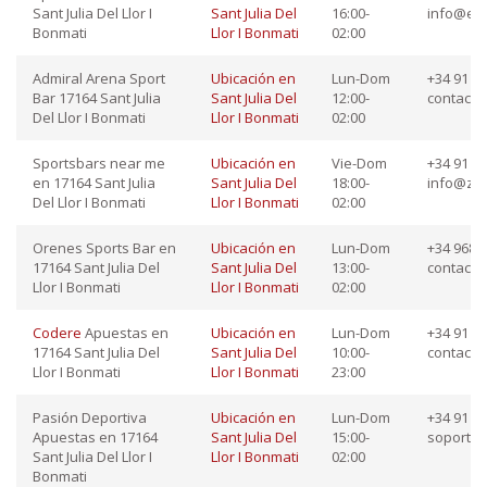
Sant Julia Del Llor I
Sant Julia Del
16:00-
info@ele
Bonmati
Llor I Bonmati
02:00
Admiral Arena Sport
Ubicación en
Lun-Dom
+34 91 12
Bar 17164 Sant Julia
Sant Julia Del
12:00-
contacto
Del Llor I Bonmati
Llor I Bonmati
02:00
Sportsbars near me
Ubicación en
Vie-Dom
+34 91 87
en 17164 Sant Julia
Sant Julia Del
18:00-
info@zo
Del Llor I Bonmati
Llor I Bonmati
02:00
Orenes Sports Bar en
Ubicación en
Lun-Dom
+34 968 1
17164 Sant Julia Del
Sant Julia Del
13:00-
contact
Llor I Bonmati
Llor I Bonmati
02:00
Codere
Apuestas en
Ubicación en
Lun-Dom
+34 91 23
17164 Sant Julia Del
Sant Julia Del
10:00-
contact
Llor I Bonmati
Llor I Bonmati
23:00
Pasión Deportiva
Ubicación en
Lun-Dom
+34 91 23
Apuestas en 17164
Sant Julia Del
15:00-
soporte
Sant Julia Del Llor I
Llor I Bonmati
02:00
Bonmati