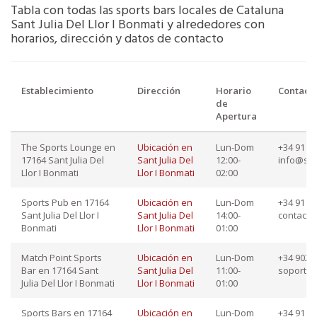
Tabla con todas las sports bars locales de Cataluna
Sant Julia Del Llor I Bonmati y alrededores con
horarios, dirección y datos de contacto
Establecimiento
Dirección
Horario
Contact
de
Apertura
The Sports Lounge en
Ubicación en
Lun-Dom
+34 91 87
17164 Sant Julia Del
Sant Julia Del
12:00-
info@sp
Llor I Bonmati
Llor I Bonmati
02:00
Sports Pub en 17164
Ubicación en
Lun-Dom
+34 91 34
Sant Julia Del Llor I
Sant Julia Del
14:00-
contact
Bonmati
Llor I Bonmati
01:00
Match Point Sports
Ubicación en
Lun-Dom
+34 902 4
Bar en 17164 Sant
Sant Julia Del
11:00-
soporte
Julia Del Llor I Bonmati
Llor I Bonmati
01:00
Sports Bars en 17164
Ubicación en
Lun-Dom
+34 91 78