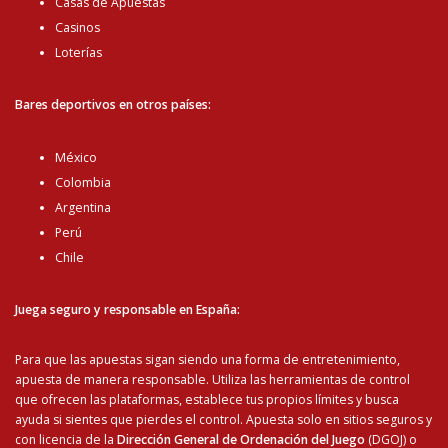
Casas de Apuestas
Casinos
Loterías
Bares deportivos en otros países:
México
Colombia
Argentina
Perú
Chile
Juega seguro y responsable en España:
Para que las apuestas sigan siendo una forma de entretenimiento,
apuesta de manera responsable. Utiliza las herramientas de control
que ofrecen las plataformas, establece tus propios límites y busca
ayuda si sientes que pierdes el control. Apuesta solo en sitios seguros y
con licencia de la
Dirección General de Ordenación del Juego
(DGOJ) o