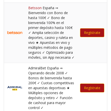
Betsson
España ⇒
Bienvenido con Bono de
hasta 100€ ✓ Bono de
bienvenida 100% en el
primer depósito hasta 100€
✓ Amplia selección de
Regístrate
deportes, casino y ruleta en
vivo ★ Apuestas en vivo y
múltiples métodos de pago
seguros ✓ Optimizado para
móviles, sin App necesaria ✓
AdmiralBet España ⇒
Operando desde 2008 ✓
Bonos de bienvenida hasta
200€ ✓ Cuotas competitivas
en apuestas deportivas ★
Regístrate
Múltiples opciones de
depósito y retiro ✓ Función
de cashout para mayor
control ✓