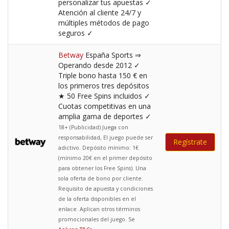
personalizar tus apuestas ✓
Atención al cliente 24/7 y
múltiples métodos de pago
seguros ✓
Betway
España Sports ⇒
Operando desde 2012 ✓
Triple bono hasta 150 € en
los primeros tres depósitos
★ 50 Free Spins incluidos ✓
Cuotas competitivas en una
amplia gama de deportes ✓
18+ (Publicidad) Juega con
responsabilidad, El juego puede ser
Regístrate
adictivo. Depósito mínimo: 1€
(mínimo 20€ en el primer depósito
para obtener los Free Spins). Una
sola oferta de bono por cliente.
Requisito de apuesta y condiciones
de la oferta disponibles en el
enlace. Aplican otros términos
promocionales del juego. Se