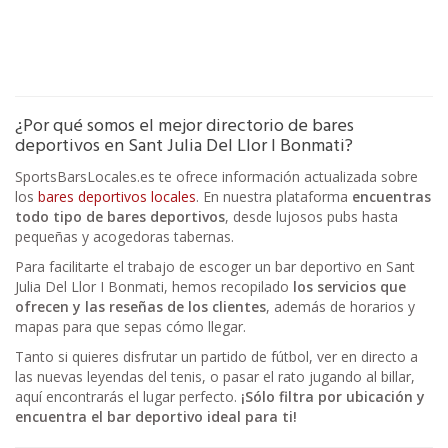
¿Por qué somos el mejor directorio de bares
deportivos en Sant Julia Del Llor I Bonmati?
SportsBarsLocales.es te ofrece información actualizada sobre
los
bares deportivos locales
. En nuestra plataforma
encuentras
todo tipo de bares deportivos
, desde lujosos pubs hasta
pequeñas y acogedoras tabernas.
Para facilitarte el trabajo de escoger un bar deportivo en Sant
Julia Del Llor I Bonmati, hemos recopilado
los servicios que
ofrecen y las reseñas de los clientes
, además de horarios y
mapas para que sepas cómo llegar.
Tanto si quieres disfrutar un partido de fútbol, ver en directo a
las nuevas leyendas del tenis, o pasar el rato jugando al billar,
aquí encontrarás el lugar perfecto.
¡Sólo filtra por ubicación y
encuentra el bar deportivo ideal para ti!