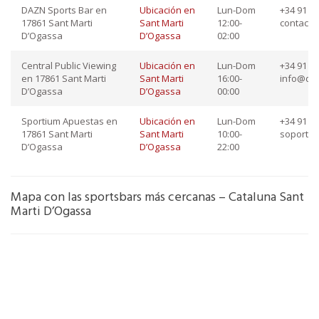
DAZN Sports Bar en
Ubicación en
Lun-Dom
+34 91 65
17861 Sant Marti
Sant Marti
12:00-
contact
D’Ogassa
D’Ogassa
02:00
Central Public Viewing
Ubicación en
Lun-Dom
+34 91 76
en 17861 Sant Marti
Sant Marti
16:00-
info@dep
D’Ogassa
D’Ogassa
00:00
Sportium Apuestas en
Ubicación en
Lun-Dom
+34 91 45
17861 Sant Marti
Sant Marti
10:00-
soporte
D’Ogassa
D’Ogassa
22:00
Mapa con las sportsbars más cercanas – Cataluna Sant
Marti D’Ogassa