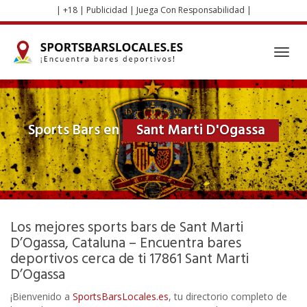
Skip
| +18 | Publicidad | Juega Con Responsabilidad |
to
main
content
Toggl
navig
Sports Bars en
Sant Marti D'Ogassa
Los mejores sports bars de Sant Marti
D’Ogassa, Cataluna – Encuentra bares
deportivos cerca de ti 17861 Sant Marti
D’Ogassa
¡Bienvenido a
SportsBarsLocales.es
, tu directorio completo de