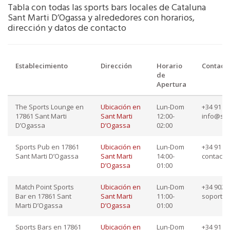
Tabla con todas las sports bars locales de Cataluna
Sant Marti D’Ogassa y alrededores con horarios,
dirección y datos de contacto
Establecimiento
Dirección
Horario
Contact
de
Apertura
The Sports Lounge en
Ubicación en
Lun-Dom
+34 91 87
17861 Sant Marti
Sant Marti
12:00-
info@sp
D’Ogassa
D’Ogassa
02:00
Sports Pub en 17861
Ubicación en
Lun-Dom
+34 91 34
Sant Marti D’Ogassa
Sant Marti
14:00-
contact
D’Ogassa
01:00
Match Point Sports
Ubicación en
Lun-Dom
+34 902 4
Bar en 17861 Sant
Sant Marti
11:00-
soporte
Marti D’Ogassa
D’Ogassa
01:00
Sports Bars en 17861
Ubicación en
Lun-Dom
+34 91 78