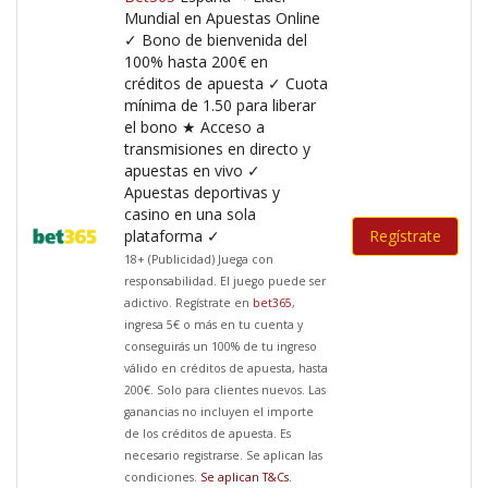
Mundial en Apuestas Online
✓ Bono de bienvenida del
100% hasta 200€ en
créditos de apuesta ✓ Cuota
mínima de 1.50 para liberar
el bono ★ Acceso a
transmisiones en directo y
apuestas en vivo ✓
Apuestas deportivas y
casino en una sola
plataforma ✓
Regístrate
18+ (Publicidad) Juega con
responsabilidad. El juego puede ser
adictivo. Regístrate en
bet365
,
ingresa 5€ o más en tu cuenta y
conseguirás un 100% de tu ingreso
válido en créditos de apuesta, hasta
200€. Solo para clientes nuevos. Las
ganancias no incluyen el importe
de los créditos de apuesta. Es
necesario registrarse. Se aplican las
condiciones.
Se aplican T&Cs
.