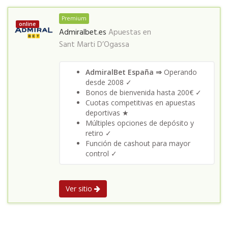
Premium
online
Admiralbet.es
Apuestas en
Sant Marti D’Ogassa
AdmiralBet España ⇒
Operando
desde 2008 ✓
Bonos de bienvenida hasta 200€ ✓
Cuotas competitivas en apuestas
deportivas ★
Múltiples opciones de depósito y
retiro ✓
Función de cashout para mayor
control ✓
Ver sitio