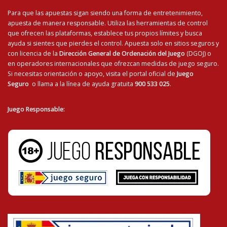
Para que las apuestas sigan siendo una forma de entretenimiento,
apuesta de manera responsable. Utiliza las herramientas de control
que ofrecen las plataformas, establece tus propios límites y busca
ayuda si sientes que pierdes el control. Apuesta solo en sitios seguros y
con licencia de la
Dirección General de Ordenación del Juego
(DGOJ) o
en operadores internacionales que ofrezcan medidas de juego seguro.
Si necesitas orientación o apoyo, visita el portal oficial de
Juego
Seguro
o llama a la línea de ayuda gratuita
900 533 025
.
Juego Responsable
: