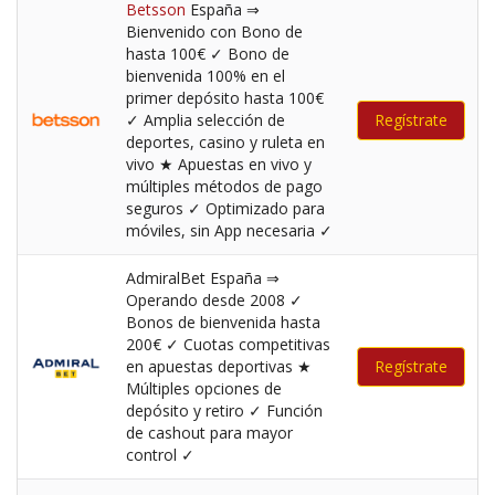
Betsson
España ⇒
Bienvenido con Bono de
hasta 100€ ✓ Bono de
bienvenida 100% en el
primer depósito hasta 100€
✓ Amplia selección de
Regístrate
deportes, casino y ruleta en
vivo ★ Apuestas en vivo y
múltiples métodos de pago
seguros ✓ Optimizado para
móviles, sin App necesaria ✓
AdmiralBet España ⇒
Operando desde 2008 ✓
Bonos de bienvenida hasta
200€ ✓ Cuotas competitivas
en apuestas deportivas ★
Regístrate
Múltiples opciones de
depósito y retiro ✓ Función
de cashout para mayor
control ✓