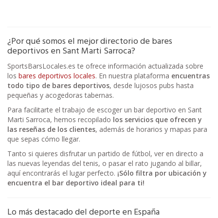
¿Por qué somos el mejor directorio de bares
deportivos en Sant Marti Sarroca?
SportsBarsLocales.es te ofrece información actualizada sobre
los
bares deportivos locales
. En nuestra plataforma
encuentras
todo tipo de bares deportivos
, desde lujosos pubs hasta
pequeñas y acogedoras tabernas.
Para facilitarte el trabajo de escoger un bar deportivo en Sant
Marti Sarroca, hemos recopilado
los servicios que ofrecen y
las reseñas de los clientes
, además de horarios y mapas para
que sepas cómo llegar.
Tanto si quieres disfrutar un partido de fútbol, ver en directo a
las nuevas leyendas del tenis, o pasar el rato jugando al billar,
aquí encontrarás el lugar perfecto.
¡Sólo filtra por ubicación y
encuentra el bar deportivo ideal para ti!
Lo más destacado del deporte en España