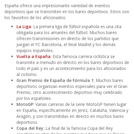
España ofrece una impresionante variedad de eventos
deportivos que se transmiten en los bares deportivos. Estos son
los favoritos de los aficionados:
La Liga
: La primera liga de fútbol española es una cita
obligada para los amantes del fútbol. Muchos bares
ofrecen transmisiones en directo de los partidos que
juegan el FC Barcelona, el Real Madrid y los demás
equipos españoles.
Vuelta a España
: Esta famosa carrera ciclística se
transmite a menudo en directo en los bares deportivos de
todo el país y es un acontecimiento para los aficionados
al ciclismo.
Gran Premio de España de Fórmula 1
: Muchos bares
deportivos organizan eventos especiales para ver el Gran
Premio, otro acontecimiento deportivo muy celebrado
por los españoles.
MotoGP
: Varias carreras de la serie MotoGP tienen lugar
en España, específicamente en Jerez, Cataluña, Valencia y
Aragón, y son transmitidas en directo en muchos bares
deportivos.
Copa del Rey
: La final de la famosa Copa del Rey