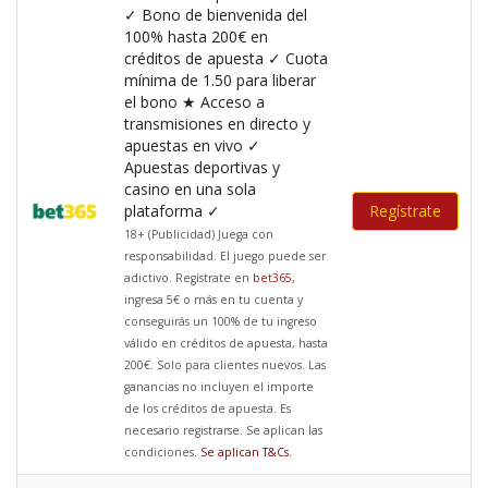
✓ Bono de bienvenida del
100% hasta 200€ en
créditos de apuesta ✓ Cuota
mínima de 1.50 para liberar
el bono ★ Acceso a
transmisiones en directo y
apuestas en vivo ✓
Apuestas deportivas y
casino en una sola
plataforma ✓
Regístrate
18+ (Publicidad) Juega con
responsabilidad. El juego puede ser
adictivo. Regístrate en
bet365
,
ingresa 5€ o más en tu cuenta y
conseguirás un 100% de tu ingreso
válido en créditos de apuesta, hasta
200€. Solo para clientes nuevos. Las
ganancias no incluyen el importe
de los créditos de apuesta. Es
necesario registrarse. Se aplican las
condiciones.
Se aplican T&Cs
.