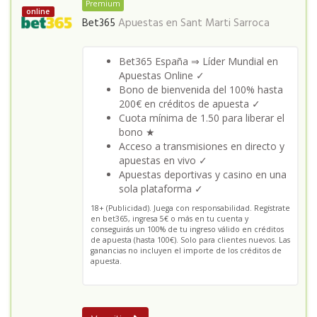
Premium
online
Bet365
Apuestas en
Sant Marti Sarroca
Bet365 España ⇒ Líder Mundial en
Apuestas Online ✓
Bono de bienvenida del 100% hasta
200€ en créditos de apuesta ✓
Cuota mínima de 1.50 para liberar el
bono ★
Acceso a transmisiones en directo y
apuestas en vivo ✓
Apuestas deportivas y casino en una
sola plataforma ✓
18+ (Publicidad). Juega con responsabilidad. Regístrate
en bet365, ingresa 5€ o más en tu cuenta y
conseguirás un 100% de tu ingreso válido en créditos
de apuesta (hasta 100€). Solo para clientes nuevos. Las
ganancias no incluyen el importe de los créditos de
apuesta.