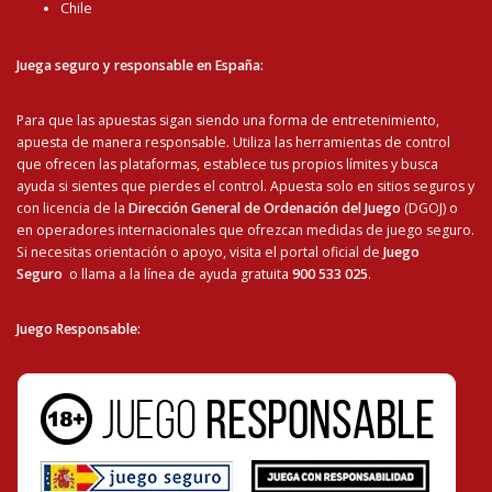
Chile
Juega seguro y responsable en España:
Para que las apuestas sigan siendo una forma de entretenimiento,
apuesta de manera responsable. Utiliza las herramientas de control
que ofrecen las plataformas, establece tus propios límites y busca
ayuda si sientes que pierdes el control. Apuesta solo en sitios seguros y
con licencia de la
Dirección General de Ordenación del Juego
(DGOJ) o
en operadores internacionales que ofrezcan medidas de juego seguro.
Si necesitas orientación o apoyo, visita el portal oficial de
Juego
Seguro
o llama a la línea de ayuda gratuita
900 533 025
.
Juego Responsable
: