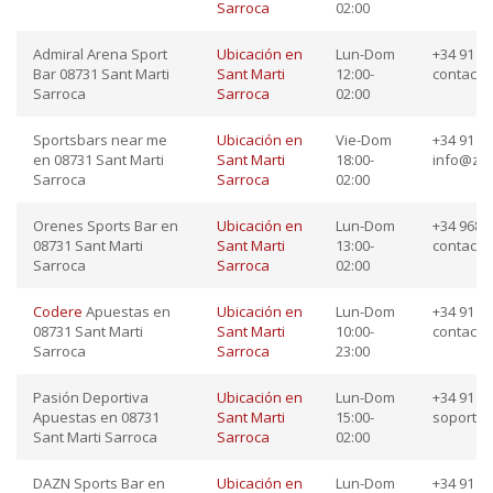
Sarroca
02:00
Admiral Arena Sport
Ubicación en
Lun-Dom
+34 91 12
Bar 08731 Sant Marti
Sant Marti
12:00-
contacto
Sarroca
Sarroca
02:00
Sportsbars near me
Ubicación en
Vie-Dom
+34 91 87
en 08731 Sant Marti
Sant Marti
18:00-
info@zo
Sarroca
Sarroca
02:00
Orenes Sports Bar en
Ubicación en
Lun-Dom
+34 968 1
08731 Sant Marti
Sant Marti
13:00-
contact
Sarroca
Sarroca
02:00
Codere
Apuestas en
Ubicación en
Lun-Dom
+34 91 23
08731 Sant Marti
Sant Marti
10:00-
contact
Sarroca
Sarroca
23:00
Pasión Deportiva
Ubicación en
Lun-Dom
+34 91 23
Apuestas en 08731
Sant Marti
15:00-
soporte
Sant Marti Sarroca
Sarroca
02:00
DAZN Sports Bar en
Ubicación en
Lun-Dom
+34 91 65