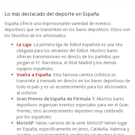
Lo más destacado del deporte en España
España ofrece una impresionante variedad de eventos
deportivos que se transmiten en los bares deportivos. Estos son
los favoritos de los aficionados:
La Liga
: La primera liga de fútbol española es una cita
obligada para los amantes del fútbol. Muchos bares
ofrecen transmisiones en directo de los partidos que
juegan el FC Barcelona, el Real Madrid y los demás
equipos españoles.
Vuelta a España
: Esta famosa carrera ciclística se
transmite a menudo en directo en los bares deportivos de
todo el país y es un acontecimiento para los aficionados
al ciclismo.
Gran Premio de España de Fórmula 1
: Muchos bares
deportivos organizan eventos especiales para ver el Gran
Premio, otro acontecimiento deportivo muy celebrado
por los españoles.
MotoGP
: Varias carreras de la serie MotoGP tienen lugar
en España, específicamente en Jerez, Cataluña, Valencia y
Aragón, y son transmitidas en directo en muchos bares