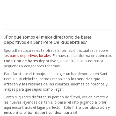
¿Por qué somos el mejor directorio de bares
deportivos en Sant Pere De Riudebitlles?
SportsBarsLocales.es te ofrece información actualizada sobre
los
bares deportivos locales
. En nuestra plataforma
encuentras
todo tipo de bares deportivos
, desde lujosos pubs hasta
pequeñas y acogedoras tabernas.
Para facilitarte el trabajo de escoger un bar deportivo en Sant
Pere De Riudebitlles, hemos recopilado
los servicios que
ofrecen y las reseñas de los clientes
, además de horarios y
mapas para que sepas cómo llegar.
Tanto si quieres disfrutar un partido de fútbol, ver en directo a
las nuevas leyendas del tenis, o pasar el rato jugando al billar,
aquí encontrarás el lugar perfecto.
¡Sólo filtra por ubicación y
encuentra el bar deportivo ideal para ti!