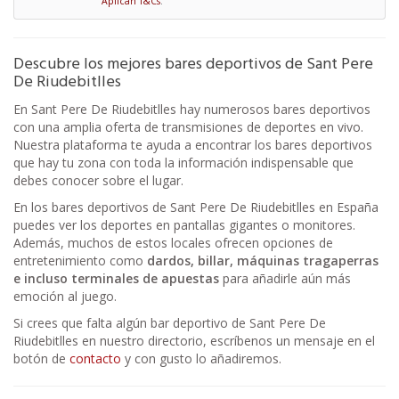
Aplican T&Cs
.
Descubre los mejores bares deportivos de Sant Pere
De Riudebitlles
En Sant Pere De Riudebitlles hay numerosos bares deportivos
con una amplia oferta de transmisiones de deportes en vivo.
Nuestra plataforma te ayuda a encontrar los bares deportivos
que hay tu zona con toda la información indispensable que
debes conocer sobre el lugar.
En los bares deportivos de Sant Pere De Riudebitlles en España
puedes ver los deportes en pantallas gigantes o monitores.
Además, muchos de estos locales ofrecen opciones de
entretenimiento como
dardos, billar, máquinas tragaperras
e incluso terminales de apuestas
para añadirle aún más
emoción al juego.
Si crees que falta algún bar deportivo de Sant Pere De
Riudebitlles en nuestro directorio, escríbenos un mensaje en el
botón de
contacto
y con gusto lo añadiremos.