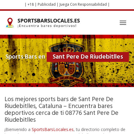
Skip
| +18 | Publicidad | Juega Con Responsabilidad |
to
main
content
Toggl
navig
Sports Bars en
Sant Pere De Riudebitlles
Los mejores sports bars de Sant Pere De
Riudebitlles, Cataluna – Encuentra bares
deportivos cerca de ti 08776 Sant Pere De
Riudebitlles
¡Bienvenido a
SportsBarsLocales.es
, tu directorio completo de