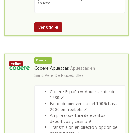
apuesta.
Ver sitio
Premium
online
Codere Apuestas
Apuestas en
Sant Pere De Riudebitlles
Codere España ⇒ Apuestas desde
1980 ✓
Bono de bienvenida del 100% hasta
200€ en freebets ✓
Amplia cobertura de eventos
deportivos y casino ★
Transmisión en directo y opción de