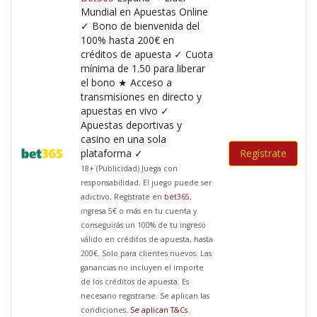
Mundial en Apuestas Online
✓ Bono de bienvenida del
100% hasta 200€ en
créditos de apuesta ✓ Cuota
mínima de 1.50 para liberar
el bono ★ Acceso a
transmisiones en directo y
apuestas en vivo ✓
Apuestas deportivas y
casino en una sola
plataforma ✓
Regístrate
18+ (Publicidad) Juega con
responsabilidad. El juego puede ser
adictivo. Regístrate en
bet365
,
ingresa 5€ o más en tu cuenta y
conseguirás un 100% de tu ingreso
válido en créditos de apuesta, hasta
200€. Solo para clientes nuevos. Las
ganancias no incluyen el importe
de los créditos de apuesta. Es
necesario registrarse. Se aplican las
condiciones.
Se aplican T&Cs
.