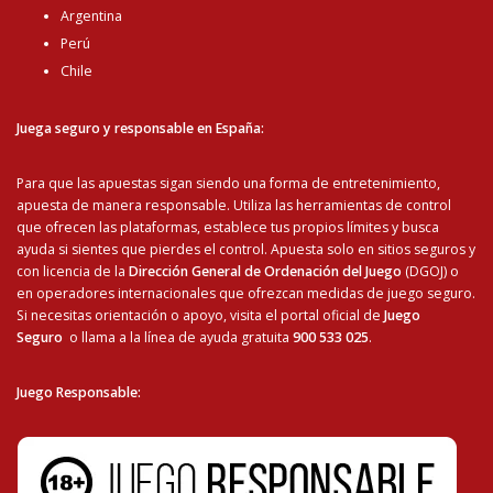
Argentina
Perú
Chile
Juega seguro y responsable en España:
Para que las apuestas sigan siendo una forma de entretenimiento,
apuesta de manera responsable. Utiliza las herramientas de control
que ofrecen las plataformas, establece tus propios límites y busca
ayuda si sientes que pierdes el control. Apuesta solo en sitios seguros y
con licencia de la
Dirección General de Ordenación del Juego
(DGOJ) o
en operadores internacionales que ofrezcan medidas de juego seguro.
Si necesitas orientación o apoyo, visita el portal oficial de
Juego
Seguro
o llama a la línea de ayuda gratuita
900 533 025
.
Juego Responsable
: