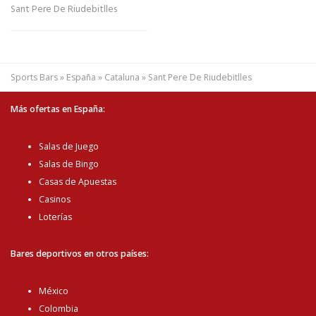
Sant Pere De Riudebitlles
Sports Bars
»
España
»
Cataluna
»
Sant Pere De Riudebitlles
Más ofertas en España:
Salas de Juego
Salas de Bingo
Casas de Apuestas
Casinos
Loterías
Bares deportivos en otros países:
México
Colombia