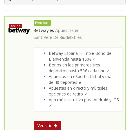
Premium
online
Betway.es
Apuestas en
Sant Pere De Riudebitlles
Betway España ⇒ Triple Bono de
Bienvenida hasta 150€ ✓
Bonos en los primeros tres
depósitos hasta 50€ cada uno ✓
Apuestas en eSports, fútbol y más
de 40 deportes ★
Apuestas en directo y múltiples
opciones de retiro ✓
App móvil intuitiva para Android y iOS
✓
Ver sitio