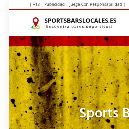
Skip
| +18 | Publicidad | Juega Con Responsabilidad |
to
main
content
Sports 