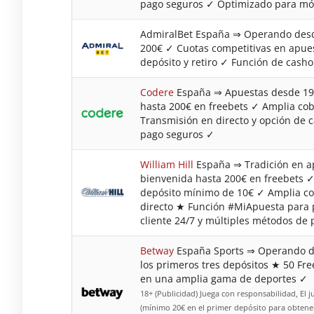
pago seguros ✓ Optimizado para móv
AdmiralBet España ⇒ Operando desd
200€ ✓ Cuotas competitivas en apues
depósito y retiro ✓ Función de cash
Codere
España ⇒ Apuestas desde 19
hasta 200€ en freebets ✓ Amplia cob
Transmisión en directo y opción de 
pago seguros ✓
William Hill
España ⇒ Tradición en a
bienvenida hasta 200€ en freebets ✓
depósito mínimo de 10€ ✓ Amplia co
directo ★ Función #MiApuesta para p
cliente 24/7 y múltiples métodos de
Betway
España Sports ⇒ Operando de
los primeros tres depósitos ★ 50 Fre
en una amplia gama de deportes ✓
18+ (Publicidad) Juega con responsabilidad, El 
(mínimo 20€ en el primer depósito para obtener