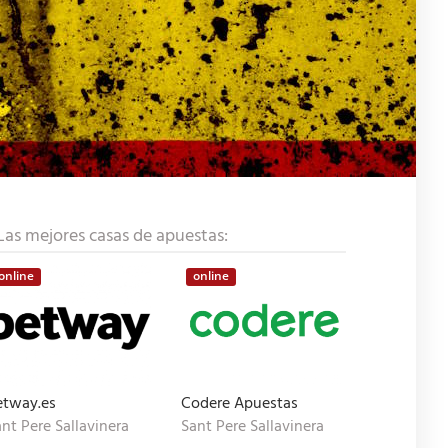
Las mejores casas de apuestas:
online
online
etway.es
Codere Apuestas
nt Pere Sallavinera
Sant Pere Sallavinera