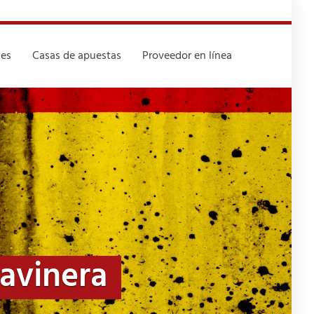
nes
Casas de apuestas
Proveedor en línea
lavinera