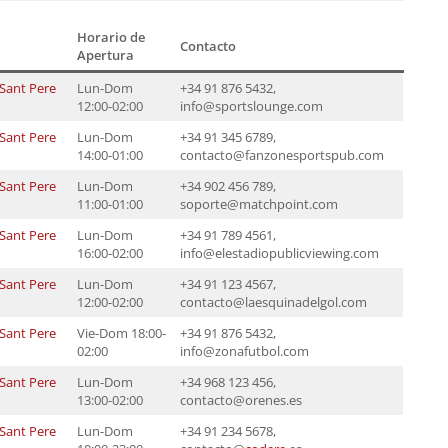
Horario de
Contacto
Apertura
Sant Pere
Lun-Dom
+34 91 876 5432,
12:00-02:00
info@sportslounge.com
Sant Pere
Lun-Dom
+34 91 345 6789,
14:00-01:00
contacto@fanzonesportspub.com
Sant Pere
Lun-Dom
+34 902 456 789,
11:00-01:00
soporte@matchpoint.com
Sant Pere
Lun-Dom
+34 91 789 4561,
16:00-02:00
info@elestadiopublicviewing.com
Sant Pere
Lun-Dom
+34 91 123 4567,
12:00-02:00
contacto@laesquinadelgol.com
Sant Pere
Vie-Dom 18:00-
+34 91 876 5432,
02:00
info@zonafutbol.com
Sant Pere
Lun-Dom
+34 968 123 456,
13:00-02:00
contacto@orenes.es
Sant Pere
Lun-Dom
+34 91 234 5678,