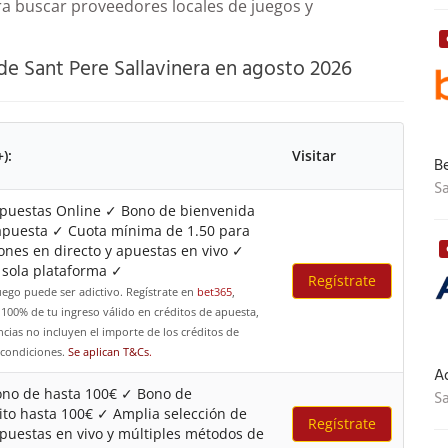
a buscar proveedores locales de juegos y
de Sant Pere Sallavinera en agosto 2026
):
Visitar
B
Sa
puestas Online ✓ Bono de bienvenida
 apuesta ✓ Cuota mínima de 1.50 para
ones en directo y apuestas en vivo ✓
 sola plataforma ✓
Regístrate
juego puede ser adictivo. Regístrate en
bet365
,
 100% de tu ingreso válido en créditos de apuesta,
ncias no incluyen el importe de los créditos de
s condiciones.
Se aplican T&Cs
.
A
no de hasta 100€ ✓ Bono de
Sa
to hasta 100€ ✓ Amplia selección de
Regístrate
Apuestas en vivo y múltiples métodos de