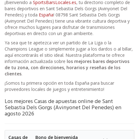
¡Bienvenido a
SportsBarsLocales.es
, tu directorio completo de
bares deportivos en Sant Sebastia Dels Gorgs (Avinyonet Del
Penedes) y toda
España
! 08798 Sant Sebastia Dels Gorgs
(Avinyonet Del Penedes) tiene una vibrante cultura deportiva y
ofrece muchos lugares para disfrutar de transmisiones
deportivas en directo con un gran ambiente.
Ya sea que te apetezca ver un partido de La Liga o la
Champions League o simplemente jugar a los dardos o al billar,
aquí encontrarás el sitio ideal. Nuestra plataforma te ofrece
información actualizada sobre
los mejores bares deportivos
de tu zona, con direcciones, horarios y reseñas de los
clientes
.
¡Somos tu primera opción en toda España para buscar
proveedores locales de juegos y entretenimiento!
Los mejores Casas de apuestas online de Sant
Sebastia Dels Gorgs (Avinyonet Del Penedes) en
agosto 2026
Casas de
Bono de bienvenida