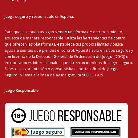
Chile
Juega seguro y responsable en España:
Para que las apuestas sigan siendo una forma de entretenimiento,
apuesta de manera responsable. Utiliza las herramientas de control
que ofrecen las plataformas, establece tus propios límites y busca
ayuda si sientes que pierdes el control. Apuesta solo en sitios seguros y
con licencia de la
Dirección General de Ordenación del Juego
(DGOJ) o
en operadores internacionales que ofrezcan medidas de juego seguro.
Si necesitas orientación o apoyo, visita el portal oficial de
Juego
Seguro
o llama a la línea de ayuda gratuita
900 533 025
.
Juego Responsable
: