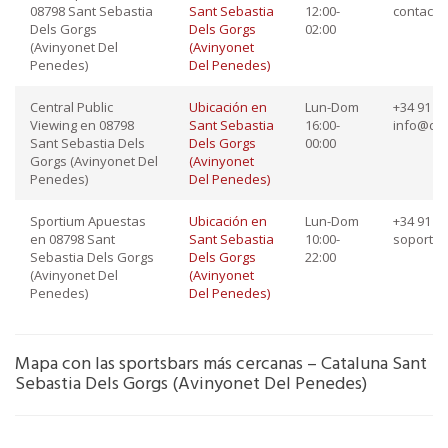
08798 Sant Sebastia
Sant Sebastia
12:00-
contact
Dels Gorgs
Dels Gorgs
02:00
(Avinyonet Del
(Avinyonet
Penedes)
Del Penedes)
Central Public
Ubicación en
Lun-Dom
+34 91 76
Viewing en 08798
Sant Sebastia
16:00-
info@dep
Sant Sebastia Dels
Dels Gorgs
00:00
Gorgs (Avinyonet Del
(Avinyonet
Penedes)
Del Penedes)
Sportium Apuestas
Ubicación en
Lun-Dom
+34 91 45
en 08798 Sant
Sant Sebastia
10:00-
soporte
Sebastia Dels Gorgs
Dels Gorgs
22:00
(Avinyonet Del
(Avinyonet
Penedes)
Del Penedes)
Mapa con las sportsbars más cercanas – Cataluna Sant
Sebastia Dels Gorgs (Avinyonet Del Penedes)