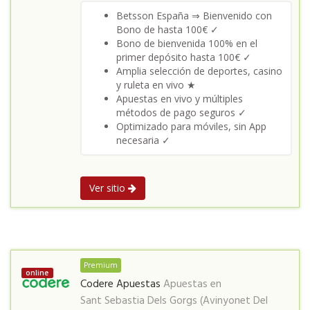
Betsson España ⇒ Bienvenido con
Bono de hasta 100€ ✓
Bono de bienvenida 100% en el
primer depósito hasta 100€ ✓
Amplia selección de deportes, casino
y ruleta en vivo ★
Apuestas en vivo y múltiples
métodos de pago seguros ✓
Optimizado para móviles, sin App
necesaria ✓
Ver sitio
Premium
online
Codere Apuestas
Apuestas en
Sant Sebastia Dels Gorgs (Avinyonet Del