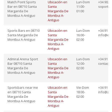
Match Point Sports
Ubicación en
Lun-Dom
+34 902 4
Bar en 08710 Santa
Santa
11:00-
soporte
Margarida De
Margarida De
01:00
Montbui A-Antiguo
Montbui A-
Antiguo
Sports Bars en 08710
Ubicación en
Lun-Dom
+34 91 78
Santa Margarida De
Santa
16:00-
info@ele
Montbui A-Antiguo
Margarida De
02:00
Montbui A-
Antiguo
Admiral Arena Sport
Ubicación en
Lun-Dom
+34 91 12
Bar 08710 Santa
Santa
12:00-
contacto
Margarida De
Margarida De
02:00
Montbui A-Antiguo
Montbui A-
Antiguo
Sportsbars near me
Ubicación en
Vie-Dom
+34 91 87
en 08710 Santa
Santa
18:00-
info@zo
Margarida De
Margarida De
02:00
Montbui A-Antiguo
Montbui A-
Antiguo