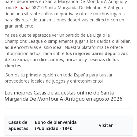
bares deportivos en Santa Margarida De Montbui A-Antiguo y
toda
España
! 08710 Santa Margarida De Montbui A-Antiguo
tiene una vibrante cultura deportiva y ofrece muchos lugares
para disfrutar de transmisiones deportivas en directo con un
gran ambiente.
Ya sea que te apetezca ver un partido de La Liga o la
Champions League o simplemente jugar a los dardos o al billar,
aquí encontrarás el sitio ideal. Nuestra plataforma te ofrece
información actualizada sobre
los mejores bares deportivos
de tu zona, con direcciones, horarios y reseñas de los
clientes
.
¡Somos tu primera opción en toda España para buscar
proveedores locales de juegos y entretenimiento!
Los mejores Casas de apuestas online de Santa
Margarida De Montbui A-Antiguo en agosto 2026
Casas de
Bono de bienvenida
Visitar
apuestas
(Publicidad · 18+):