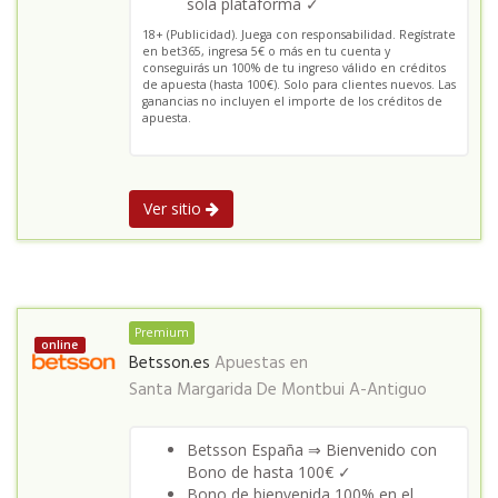
sola plataforma ✓
18+ (Publicidad). Juega con responsabilidad. Regístrate
en bet365, ingresa 5€ o más en tu cuenta y
conseguirás un 100% de tu ingreso válido en créditos
de apuesta (hasta 100€). Solo para clientes nuevos. Las
ganancias no incluyen el importe de los créditos de
apuesta.
Ver sitio
Premium
online
Betsson.es
Apuestas en
Santa Margarida De Montbui A-Antiguo
Betsson España ⇒ Bienvenido con
Bono de hasta 100€ ✓
Bono de bienvenida 100% en el