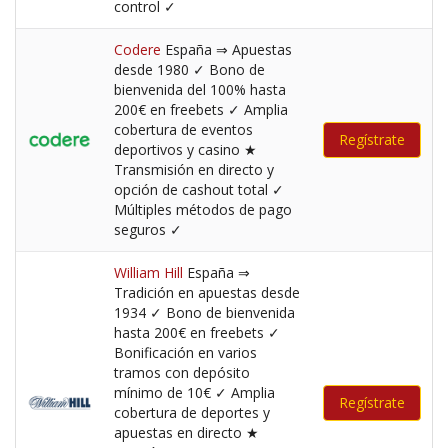
control ✓
Codere
España ⇒ Apuestas
desde 1980 ✓ Bono de
bienvenida del 100% hasta
200€ en freebets ✓ Amplia
cobertura de eventos
Regístrate
deportivos y casino ★
Transmisión en directo y
opción de cashout total ✓
Múltiples métodos de pago
seguros ✓
William Hill
España ⇒
Tradición en apuestas desde
1934 ✓ Bono de bienvenida
hasta 200€ en freebets ✓
Bonificación en varios
tramos con depósito
mínimo de 10€ ✓ Amplia
Regístrate
cobertura de deportes y
apuestas en directo ★