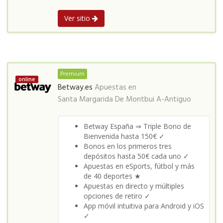
Ver sitio
Premium
online
Betway.es
Apuestas en
Santa Margarida De Montbui A-Antiguo
Betway España ⇒ Triple Bono de
Bienvenida hasta 150€ ✓
Bonos en los primeros tres
depósitos hasta 50€ cada uno ✓
Apuestas en eSports, fútbol y más
de 40 deportes ★
Apuestas en directo y múltiples
opciones de retiro ✓
App móvil intuitiva para Android y iOS
✓