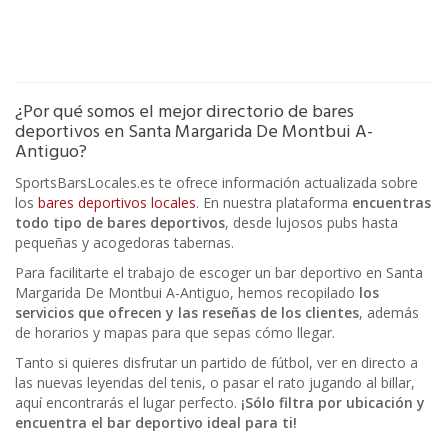
¿Por qué somos el mejor directorio de bares
deportivos en Santa Margarida De Montbui A-
Antiguo?
SportsBarsLocales.es te ofrece información actualizada sobre
los
bares deportivos locales
. En nuestra plataforma
encuentras
todo tipo de bares deportivos
, desde lujosos pubs hasta
pequeñas y acogedoras tabernas.
Para facilitarte el trabajo de escoger un bar deportivo en Santa
Margarida De Montbui A-Antiguo, hemos recopilado
los
servicios que ofrecen y las reseñas de los clientes
, además
de horarios y mapas para que sepas cómo llegar.
Tanto si quieres disfrutar un partido de fútbol, ver en directo a
las nuevas leyendas del tenis, o pasar el rato jugando al billar,
aquí encontrarás el lugar perfecto.
¡Sólo filtra por ubicación y
encuentra el bar deportivo ideal para ti!